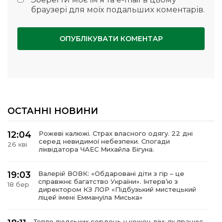
браузері для моїх подальших коментарів.
ОСТАННІ НОВИНИ
12:04
Рожеві калюжі. Страх власного одягу. 22 дні
серед невидимої небезпеки. Спогади
26 кві
ліквідатора ЧАЕС Михайла Бігуна.
19:03
Валерій ВОВК: «Обдаровані діти з гір – це
справжнє багатство України». Інтервʼю з
18 бер
директором КЗ ЛОР «Підбузький мистецький
ліцей імені Еммануїла Миська»
Тепло людських сердець у кожен дім: як працює