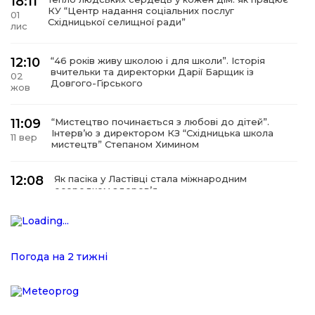
18:11
КУ “Центр надання соціальних послуг
01
Східницької селищної ради”
лис
12:10
“46 років живу школою і для школи”. Історія
вчительки та директорки Дарії Барщик із
02
Довгого-Гірського
жов
11:09
“Мистецтво починається з любові до дітей”.
Інтерв’ю з директором КЗ “Східницька школа
11 вер
мистецтв” Степаном Химином
12:08
Як пасіка у Ластівці стала міжнародним
осередком здоров’я
08
сер
12:07
У Східниці відкрили нову оздоровчу екостежку
“Респект — Гаївка”
15 лип
Погода на 2 тижні
17:07
Віра, що не згасає. Історія сили духу,
наполегливості та великого серця директорки
05 лип
Підбузького геріатричного пансіонату — Віри