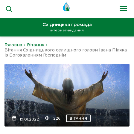
Східницька громада
інтернет-видання
Головна
Вітання
на
Вітання Східницького селищного голови Івана Піляка
із Богоявленням Господнім
и
кти
226
ВІТАННЯ
19.01.2022