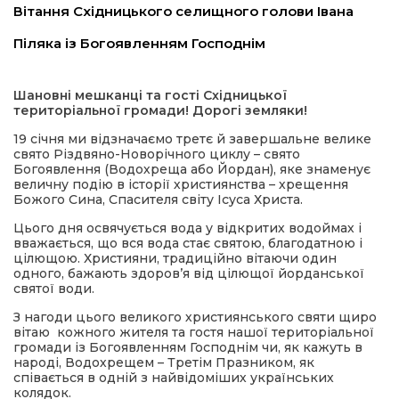
Вітання Східницького селищного голови Івана
имати
Піляка із Богоявленням Господнім
Шановні мешканці та гості Східницької
територіальної громади! Дорогі земляки!
19 січня ми відзначаємо третє й завершальне велике
свято Різдвяно-Новорічного циклу – свято
Богоявлення (Водохреща або Йордан), яке знаменує
величну подію в історії християнства – хрещення
Божого Сина, Спасителя світу Ісуса Христа.
Цього дня освячується вода у відкритих водоймах і
вважається, що вся вода стає святою, благодатною і
цілющою. Християни, традиційно вітаючи один
одного, бажають здоров’я від цілющої йорданської
святої води.
З нагоди цього великого християнського святи щиро
вітаю кожного жителя та гостя нашої територіальної
громади із Богоявленням Господнім чи, як кажуть в
народі, Водохрещем – Третім Празником, як
співається в одній з найвідоміших українських
колядок.