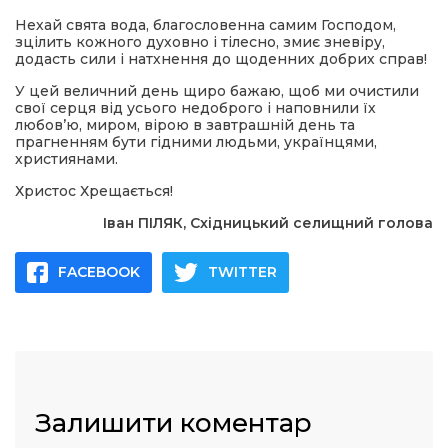
Нехай свята вода, благословенна самим Господом,
зцілить кожного духовно і тілесно, змиє зневіру,
додасть сили і натхнення до щоденних добрих справ!
У цей величний день щиро бажаю, щоб ми очистили
свої серця від усього недоброго і наповнили їх
любов’ю, миром, вірою в завтрашній день та
прагненням бути гідними людьми, українцями,
християнами.
Христос Хрещається!
Іван ПІЛЯК, Східницький селищний голова
FACEBOOK
TWITTER
Залишити коментар