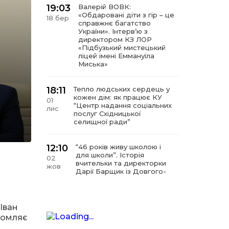
19:03
Валерій ВОВК:
«Обдаровані діти з гір – це
18 бер
справжнє багатство
України». Інтервʼю з
директором КЗ ЛОР
«Підбузький мистецький
ліцей імені Еммануїла
Миська»
18:11
Тепло людських сердець у
кожен дім: як працює КУ
01
“Центр надання соціальних
лис
послуг Східницької
селищної ради”
12:10
“46 років живу школою і
для школи”. Історія
02
вчительки та директорки
жов
Дарії Барщик із Довгого-
Гірського
11:09
“Мистецтво починається з
Іван
любові до дітей”. Інтерв’ю
11 вер
домляє
з директором КЗ