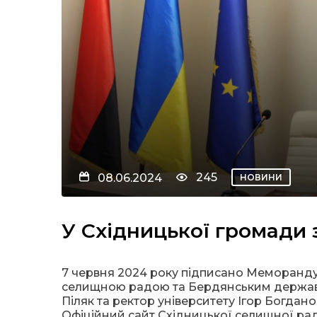
245
08.06.2024
НОВИНИ
У Східницької громади 
7 червня 2024 року підписано Меморанду
селищною радою та Бердянським державн
Піляк та ректор університету Ігор Богдан
Офіційний сайт Східницької селищної рад