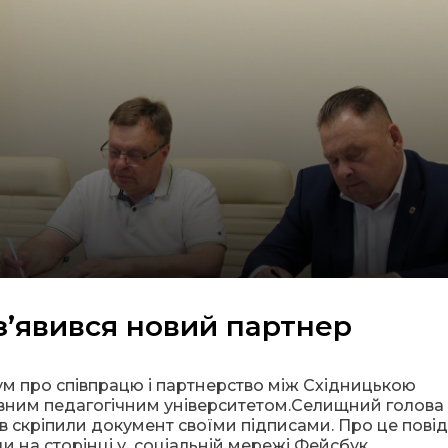
з’явився новий партнер
м про співпрацю і партнерство між Східницькою
им педагогічним університетом.Селищний голова 
ов скріпили документ своїми підписами. Про це пові
и на сторінці у соціальній мережі Фейсбук.