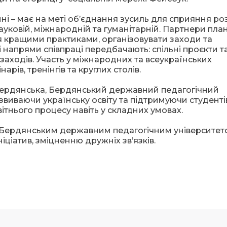
і – має на меті об’єднання зусиль для сприяння ро
 науковій, міжнародній та гуманітарній. Партнери пла
я кращими практиками, організовувати заходи та
 напрями співпраці передбачають: спільні проєкти т
заходів. Участь у міжнародних та всеукраїнських
рів, тренінгів та круглих столів.
Бердянська, Бердянський державний педагогічний
виваючи українську освіту та підтримуючи студенті
ітнього процесу навіть у складних умовах.
 Бердянським державним педагогічним університет
іціатив, зміцненню дружніх зв’язків.