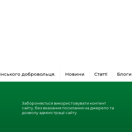
аїнського добровольця.
Новини
Статті
Блоги
Забороняється використовувати контент
сайту, без вказання посилання на джерело та
дозволу адміністрації сайту.