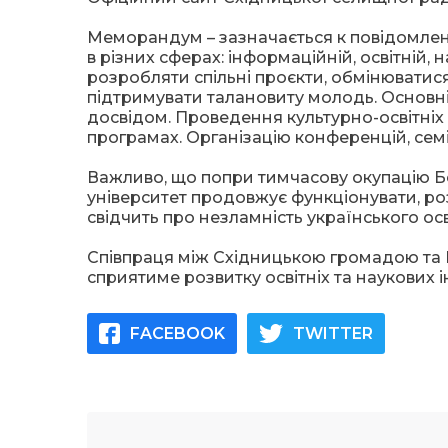
Меморандум – зазначається к повідомленн
в різних сферах: інформаційній, освітній,
розробляти спільні проєкти, обмінюватис
підтримувати талановиту молодь. Основні
досвідом. Проведення культурно-освітніх 
програмах. Організацію конференцій, семіна
Важливо, що попри тимчасову окупацію 
університет продовжує функціонувати, роз
свідчить про незламність українського осв
Співпраця між Східницькою громадою та
сприятиме розвитку освітніх та наукових ін
FACEBOOK
TWITTER