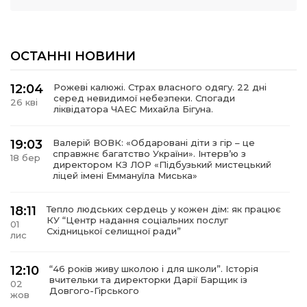
ОСТАННІ НОВИНИ
12:04
Рожеві калюжі. Страх власного одягу. 22 дні
серед невидимої небезпеки. Спогади
26 кві
ліквідатора ЧАЕС Михайла Бігуна.
19:03
Валерій ВОВК: «Обдаровані діти з гір – це
справжнє багатство України». Інтервʼю з
18 бер
директором КЗ ЛОР «Підбузький мистецький
ліцей імені Еммануїла Миська»
18:11
Тепло людських сердець у кожен дім: як працює
КУ “Центр надання соціальних послуг
01
Східницької селищної ради”
лис
12:10
“46 років живу школою і для школи”. Історія
вчительки та директорки Дарії Барщик із
02
Довгого-Гірського
жов