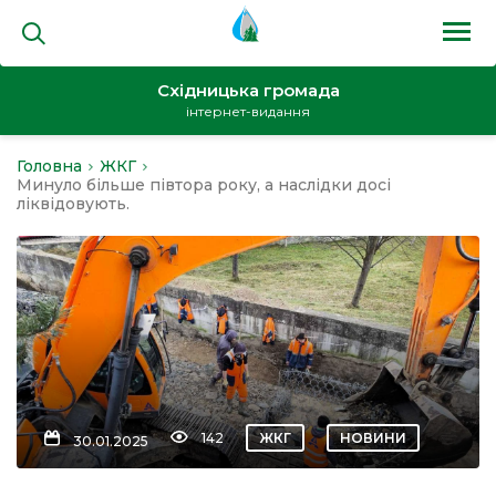
Східницька громада
інтернет-видання
Головна
ЖКГ
на
Минуло більше півтора року, а наслідки досі
ліквідовують.
и
кти
142
ЖКГ
НОВИНИ
30.01.2025