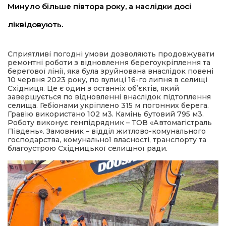
Минуло більше півтора року, а наслідки досі
имати
ліквідовують.
Сприятливі погодні умови дозволяють продовжувати
ремонтні роботи з відновлення берегоукріплення та
берегової лінії, яка була зруйнована внаслідок повені
10 червня 2023 року, по вулиці 16-го липня в селищі
Східниця. Це є один з останніх обʼєктів, який
завершується по відновленні внаслідок підтоплення
селища. Гебіонами укріплено 315 м погонних берега.
Гравію використано 102 м3. Камінь бутовий 795 м3.
Роботу виконує генпідрядник – ТОВ «Автомагістраль
Південь». Замовник – відділ житлово-комунального
господарства, комунальної власності, транспорту та
благоустрою Східницької селищної ради.