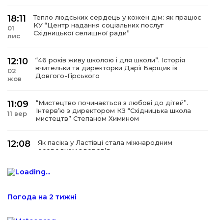
18:11
Тепло людських сердець у кожен дім: як працює
КУ “Центр надання соціальних послуг
01
Східницької селищної ради”
лис
12:10
“46 років живу школою і для школи”. Історія
вчительки та директорки Дарії Барщик із
02
Довгого-Гірського
жов
11:09
“Мистецтво починається з любові до дітей”.
Інтерв’ю з директором КЗ “Східницька школа
11 вер
мистецтв” Степаном Химином
12:08
Як пасіка у Ластівці стала міжнародним
осередком здоров’я
08
сер
12:07
У Східниці відкрили нову оздоровчу екостежку
“Респект — Гаївка”
15 лип
Погода на 2 тижні