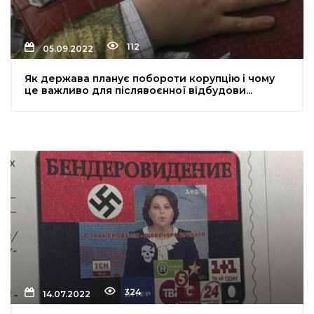
112
05.09.2022
Як держава планує побороти корупцію і чому
це важливо для післявоєнної відбудови...
324
14.07.2022