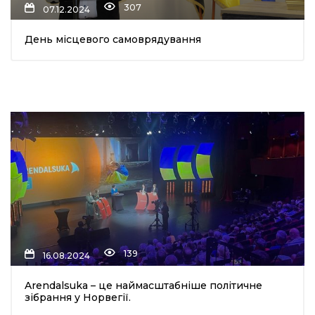
307
07.12.2024
имати
День місцевого самоврядування
139
16.08.2024
Arendalsuka – це наймасштабніше політичне
зібрання у Норвегії.