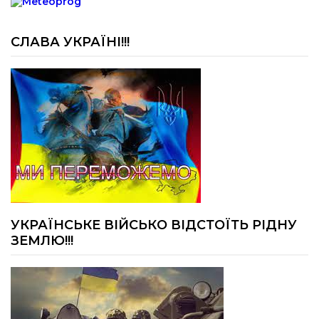
17:07
Віра, що не згасає. Історія сили духу,
наполегливості та великого серця директорки
05 лип
Підбузького геріатричного пансіонату — Віри
Баброцяк
СЛАВА УКРАЇНІ!!!
20:06
Нескорена сила зі Східниці. Анна Іроденко –
абсолютна чемпіонка Європи з армреслінгу
24 чер
18:06
Традиція прикрашання худоби вінками на
Зелені свята в Східницькій громаді
09
чер
10:06
“Підготовка до НМТ – це командна робота”.
Інтерв’ю з головним спеціалістом відділу освіти
04
Східницької селищної ради Володимиром
чер
Новаковським
УКРАЇНСЬКЕ ВІЙСЬКО ВІДСТОЇТЬ РІДНУ
ЗЕМЛЮ!!!
20:05
Волейбольний турнір, присвячений памʼяті
вчителя фізичної культури Підбузького ЗЗСО
24 тра
Йосипа Лаганяка
20:05
У День Героїв України в Східницькій громаді