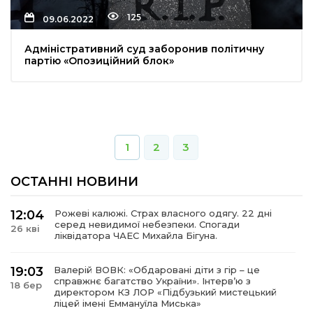
125
09.06.2022
Адміністративний суд заборонив політичну
партію «Опозиційний блок»
1
2
3
ОСТАННІ НОВИНИ
12:04
Рожеві калюжі. Страх власного одягу. 22 дні
серед невидимої небезпеки. Спогади
26 кві
ліквідатора ЧАЕС Михайла Бігуна.
19:03
Валерій ВОВК: «Обдаровані діти з гір – це
справжнє багатство України». Інтервʼю з
18 бер
директором КЗ ЛОР «Підбузький мистецький
ліцей імені Еммануїла Миська»