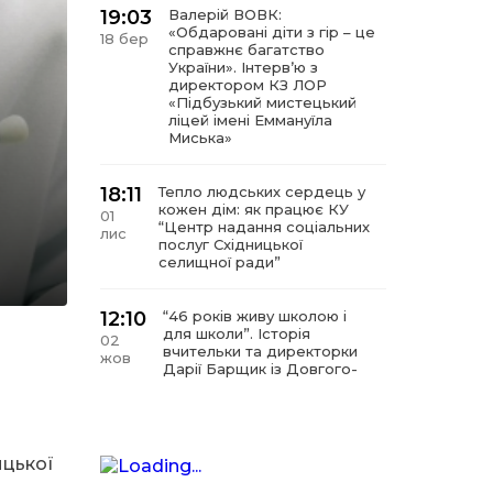
19:03
Валерій ВОВК:
«Обдаровані діти з гір – це
18 бер
справжнє багатство
України». Інтервʼю з
директором КЗ ЛОР
«Підбузький мистецький
ліцей імені Еммануїла
Миська»
18:11
Тепло людських сердець у
кожен дім: як працює КУ
01
“Центр надання соціальних
лис
послуг Східницької
селищної ради”
12:10
“46 років живу школою і
для школи”. Історія
02
вчительки та директорки
жов
Дарії Барщик із Довгого-
Гірського
11:09
“Мистецтво починається з
любові до дітей”. Інтерв’ю
ицької
11 вер
з директором КЗ