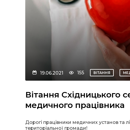
155
19.06.2021
ВІТАННЯ
МЕ
Вітання Східницького с
медичного працівника
Дорогі працівники медичних установ та л
територіальної громади!