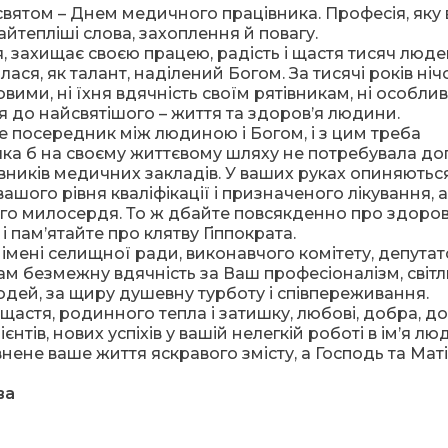
вятом – Днем медичного працівника. Професія, яку 
айтепліші слова, захоплення й повагу.
я, захищає своєю працею, радість і щастя тисяч люде
ся, як талант, наділений Богом. За тисячі років ніч
ими, ні їхня вдячність своїм рятівникам, ні особлив
ся до найсвятішого – життя та здоров’я людини.
е посередник між людиною і Богом, і з цим треба
яка б на своєму життєвому шляху не потребувала д
вників медичних закладів. У ваших руках опиняються
вашого рівня кваліфікації і призначеного лікування, а
ого милосердя. То ж дбайте повсякденно про здоров
 пам’ятайте про клятву Гіппократа.
імені селищної ради, виконавчого комітету, депутат
ам безмежну вдячність за Ваш професіоналізм, світ
людей, за щиру душевну турботу і співпереживання.
астя, родинного тепла і затишку, любові, добра, до
нтів, нових успіхів у вашій нелегкій роботі в ім’я лю
нене ваше життя яскравого змісту, а Господь та Мат
ва