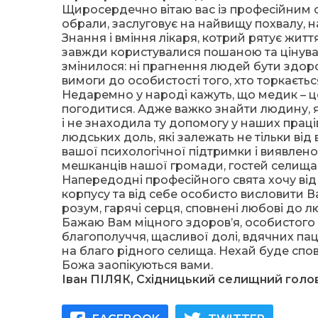
Щиросердечно вітаю вас із професійним с
обрали, заслуговує на найвищу похвалу, н
Знання і вміння лікаря, котрий рятує житт
завжди користувалися пошаною та цінувала
змінилося: ні прагнення людей бути здоров
вимоги до особистості того, хто торкаєть
Недаремно у народі кажуть, що медик – ц
погодитися. Адже важко знайти людину, 
і не знаходила ту допомогу у наших праці
людських доль, які залежать не тільки від 
вашої психологічної підтримки і виявлен
мешканців нашої громади, гостей селища і
Напередодні професійного свята хочу від 
корпусу та від себе особисто висловити В
розум, гарячі серця, сповнені любові до 
Бажаю Вам міцного здоров’я, особистого щ
благополуччя, щасливої долі, вдячних паціє
на благо рідного селища. Нехай буде спов
Божа заопікуються вами.
Іван ПІЛЯК, Східницький селищний голо