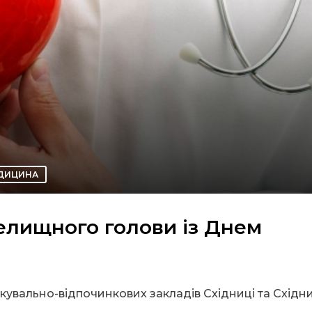
ДИЦИНА
елищного голови із Днем
ікувально-відпочинкових закладів Східниці та Східн