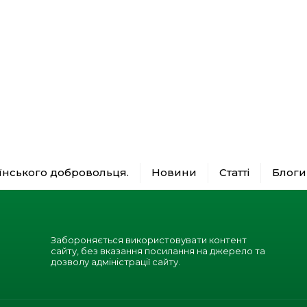
аїнського добровольця.
Новини
Статті
Блоги
Забороняється використовувати контент
сайту, без вказання посилання на джерело та
дозволу адміністрації сайту.