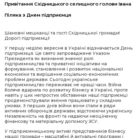
Привітання Східницького селищного голови Івана
имати
Піляка з Днем підприємця
Шановні мешканці та гості Східницької громади!
Дорогі підприємці!
У першу неділю вересня в Україні відзначається День
підприємця. Це свято запроваджене Указом
Президента як визнання значної ролі
підприємництва та приватної ініціативи на
формування, становлення і розвиток національної
економіки та вирішення соціально-економічних
проблем держави. Сьогодні українське
підприємництво переживає не кращі часи. Війна
боляче вдарила по розвитку бізнесу в Україні, проте
навіть у цих непростих обставинах наші підприємці
продемонстрували вміння працювати у складних
умовах. З перших днів війни вони стали в ряди
активних оборонців держави, відстоюючи українську
Незалежність на фронті та надаючи неоціненну
фінансову та матеріальну допомогу ЗСУ.
У підприємницькому активі представників бізнесу
нашої громади – масштабні й актуальні програми і