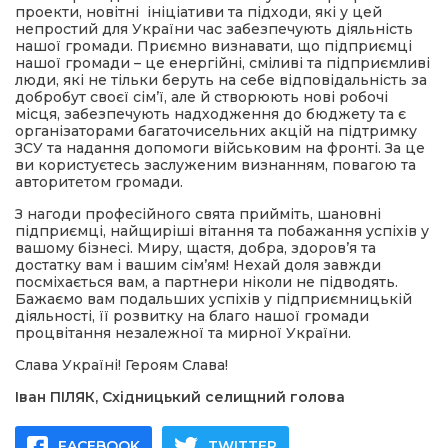
проекти, новітні ініціативи та підходи, які у цей
непростий для України час забезпечують діяльність
нашої громади. Приємно визнавати, що підприємці
нашої громади – це енергійні, сміливі та підприємливі
люди, які не тільки беруть на себе відповідальність за
добробут своєї сім’ї, але й створюють нові робочі
місця, забезпечують надходження до бюджету та є
організаторами багаточисельних акцій на підтримку
ЗСУ та надання допомоги військовим на фронті. За це
ви користуєтесь заслуженим визнанням, повагою та
авторитетом громади.
З нагоди професійного свята прийміть, шановні
підприємці, найщиріші вітання та побажання успіхів у
вашому бізнесі. Миру, щастя, добра, здоров’я та
достатку вам і вашим сім’ям! Нехай доля завжди
посміхається вам, а партнери ніколи не підводять.
Бажаємо вам подальших успіхів у підприємницькій
діяльності, її розвитку на благо нашої громади
процвітання незалежної та мирної України.
Слава Україні! Героям Слава!
Іван ПІЛЯК, Східницький селищний голова
FACEBOOK
TWITTER