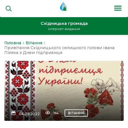
Східницька громада
інтернет-видання
Головна
Вітання
на
Привітання Східницького селищного голови Івана
Піляка з Днем підприємця
и
кти
164
ВІТАННЯ
04.09.2022