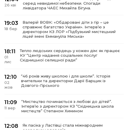
серед невидимої небезпеки. Спогади
26 кві
ліквідатора ЧАЕС Михайла Бігуна.
19:03
Валерій ВОВК: «Обдаровані діти з гір – це
справжнє багатство України». Інтервʼю з
18 бер
директором КЗ ЛОР «Підбузький мистецький
ліцей імені Еммануїла Миська»
18:11
Тепло людських сердець у кожен дім: як працює
КУ “Центр надання соціальних послуг
01
Східницької селищної ради”
лис
12:10
“46 років живу школою і для школи”. Історія
вчительки та директорки Дарії Барщик із
02
Довгого-Гірського
жов
11:09
“Мистецтво починається з любові до дітей”.
Інтерв’ю з директором КЗ “Східницька школа
11 вер
мистецтв” Степаном Химином
12:08
Як пасіка у Ластівці стала міжнародним
осередком здоров’я