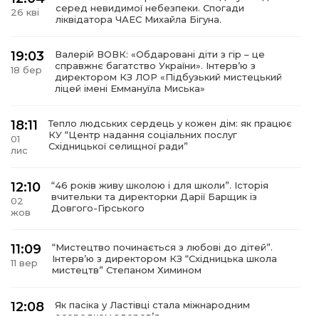
серед невидимої небезпеки. Спогади
26 кві
ліквідатора ЧАЕС Михайла Бігуна.
19:03
Валерій ВОВК: «Обдаровані діти з гір – це
справжнє багатство України». Інтервʼю з
18 бер
директором КЗ ЛОР «Підбузький мистецький
ліцей імені Еммануїла Миська»
18:11
Тепло людських сердець у кожен дім: як працює
КУ “Центр надання соціальних послуг
01
Східницької селищної ради”
лис
12:10
“46 років живу школою і для школи”. Історія
вчительки та директорки Дарії Барщик із
02
Довгого-Гірського
жов
11:09
“Мистецтво починається з любові до дітей”.
Інтерв’ю з директором КЗ “Східницька школа
11 вер
мистецтв” Степаном Химином
12:08
Як пасіка у Ластівці стала міжнародним
осередком здоров’я