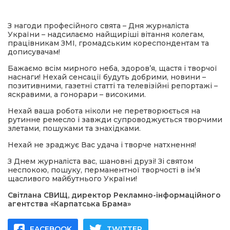
имати
З нагоди професійного свята – Дня журналіста
України – надсилаємо найщиріші вітання колегам,
працівникам ЗМІ, громадським кореспондентам та
дописувачам!
Бажаємо всім мирного неба, здоров’я, щастя і творчої
наснаги! Нехай сенсації будуть добрими, новини –
позитивними, газетні статті та телевізійні репортажі –
яскравими, а гонорари – високими.
Нехай ваша робота ніколи не перетворюється на
рутинне ремесло і завжди супроводжується творчими
злетами, пошуками та знахідками.
Нехай не зраджує Вас удача і творче натхнення!
З Днем журналіста вас, шановні друзі! Зі святом
неспокою, пошуку, перманентної творчості в ім’я
щасливого майбутнього України!
Світлана СВИЩ, директор Рекламно-інформаційного
агентства «Карпатська Брама»
FACEBOOK
TWITTER