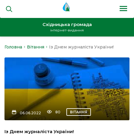
Східницька громада
інтернет-видання
Головна
Вітання
Із Днем журналіста України!
на
и
кти
80
ВІТАННЯ
06.06.2022
Із Днем журналіста України!