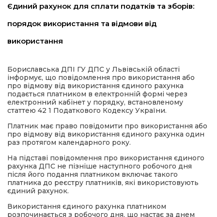
Єдиний рахунок для сплати податків та зборів:
имати
порядок використання та відмови від
використання
Бориславська ДПІ ГУ ДПС у Львівській області
інформує, що повідомлення про використання або
про відмову від використання єдиного рахунка
подається платником в електронній формі через
електронний кабінет у порядку, встановленому
статтею 42
1
Податкового Кодексу України.
Платник має право повідомити про використання або
про відмову від використання єдиного рахунка один
раз протягом календарного року.
На підставі повідомлення про використання єдиного
рахунка ДПС не пізніше наступного робочого дня
після його подання платником включає такого
платника до реєстру платників, які використовують
єдиний рахунок.
Використання єдиного рахунка платником
розпочинається з робочого дня, що настає за днем