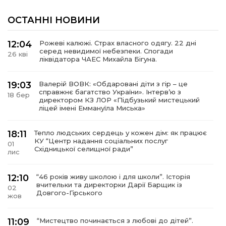
ОСТАННІ НОВИНИ
12:04
Рожеві калюжі. Страх власного одягу. 22 дні
серед невидимої небезпеки. Спогади
26 кві
ліквідатора ЧАЕС Михайла Бігуна.
19:03
Валерій ВОВК: «Обдаровані діти з гір – це
справжнє багатство України». Інтервʼю з
18 бер
директором КЗ ЛОР «Підбузький мистецький
ліцей імені Еммануїла Миська»
18:11
Тепло людських сердець у кожен дім: як працює
КУ “Центр надання соціальних послуг
01
Східницької селищної ради”
лис
12:10
“46 років живу школою і для школи”. Історія
вчительки та директорки Дарії Барщик із
02
Довгого-Гірського
жов
11:09
“Мистецтво починається з любові до дітей”.