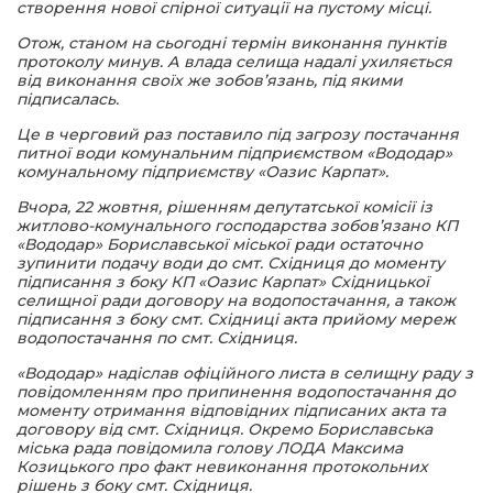
створення нової спірної ситуації на пустому місці.
Отож, станом на сьогодні термін виконання пунктів
протоколу минув. А влада селища надалі ухиляється
від виконання своїх же зобов’язань, під якими
підписалась.
Це в черговий раз поставило під загрозу постачання
питної води комунальним підприємством «Вододар»
комунальному підприємству «Оазис Карпат».
Вчора, 22 жовтня, рішенням депутатської комісії із
житлово-комунального господарства зобов’язано КП
«Вододар» Бориславської міської ради остаточно
зупинити подачу води до смт. Східниця до моменту
підписання з боку КП «Оазис Карпат» Східницької
селищної ради договору на водопостачання, а також
підписання з боку смт. Східниці акта прийому мереж
водопостачання по смт. Східниця.
«Вододар» надіслав офіційного листа в селищну раду з
повідомленням про припинення водопостачання до
моменту отримання відповідних підписаних акта та
договору від смт. Східниця. Окремо Бориславська
міська рада повідомила голову ЛОДА Максима
Козицького про факт невиконання протокольних
рішень з боку смт. Східниця.