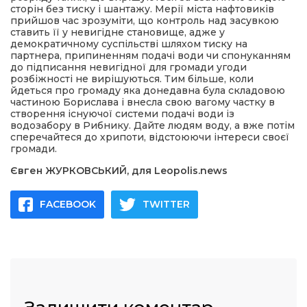
сторін без тиску і шантажу. Мерії міста нафтовиків
прийшов час зрозуміти, що контроль над засувкою
ставить її у невигідне становище, адже у
демократичному суспільстві шляхом тиску на
партнера, припиненням подачі води чи спонуканням
до підписання невигідної для громади угоди
розбіжності не вирішуються. Тим більше, коли
йдеться про громаду яка донедавна була складовою
частиною Борислава і внесла свою вагому частку в
створення існуючої системи подачі води із
водозабору в Рибнику. Дайте людям воду, а вже потім
сперечайтеся до хрипоти, відстоюючи інтереси своєї
громади.
Євген ЖУРКОВСЬКИЙ, для
Leopolis.news
FACEBOOK
TWITTER