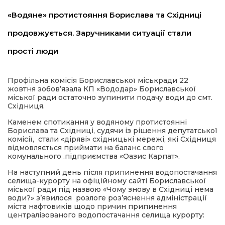
«Водяне» протистояння Борислава та Східниці
имати
продовжується. Заручниками ситуації стали
прості люди
Профільна комісія Бориславської міськради 22
жовтня зобов’язала КП «Вододар» Бориславської
міської ради остаточно зупинити подачу води до смт.
Східниця.
Каменем спотикання у водяному протистоянні
Борислава та Східниці, судячи із рішення депутатської
комісії, стали «діряві» східницькі мережі, які Східниця
відмовляється приймати на баланс свого
комунального .підприємства «Оазис Карпат».
На наступний день після припинення водопостачання
селища-курорту на офіційному сайті Бориславської
міської ради під назвою «Чому знову в Східниці нема
води?» з’явилося розлоге роз’яснення адміністрації
міста нафтовиків щодо причин припинення
централізованого водопостачання селища курорту: