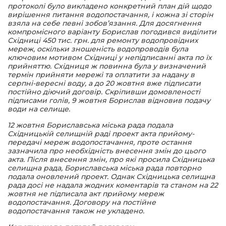
протоколі було викладено конкретний план дій щодо
вирішення питання водопостачання, і кожна зі сторін
взяла на себе певні зобов’язання. Для досягнення
компромісного варіанту Борислав погодився виділити
Східниці 450 тис. грн. для ремонту водопровідних
мереж, оскільки зношеність водопроводів була
ключовим мотивом Східниці у непідписанні акта по їх
прийняттю. Східниця ж повинна була у визначений
термін прийняти мережі та оплатити за надану в
серпні-вересні воду, а до 20 жовтня вже підписати
постійно діючий договір. Скріпивши домовленості
підписами голів, 9 жовтня Борислав відновив подачу
води на селище.
12 жовтня Бориславська міська рада подала
Східницькій селищній раді проект акта прийому-
передачі мереж водопостачання, проте остання
зазначила про необхідність внесення змін до цього
акта. Після внесення змін, про які просила Східницька
селищна рада, Бориславська міська рада повторно
подала оновлений проект. Однак Східницька селищна
рада досі не надала жодних коментарів та станом на 22
жовтня не підписала акт прийому мереж
водопостачання. Договору на постійне
водопостачання також не укладено.