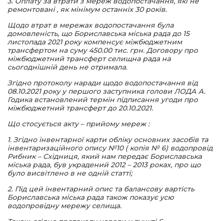
3. Оплату за втрати з мереж водопостачання, які не
ремонтовані , як мінімум останніх 30 років.
Щодо втрат в мережах водопостачання була
домовленість, що Бориславська міська рада до 15
листопада 2021 року компенсує міжбюджетним
трансфертом на суму 450.00 тис. грн. Договору про
міжбюджетний трансферт селищна рада на
сьогоднішній день не отримала.
Згідно протоколу наради щодо водопостачання від
08.10.2021 року у першого заступника голови ЛОДА А.
Годика встановлений термін підписання угоди про
міжбюджетний трансферт до 20.10.2021.
Що стосується акту – прийому мереж :
1. Згідно інвентарної карти обліку основних засобів та
інвентаризаційного опису №10 ( копія № 6) водопровід
Рибник – Східниця, який нам передає Бориславська
міська рада, був украдений 2012 – 2013 роках, про що
було висвітлено в не одній статті;
2. Під цей інвентарний опис та балансову вартість
Бориславська міська рада також показує усю
водопровідну мережу селища.