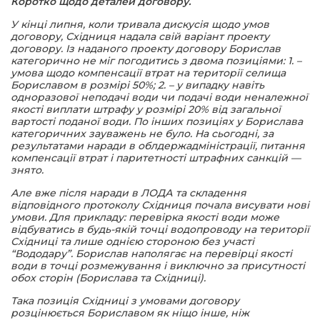
Коротко щодо деталей договору.
У кінці липня, коли тривала дискусія щодо умов
договору, Східниця надала свій варіант проекту
договору. Із наданого проекту договору Борислав
категорично не міг погодитись з двома позиціями: 1. –
умова щодо компенсації втрат на території селища
Бориславом в розмірі 50%; 2. – у випадку навіть
одноразової неподачі води чи подачі води неналежної
якості виплати штрафу у розмірі 20% від загальної
вартості поданої води. По інших позиціях у Борислава
категоричних зауважень не було. На сьогодні, за
результатами наради в облдержадміністрації, питання
компенсації втрат і паритетності штрафних санкцій —
знято.
Але вже після наради в ЛОДА та складення
відповідного протоколу Східниця почала висувати нові
умови. Для прикладу: перевірка якості води може
відбуватись в будь-якій точці водопроводу на території
Східниці та лише однією стороною без участі
“Вододару”. Борислав наполягає на перевірці якості
води в точці розмежування і виключно за присутності
обох сторін (Борислава та Східниці).
Така позиція Східниці з умовами договору
розцінюється Бориславом як ніщо інше, ніж