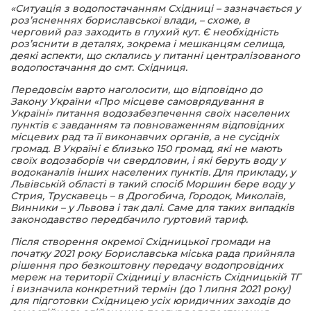
«Ситуація з водопостачанням Східниці – зазначається у
роз’ясненнях бориславської влади, – схоже, в
черговий раз заходить в глухий кут. Є необхідність
роз’яснити в деталях, зокрема і мешканцям селища,
деякі аспекти, що склались у питанні централізованого
водопостачання до смт. Східниця.
Передовсім варто наголосити, що відповідно до
Закону України «Про місцеве самоврядування в
Україні» питання водозабезпечення своїх населених
пунктів є завданням та повноваженням відповідних
місцевих рад та її виконавчих органів, а не сусідніх
громад. В Україні є близько 150 громад, які не мають
своїх водозаборів чи свердловин, і які беруть воду у
водоканалів інших населених пунктів. Для прикладу, у
Львівській області в такий спосіб Моршин бере воду у
Стрия, Трускавець – в Дрогобича, Городок, Миколаїв,
Винники – у Львова і так далі. Саме для таких випадків
законодавство передбачило гуртовий тариф.
Після створення окремої Східницької громади на
початку 2021 року Бориславська міська рада прийняла
рішення про безкоштовну передачу водопровідних
мереж на території Східниці у власність Східницькій ТГ
і визначила конкретний термін (до 1 липня 2021 року)
для підготовки Східницею усіх юридичних заходів до