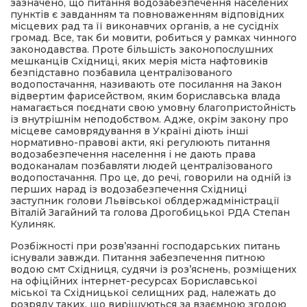
зазначено, що питання водозабезпечення населених
пунктів є завданням та повноваженням відповідних
місцевих рад та її виконавчих органів, а не сусідніх
громад. Все, так би мовити, робиться у рамках чинного
законодавства. Проте більшість законопослушних
мешканців Східниці, яких мерія міста нафтовиків
безпідставно позбавила централізованого
водопостачання, називають оте посилання на Закон
відвертим фарисейством, яким бориславська влада
намагається поєднати свою умовну благопристойність
із внутрішнім неподобством. Адже, окрім закону про
місцеве самоврядування в Україні діють інші
нормативно-правові акти, які регулюють питання
водозабезпечення населення і не дають права
водоканалам позбавляти людей централізованого
водопостачання. Про це, до речі, говорили на одній із
перших нарад із водозабезпечення Східниці
заступник голови Львівської облдержадміністрації
Віталій Загайний та голова Дрогобицької РДА Степан
Кулиняк.
Розбіжності при розв’язанні господарських питань
існували завжди. Питання забезпечення питною
водою смт Східниця, судячи із роз’яснень, розміщених
на офіційних інтернет-ресурсах Бориславської
міської та Східницької селищних рад, належать до
розряду таких, що вирішуються за взаємною згодою