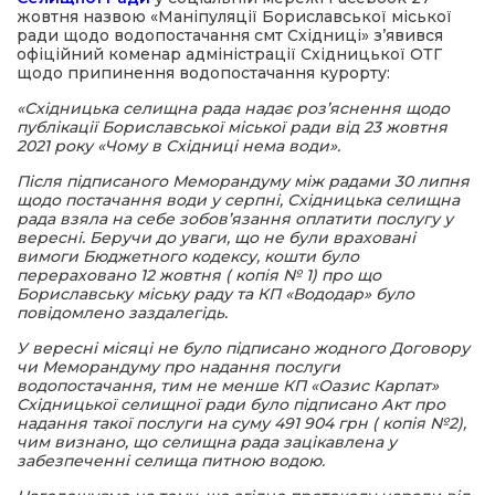
жовтня назвою «Маніпуляції Бориславської міської
ради щодо водопостачання смт Східниці» з’явився
офіційний коменар адміністрації Східницької ОТГ
щодо припинення водопостачання курорту:
«Східницька селищна рада надає роз’яснення щодо
публікації Бориславської міської ради від 23 жовтня
2021 року «Чому в Східниці нема води».
Після підписаного Меморандуму між радами 30 липня
щодо постачання води у серпні, Східницька селищна
рада взяла на себе зобов’язання оплатити послугу у
вересні. Беручи до уваги, що не були враховані
вимоги Бюджетного кодексу, кошти було
перераховано 12 жовтня ( копія № 1) про що
Бориславську міську раду та КП «Вододар» було
повідомлено заздалегідь.
У вересні місяці не було підписано жодного Договору
чи Меморандуму про надання послуги
водопостачання, тим не менше КП «Оазис Карпат»
Східницької селищної ради було підписано Акт про
надання такої послуги на суму 491 904 грн ( копія №2),
чим визнано, що селищна рада зацікавлена у
забезпеченні селища питною водою.