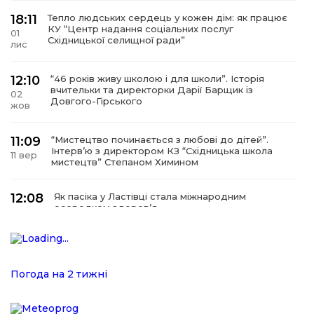
18:11
Тепло людських сердець у кожен дім: як працює
КУ “Центр надання соціальних послуг
01
Східницької селищної ради”
лис
12:10
“46 років живу школою і для школи”. Історія
вчительки та директорки Дарії Барщик із
02
Довгого-Гірського
жов
11:09
“Мистецтво починається з любові до дітей”.
Інтерв’ю з директором КЗ “Східницька школа
11 вер
мистецтв” Степаном Химином
12:08
Як пасіка у Ластівці стала міжнародним
осередком здоров’я
08
сер
12:07
У Східниці відкрили нову оздоровчу екостежку
“Респект — Гаївка”
15 лип
Погода на 2 тижні
17:07
Віра, що не згасає. Історія сили духу,