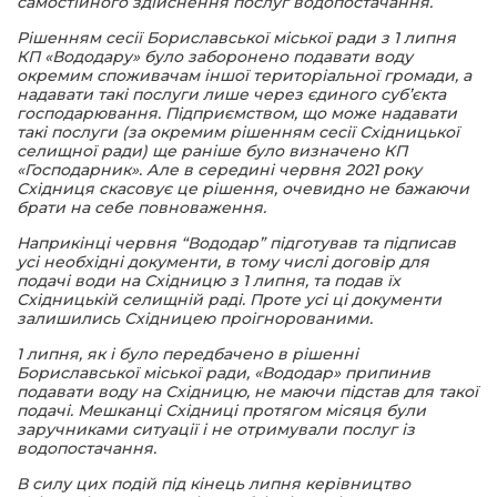
самостійного здійснення послуг водопостачання.
Рішенням сесії Бориславської міської ради з 1 липня
КП «Вододару» було заборонено подавати воду
окремим споживачам іншої територіальної громади, а
надавати такі послуги лише через єдиного суб’єкта
господарювання. Підприємством, що може надавати
такі послуги (за окремим рішенням сесії Східницької
селищної ради) ще раніше було визначено КП
«Господарник». Але в середині червня 2021 року
Східниця скасовує це рішення, очевидно не бажаючи
брати на себе повноваження.
Наприкінці червня “Вододар” підготував та підписав
усі необхідні документи, в тому числі договір для
подачі води на Східницю з 1 липня, та подав їх
Східницькій селищній раді. Проте усі ці документи
залишились Східницею проігнорованими.
1 липня, як і було передбачено в рішенні
Бориславської міської ради, «Вододар» припинив
подавати воду на Східницю, не маючи підстав для такої
подачі. Мешканці Східниці протягом місяця були
заручниками ситуації і не отримували послуг із
водопостачання.
В силу цих подій під кінець липня керівництво