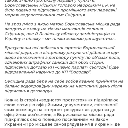
Також, згідно протоколу наради у пункті 6,
Бориславським міським головою Яворським І. Р. не
було подано та підписано проміжного акту передачі
мереж водопостачання смт Східниця.
Не зрозуміло з якою метою Бориславська міська рада
вводить в оману не тільки мешканців селища
Східниця, але й Львівську обласну адміністрацію та
Україну в цілому – ми тільки можемо догадуватися…
Врахувавши всі побажання юристів Бориславської
міської ради, де в кінцевому результаті дійшли згоди
щодо виключення з договору пункту по об’ємах води,
однакових штрафних санкцій для обох сторін,
підписаний договір КП «Оазис Карпат» сьогодні буде
відправлений наручно до КП “Вододар”.
Селищна рада бере на себе зобов’язання прийняти на
баланс водопровідну мережу на наступний день після
підписання договору».
Кожна із сторін «водного» протистояння підкріплює
свою позицію офіційними документами, світлокопії
яких розміщує на інтернет-ресурсах як додатки до
офіційних роз’яснень, а Бориславська міська рада
підкріплює свою позицію посиланням на Закон
України «Про місцеве самоврядування в Україні», де