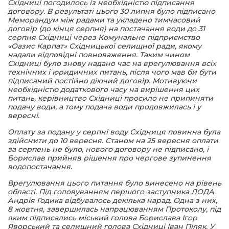
Східниці погодилось із необхідністю підписання
договору. В результаті цього 30 липня було підписано
Меморандум між радами та укладено тимчасовий
договір (до кінця серпня) на постачання води до 31
серпня Східниці через Комунальне підприємство
«Оазис Карпат» Східницької селищної ради, якому
надали відповідні повноваження. Таким чином
Східниці було знову надано час на врегулювання всіх
технічних і юридичних питань, після чого мав би бути
підписаний постійно діючий договір. Мотивуючи
необхідністю додаткового часу на вирішення цих
питань, керівництво Східниці просило не припиняти
подачу води, а тому подача води продовжилась і у
вересні.
Оплату за подану у серпні воду Східниця повинна була
здійснити до 10 вересня. Станом на 25 вересня оплати
за серпень не було, нового договору не підписано, і
Борислав прийняв рішення про чергове зупинення
водопостачання.
Врегулювання цього питання було винесено на рівень
області. Під головуванням першого заступника ЛОДА
Андрія Годика відбувалось декілька нарад. Одна з них,
8 жовтня, завершилась напрацюванням Протоколу, під
яким підписались міський голова Борислава Ігор
Яворський та селищний голова Східниці Іван Піляк. У