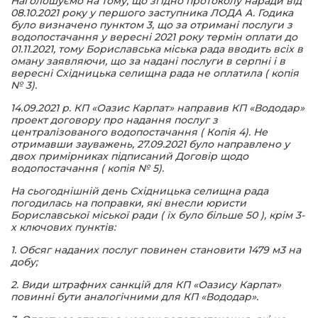
Наголошуємо на тому, що згідно протоколу наради від
08.10.2021 року у першого заступника ЛОДА А. Годика
було визначено пунктом 3, що за отримані послуги з
водопостачання у вересні 2021 року термін оплати до
01.11.2021, тому Бориславська міська рада вводить всіх в
оману заявляючи, що за надані послуги в серпні і в
вересні Східницька селищна рада не оплатила ( копія
№ 3).
14.09.2021 р. КП «Оазис Карпат» направив КП «Вододар»
проект договору про надання послуг з
централізованого водопостачання ( Копія 4). Не
отримавши зауважень, 27.09.2021 було направлено у
двох примірниках підписаний Договір щодо
водопостачання ( копія № 5).
На сьогоднішній день Східницька селищна рада
погодилась на поправки, які внесли юристи
Бориславської міської ради ( їх було більше 50 ), крім 3-
х ключових пунктів:
1. Обсяг наданих послуг повинен становити 1479 м3 на
добу;
2. Види штрафних санкцій для КП «Оазису Карпат»
повинні бути аналогічними для КП «Вододар».