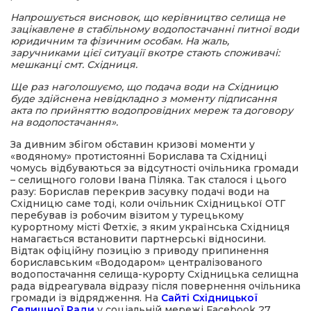
Напрошується висновок, що керівництво селища не
зацікавлене в стабільному водопостачанні питної води
юридичним та фізичним особам. На жаль,
заручниками цієї ситуації вкотре стають споживачі:
мешканці смт. Східниця.
Ще раз наголошуємо, що подача води на Східницю
буде здійснена невідкладно з моменту підписання
акта по прийняттю водопровідних мереж та договору
на водопостачання».
За дивним збігом обставин кризові моменти у
«водяному» протистоянні Борислава та Східниці
чомусь відбуваються за відсутності очільника громади
– селищного голови Івана Піляка. Так сталося і цього
разу: Борислав перекрив засувку подачі води на
Східницю саме тоді, коли очільник Східницької ОТГ
перебував із робочим візитом у турецькому
курортному місті Фетхіє, з яким українська Східниця
намагається встановити партнерські відносини.
Відтак офіційну позицію з приводу припинення
бориславським «Вододаром» централізованого
водопостачання селища-курорту Східницька селищна
рада відреагувала відразу після повернення очільника
громади із відрядження. На
Сайті Східницької
Селищної Ради
у соціальній мережі Facebook 27