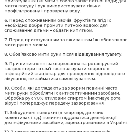
приготування їжі мати з собою запас питної води; для
миття посуду і рук використовувати тільки
профільтровану і проварену воду.
6. Перед споживанням овочів, фруктів та ягід їх
необхідно добре промити питною водою; для
споживання дітьми – обдати кип’ятком.
7. Перед приготуванням та вживанням їжі обов’язково
мити руки з милом.
8. Обов’язково мити руки після відвідування туалету.
9. При виникненні захворювання на ротавірусний
гастроентерит в сім’ї госпіталізувати хворого в
інфекційний стаціонар для проведення відповідного
лікування, не займатися самолікуванням.
10. Особи, які доглядають за хворим повинні часто
мити руки, обробляти їх антисептичними засобами.
Обробка рук 70% етиловим спиртом інактивує рота
вірус і попереджує передачу захворювання.
11. Забруднені поверхні (в квартирі, дитячих
колективах і т.д.) повинні піддаватися дезінфекції
дезінфікуючими засобами, зареєстрованими в Україні.