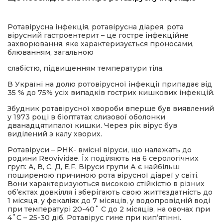
имати
Ротавірусна інфекція, ротавірусна діарея, рота
вірусний гастроентерит – це гостре інфекційне
захворювання, яке характеризується проносами,
блюванням, загальною
слабістю, підвищенням температури тіла.
В Україні на долю ротовірусної інфекції припадає від
35 % до 75% усіх випадків гострих кишкових інфекцій.
Збудник ротавірусної хвороби вперше був виявлений
у 1973 році в біоптатах слизової оболонки
дванадцятипалої кишки. Через рік вірус був
виділений з калу хворих.
Ротавіруси – РНК- вмісні віруси, що належать до
родини Reovividae. Їх поділяють на 6 серологічних
груп: А, В, С, Д, Е,F. Віруси групи А є найбільш
поширеною причиною рота вірусної діареї у світі.
Вони характеризуються високою стійкістю в різних
об’єктах довкілля і зберігають свою життєздатність до
1 місяця, у фекаліях до 7 місяців, у водопровідній воді
при температурі 20-40˚ С до 2 місяців, на овочах при
4˚С – 25-30 діб. Ротавірус гине при кип’ятінні.