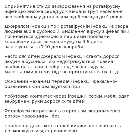
Сприйнятливість до захворювання на ротавірусну
інфекцію висока серед усіх вікових груп населення,
але найбільша у дітей віком від 6 місяців до 4 років.
Джерелом інфекції при ротавірусній інфекції є хвора
людина або вірусоносій. Виділення вірусу з фекаліями
починається одночасно з першими проявами
хворобами досягає максимуму на 3-5 день і
закінчується на 7-10 день хвороби.
Часто для дітей джерелом інфекції стають дорослі
люди – вірусоносії, які недотримуються правил
особистої гігієни в побуті під час догляду за
маленькими дітьми, під час приготування їжі і т.д.
Основний механізм передачі інфекції фекально-
оральний, який реалізується при
побутових контактах через іграшки, соски, меблі, одяг,
забруднені руки дорослих та дітей.
Ротавіруси потрапляють в організм людини через
ротову порожнину і без
перешкод досягають тонкої кишки, де починають
розмножуватися, спричиняючи