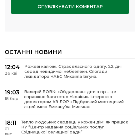
ОСТАННІ НОВИНИ
12:04
Рожеві калюжі. Страх власного одягу. 22 дні
серед невидимої небезпеки. Спогади
26 кві
ліквідатора ЧАЕС Михайла Бігуна.
19:03
Валерій ВОВК: «Обдаровані діти з гір – це
справжнє багатство України». Інтервʼю з
18 бер
директором КЗ ЛОР «Підбузький мистецький
ліцей імені Еммануїла Миська»
18:11
Тепло людських сердець у кожен дім: як працює
КУ “Центр надання соціальних послуг
01
Східницької селищної ради”
лис