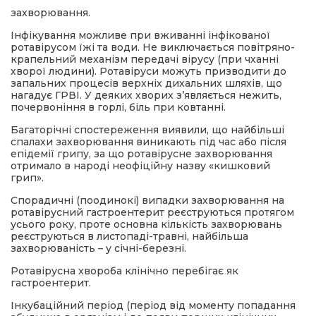
захворювання.
Інфікування можливе при вживанні інфікованої
ротавірусом їжі та води. Не виключається повітряно-
крапельний механізм передачі вірусу (при чханні
хворої людини). Ротавіруси можуть призводити до
запальних процесів верхніх дихальних шляхів, що
нагадує ГРВІ. У деяких хворих з’являється нежить,
почервоніння в горлі, біль при ковтанні.
Багаторічні спостереження виявили, що найбільші
спалахи захворювання виникають під час або після
епідемії грипу, за що ротавірусне захворювання
отримало в народі неофіційну назву «кишковий
грип».
Спорадичні (поодинокі) випадки захворювання на
ротавірусний гастроентерит реєструються протягом
усього року, проте основна кількість захворювань
реєструються в листопаді-травні, найбільша
захворюваність – у січні-березні.
Ротавірусна хвороба клінічно перебігає як
гастроентерит.
Інкубаційний період (період від моменту попадання