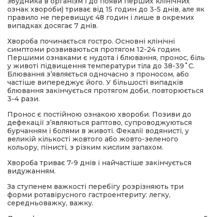
збудника в організм і до появи перших клінічних
ознак хвороби) триває від 15 годин до 3-5 днів, але як
правило не перевищує 48 годин і лише в окремих
випадках досягає 7 днів.
Хвороба починається гостро. Основні клінічні
симптоми розвиваються протягом 12-24 годин.
Першими ознаками є нудота і блювання, пронос, біль
у животі підвищення температури тіла до 38-39˚С.
Блювання з’являється одночасно з проносом, або
частіше випереджує його. У більшості випадків
блювання закінчується протягом доби, повторюється
3-4 рази.
Пронос є постійною ознакою хвороби. Позиви до
дефекації з’являються раптово, супроводжуються
бурчанням і болями в животі. Фекалії водянисті, у
великій кількості жовтого або жовто-зеленого
кольору, пінисті, з різким кислим запахом.
Хвороба триває 7-9 днів і найчастіше закінчується
видужанням.
За ступенем важкості перебігу розрізняють три
форми ротавірусного гастроентериту: легку,
середньоважку, важку.