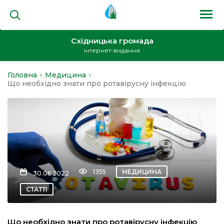
Східницька громада
інтернет-видання
Головна
Медицина
на
Що необхідно знати про ротавірусну інфекцію
и
1355
МЕДИЦИНА
30.06.2022
кти
СТАТТІ
Що необхідно знати про ротавірусну інфекцію