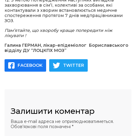
12. З метою попередження наступних випадків
захворювання в сім’ї, колективі за особами, які
контактували з хворим встановлюється медичне
спостереження протягом 7 днів медпрацівниками
ЗОЗ.
Пам
’
ятайте, що хворобу краще попередити ніж
лікувати !
Галина ГЕРМАН, лікар-епідеміолог Бориславського
відділу ДУ “ЛОЦКПХ МОЗ”
FACEBOOK
TWITTER
Залишити коментар
Ваша e-mail адреса не оприлюднюватиметься.
Обов’язкові поля позначені
*