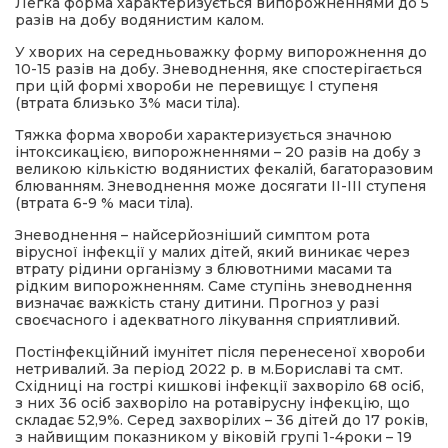
Легка форма характеризується випорожненнями до 5
разів на добу водянистим калом.
У хворих на середньоважку форму випорожнення до
10-15 разів на добу. Зневоднення, яке спостерігається
при цій формі хвороби не перевищує І ступеня
(втрата близько 3% маси тіла).
Тяжка форма хвороби характеризується значною
інтоксикацією, випорожненнями – 20 разів на добу з
великою кількістю водянистих фекалій, багаторазовим
блюванням. Зневоднення може досягати ІІ-ІІІ ступеня
(втрата 6-9 % маси тіла).
Зневоднення – найсерйозніший симптом рота
вірусної інфекції у малих дітей, який виникає через
втрату рідини організму з блювотними масами та
рідким випорожненням. Саме ступінь зневоднення
визначає важкість стану дитини. Прогноз у разі
своєчасного і адекватного лікування сприятливий.
Постінфекційний імунітет після перенесеної хвороби
нетривалий. За період 2022 р. в м.Бориславі та смт.
Східниці на гострі кишкові інфекції захворіло 68 осіб,
з них 36 осіб захворіло на ротавірусну інфекцію, що
складає 52,9%. Серед захворілих – 36 дітей до 17 років,
з найвищим показником у віковій групі 1-4роки – 19