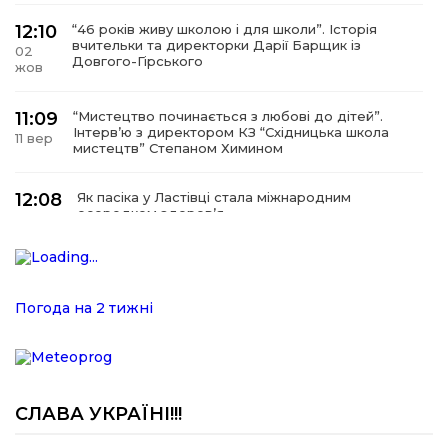
12:10
“46 років живу школою і для школи”. Історія
вчительки та директорки Дарії Барщик із
02
Довгого-Гірського
жов
11:09
“Мистецтво починається з любові до дітей”.
Інтерв’ю з директором КЗ “Східницька школа
11 вер
мистецтв” Степаном Химином
12:08
Як пасіка у Ластівці стала міжнародним
осередком здоров’я
08
сер
12:07
У Східниці відкрили нову оздоровчу екостежку
“Респект — Гаївка”
15 лип
Погода на 2 тижні
17:07
Віра, що не згасає. Історія сили духу,
наполегливості та великого серця директорки
05 лип
Підбузького геріатричного пансіонату — Віри
Баброцяк
СЛАВА УКРАЇНІ!!!