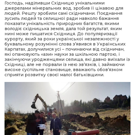
Господь, наділивши Східницю унікальними
джерелами мінеральних вод, зробив її цікавою для
людей. Решту зробили самі східничани. Поєднання
зусиль людей та селищної ради навколо бажання
показати унікальність природних багатств, якими
володіє східницька земля, дала той результат, яким
нині може пишатися Східниця. До популяризації
курорту, який за роки української незалежності у
буквальному розумінні слова з’явився в Українських
Карпатах, долучилися усі – починаючи від східничан,
які опановують «ази» науки за шкільною партою, і
закінчуючи уродженцями селища, які давно виїхали із
Східниці, але не порвали із нею зв’язків, і, займаючи
високе суспільне становище, вважають обов’язком
сприяти розвитку своєї малої батьківщини.