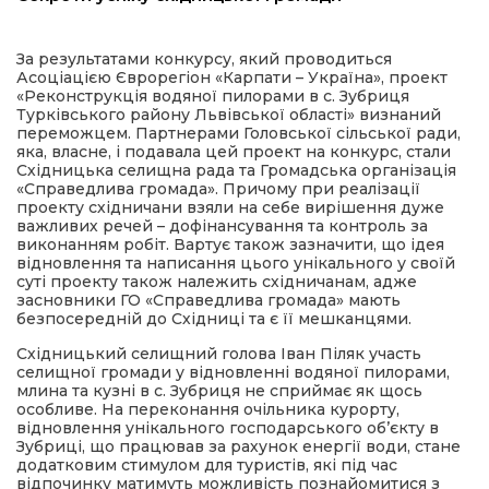
имати
За результатами конкурсу, який проводиться
Асоціацією Єврорегіон «Карпати – Україна», проект
«Реконструкція водяної пилорами в с. Зубриця
Турківського району Львівської області» визнаний
переможцем. Партнерами Головської сільської ради,
яка, власне, і подавала цей проект на конкурс, стали
Східницька селищна рада та Громадська організація
«Справедлива громада». Причому при реалізації
проекту східничани взяли на себе вирішення дуже
важливих речей – дофінансування та контроль за
виконанням робіт. Вартує також зазначити, що ідея
відновлення та написання цього унікального у своїй
суті проекту також належить східничанам, адже
засновники ГО «Справедлива громада» мають
безпосередній до Східниці та є її мешканцями.
Східницький селищний голова Іван Піляк участь
селищної громади у відновленні водяної пилорами,
млина та кузні в с. Зубриця не сприймає як щось
особливе. На переконання очільника курорту,
відновлення унікального господарського об’єкту в
Зубриці, що працював за рахунок енергії води, стане
додатковим стимулом для туристів, які під час
відпочинку матимуть можливість познайомитися з