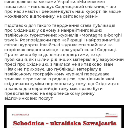
сягає далеко за межами України. «Ми можемо
пишатися, – наголощує Східницький очільник, – що
про нас знають і рекомендують наш курорт, як місце
можливого відпочинку, на світовому рівні».
Підставою для такого твердження стала публікація
про Східницю у одному з найрейтинговіших
італійських туристичних журналів «Montagna e-borghi
travel». Розповідаючи про найкращі і найрозвинутіші
світові курорти, італійські журналісти знайшли на
сторінках видання місце і для української Східниці.
Проте, якщо бути до кінця відвертими, то ця
публікація, як і цілий рід інших матеріалів у зарубіжній
пресі про Східницю, з’явилася не випадково. Іван
Піляк не приховує, що публікації матеріалу в
італійському географічному журналі передувала
тривала переписка із редакцією, працівників якої
східничани зуміли переконати у тому, що Східниця є
цікавою для європейців тому має право бути
представленою на європейському ринку
відпочинкових послуг.