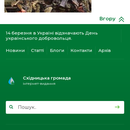
13:03
Мобільна паліативна медична допомога:
доступність та підтримка важкохворих пацієнтів
31 бер
вдома
Вгору
12:03
Допомога для Сумщини: підтримка в умовах
постійних обстрілів
29
14 березня в Україні відзначають День
бер
українського добровольця.
12:03
Новини
211-та річниця з Дня народження величного
Статті
Блоги
Контакти
Архів
Кобзаря
10 бер
10:03
«З Україною в серці»: у населених пунктах
Бистриця-Гірська та Смільна відбулись
03
Східницька громада
мистецькі благодійні заходи
бер
інтернет-видання
10:03
Дружина юних рятувальників-пожежних
Східницької територіальної громади
01 бер
презентувала нашу країну на міжнародному
спортивно-пожежному змаганні у Польщі
11:02
В Трускавці завершився третій етап “Пліч-о-пліч
всеукраїнські шкільні ліги” з волейболу серед