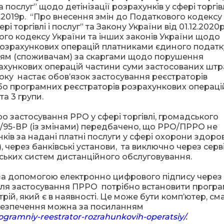
 послуг” щодо детінізації розрахунків у сфері торгівл
9.2019р. “Про внесення змін до Податкового кодексу
і торгівлі і послуг” та Закону України від 01.12.2020р
ого кодексу України та інших законів України щодо
 розрахункових операцій платниками єдиного податк
цям (споживачам) за скаргами щодо порушення
ахункових операцій частини суми застосованих шт
оку настає обов’язок застосування реєстраторів
або програмних реєстраторів розрахункових операцій
а 3 групи.
ро застосування РРО у сфері торгівлі, громадського
65/95-ВР (із змінами) передбачено, що РРО/ПРРО не
ків за надані платні послуги у сфері охорони здоров
), через банківські установи, та виключно через серв
ських систем дистанційного обслуговування.
а допомогою електронно цифрового підпису через
 Для застосування ПРРО потрібно встановити прогр
ій, який є в наявності. Це може бути комп’ютер, с
безпечення можна за посиланням
rogramniy-reestrator-rozrahunkovih-operatsiy/
.