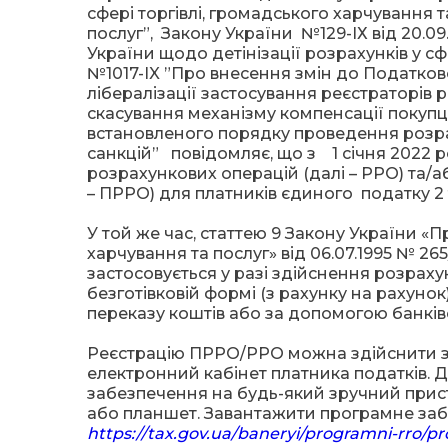
сфері торгівлі, громадського харчування та
послуг”, Закону України №129-ІХ від 20.0
України щодо детінізації розрахунків у сфер
№1017-IX ”Про внесення змін до Податков
лібералізації застосування реєстраторів
скасування механізму компенсації покуп
встановленого порядку проведення розр
санкцій” повідомляє, що з 1 січня 2022 р
розрахункових операцій (далі – РРО) та/
– ПРРО) для платників єдиного податку 2 т
У той же час, статтею 9 Закону України «П
харчування та послуг» від 06.07.1995 № 2
застосовується у разі здійснення розрахун
безготівковій формі (з рахунку на рахунок
переказу коштів або за допомогою банків
Реєстрацію ПРРО/РРО можна здійснити з
електронний кабінет платника податків.
забезпечення на будь-який зручний пристр
або планшет. Завантажити програмне за
https://tax.gov.ua/baneryi/programni-rro/p