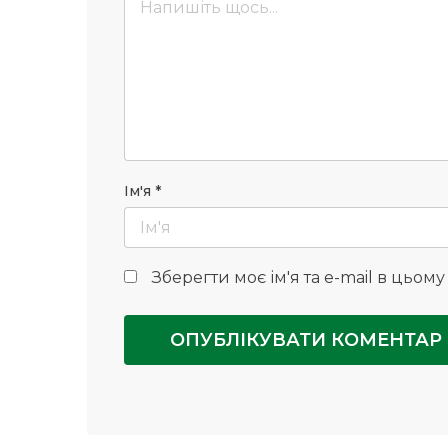
Ім'я
*
Зберегти моє ім'я та e-mail в цьом