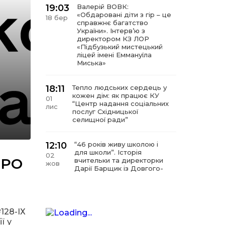
19:03
Валерій ВОВК:
«Обдаровані діти з гір – це
18 бер
справжнє багатство
України». Інтервʼю з
директором КЗ ЛОР
«Підбузький мистецький
ліцей імені Еммануїла
Миська»
18:11
Тепло людських сердець у
кожен дім: як працює КУ
01
“Центр надання соціальних
лис
послуг Східницької
селищної ради”
12:10
“46 років живу школою і
для школи”. Історія
02
РРО
вчительки та директорки
жов
Дарії Барщик із Довгого-
Гірського
11:09
“Мистецтво починається з
любові до дітей”. Інтерв’ю
128-ІХ
11 вер
з директором КЗ
ї у