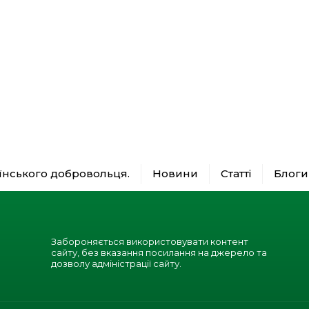
аїнського добровольця.
Новини
Статті
Блоги
Забороняється використовувати контент
сайту, без вказання посилання на джерело та
дозволу адміністрації сайту.