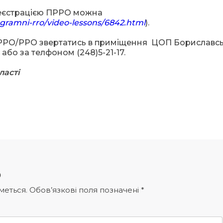
еєстрацією ПРРО можна
ogramni-rro/video-lessons/6842.html
).
 ПРРО/РРО звертатись в приміщення ЦОП Бориславсь
 або за телфоном (248)5-21-17.
ласті
р
меться.
Обов’язкові поля позначені
*