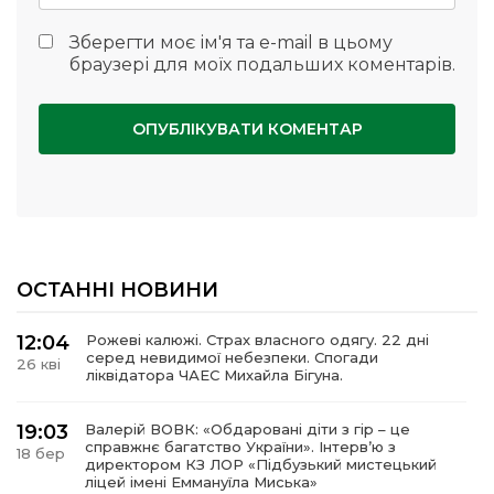
Зберегти моє ім'я та e-mail в цьому
браузері для моїх подальших коментарів.
ОСТАННІ НОВИНИ
12:04
Рожеві калюжі. Страх власного одягу. 22 дні
серед невидимої небезпеки. Спогади
26 кві
ліквідатора ЧАЕС Михайла Бігуна.
19:03
Валерій ВОВК: «Обдаровані діти з гір – це
справжнє багатство України». Інтервʼю з
18 бер
директором КЗ ЛОР «Підбузький мистецький
ліцей імені Еммануїла Миська»