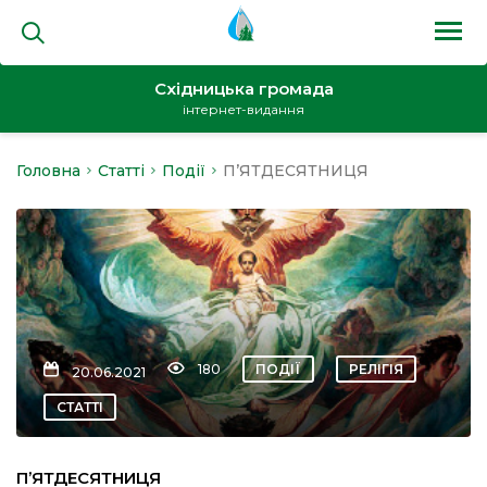
Східницька громада
інтернет-видання
Головна
Статті
Події
П’ЯТДЕСЯТНИЦЯ
на
и
180
ПОДІЇ
РЕЛІГІЯ
20.06.2021
кти
СТАТТІ
П’ЯТДЕСЯТНИЦЯ