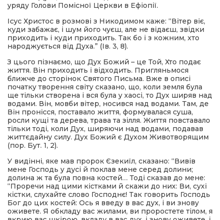
уряду Голови Помісної Церкви в Ефіопії.
Ісус Христос в розмові з Никодимом каже: “Вітер віє,
куди забажає, і шум його чуєш, але не відаєш, звідки
приходить і куди приходить. Так бо і з кожним, хто
народжується від Духа.” (Ів. 3, 8).
З цього пізнаємо, що Дух Божий – це Той, Хто подає
життя. Він приходить і відходить. Пригляньмося
ближче до сторінок Святого Письма. Вже в описі
початку творення світу сказано, що, коли земля була
ще тільки створена і вся була у хаосі, то Дух ширяв над
водами. Він, мовби вітер, носився над водами. Там, де
Він пронісся, поставало життя, формувалася суша,
росли кущі та дерева, трава та зілля. Життя повставало
тільки тоді, коли Дух, ширяючи над водами, подавав
життєдайну силу. Дух Божий є Духом Животворящим
(пор. Бут. 1, 2).
У видінні, яке мав пророк Єзекиїл, сказано: “Вивів
мене Господь у дусі й поклав мене серед долини;
долина ж та була повна костей… Тоді сказав до мене:
“Проречи над цими кістками й скажи до них: Ви, сухі
кістки, слухайте слово Господнє! Так говорить Господь
Бог до цих костей: Ось я введу в вас дух, і ви знову
оживете. Я обкладу вас жилами, ви проростете тілом, я
вкрию вас шкірою, вкладу в вас дух, і знову оживете, і