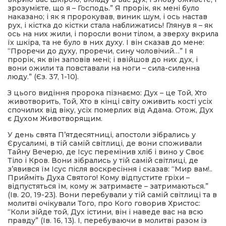
зрозумієте, що я – Господь.” Я прорік, як мені було
наказано; і як я пророкував, виник шум, і ось настав
рух, і кістка до кістки стала наближатись! Глянув я – як
ось на них жили, і поросли вони тілом, а зверху вкрила
їх шкіра, та не було в них духу. І він сказав до мене:
“Проречи до духу, проречи, сину чоловічий…” І я
прорік, як він заповів мені; і ввійшов до них дух, і
вони ожили та повставали на ноги – сила-силенна
люду.” (Єз. 37, 1-10).
З цього видіння пророка пізнаємо: Дух – це Той, Хто
животворить, Той, Хто в кінці світу оживить кості усіх
спочилих від віку, усіх померлих від Адама. Отож, Дух
є Духом Животворящим.
У день свята П’ятдесятниці, апостоли зібрались у
Єрусалимі, в тій самій світлиці, де вони споживали
Тайну Вечерю, де Ісус перемінив хліб і вино у Своє
Тіло і Кров. Вони зібрались у тій самій світлиці, де
з’явився їм Ісус після воскресіння і сказав: “Мир вам!..
Прийміть Духа Святого! Кому відпустите гріхи –
відпустяться їм, кому ж затримаєте – затримаються.”
(Ів. 20, 19-23). Вони перебували у тій самій світлиці та в
молитві очікували Того, про Кого говорив Христос:
“Коли зійде той, Дух істини, він і наведе вас на всю
правду” (Ів. 16, 13). І, перебуваючи в молитві разом із