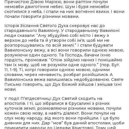
Пречистою Дівою Марією, вони раптом почули
немовби двиготіння небес. Шум і буря немовби
скотилися з неба, і спали на них вогненні язики. І вони
почали говорити різними мовами.
Історія Зіслання Святого Духа скеровує нас до
стародавнього Вавилону. У стародавньому Вавилоні
люди сказали: “Ану збудуймо собі місто і вежу з
верхом до неба та й утворім собі ім’я, щоб ми не
розпорошувались по всій землі.” І стали будувати
Вавилонську вежу, а всі вони говорили однією мовою,
розуміючи один одного. Та Господь, бачачи їхню
гордість, промовив: “Отож зійдімо наниз і помішаймо
там їх мову, щоб не розуміли одне одного.” (пор. Бут.
11, 1-9). Ті, котрі говорили однією мовою, одними
словами, через ненависть, розбрат розійшлися. А
Вавилонська вежа залишилась недобудованою. Святе
Письмо говорить, що Дух Божий зійшов і змішав їхні
мови.
У події П’ятдесятниці Дух Святий сходить на
апостолів. І ті, що зібралися в Єрусалимі з різних
куточків землі, розмовляючи різними мовами, почули
кожен свою мову, а навіть діалект. Вони почули на
слух мову народу, від якого вони прийшли. І це було
дивним для них. Дар “мов” був даний апостолам, щоби
прихилити народи до Церкви Христової. Тому цей