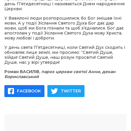
день П’ятидесятниці і називається Днем народження
Церкви.
У Вавилоні люди розпорошилися, бо Бог змішав їхні
мови, А у події Зіслання Святого Духа Бог дає дар
мови, щоб ми Бога пізнали та щоб з’єдналися. Бог дає
апостолам у події Зіслання Святого Духа мову Христа,
мову любові і доброти.
У день свята П’ятдесятниці, коли Святий Дух сходить і
обновляє лице землі, ми просимо: “Святий Душе,
зійди! Святий Душе, наш розум просвіти! Святий
Душе, нас у вірі утверди!
Роман ВАСИЛІВ,
парох церкви святої Анни,
декан
Бориславський
FACEBOOK
TWITTER