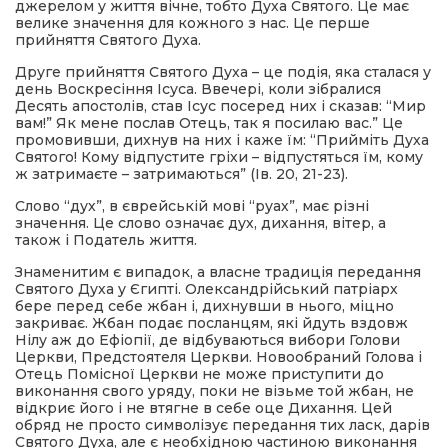
джерелом у життя вічне, тобто Духа Святого. Це має
велике значення для кожного з нас. Це перше
прийняття Святого Духа.
Друге прийняття Святого Духа – це подія, яка сталася у
день Воскресіння Ісуса. Ввечері, коли зібралися
Десять апостолів, став Ісус посеред них і сказав: “Мир
вам!” Як мене послав Отець, так я посилаю вас.” Це
промовивши, дихнув на них і каже їм: “Прийміть Духа
Святого! Кому відпустите гріхи – відпустяться їм, кому
ж затримаєте – затримаються” (Ів. 20, 21-23).
Слово “дух”, в єврейській мові “руах”, має різні
значення. Це слово означає дух, дихання, вітер, а
також і Податель життя.
Знаменитим є випадок, а власне традиція передання
Святого Духа у Єгипті. Олександрійський патріарх
бере перед себе жбан і, дихнувши в нього, міцно
закриває. Жбан подає посланцям, які йдуть вздовж
Нілу аж до Ефіопії, де відбуваються вибори Голови
Церкви, Предстоятеля Церкви. Новообраний Голова і
Отець Помісної Церкви не може приступити до
виконання свого уряду, поки не візьме той жбан, не
відкриє його і не втягне в себе оце Дихання. Цей
обряд не просто символізує передання тих ласк, дарів
Святого Духа, але є необхідною частиною виконання