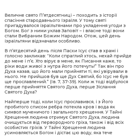
имати
Величне свято П’ятдесятниці – походить з історії
спасіння стародавнього Ізраїля. У тому святі
пригадувалося ізраїльтянами про укладення угоди з
Богом. Бог з ними уклав Заповіт – і власне тоді вони
стали Вибраним Божим Народом. Отож, цей день
ізраїльтяни відзначали особливо.
В п’ятдесятий день після Пасхи Ісус став в храмі і
голосно закликав: “Коли спраглий хтось, нехай прийде
до мене і п’є. Хто вірує в мене, як Писання каже, то
ріки води живої з нутра його потечуть!” Так він про
Духа казав, що його мали прийняти ті, які увірували в
нього. Не прийшов був ще Дух Святий, бо Ісус не був
ще прославлений.” (Ів. 7, 37-39). Коли ж тоді відбулося
перше прийняття Святого Духа, перше Зіслання
Святого Духа?
Найперше тоді, коли Ісус прославився, і з Його
пробитого списом ребра потекла кров і вода як
символ мученичого і загального хрещення. У Тайні
Хрещення людина отримує Святого Духа, людина
очищується від первородного гріха, також і від всіх
особистих гріхів. У Тайні Хрещення людина
усиновляється Богом і дістає цю воду, яка тече