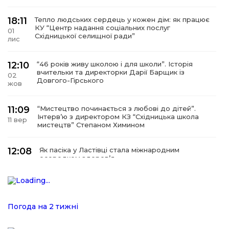
18:11
Тепло людських сердець у кожен дім: як працює
КУ “Центр надання соціальних послуг
01
Східницької селищної ради”
лис
12:10
“46 років живу школою і для школи”. Історія
вчительки та директорки Дарії Барщик із
02
Довгого-Гірського
жов
11:09
“Мистецтво починається з любові до дітей”.
Інтерв’ю з директором КЗ “Східницька школа
11 вер
мистецтв” Степаном Химином
12:08
Як пасіка у Ластівці стала міжнародним
осередком здоров’я
08
сер
12:07
У Східниці відкрили нову оздоровчу екостежку
“Респект — Гаївка”
15 лип
Погода на 2 тижні