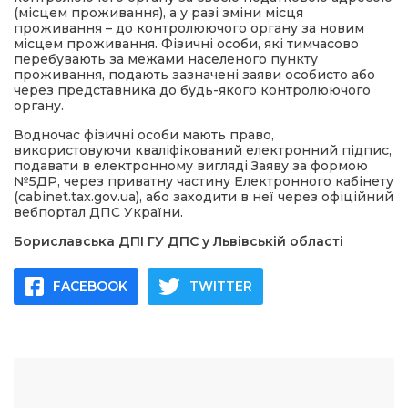
(місцем проживання), а у разі зміни місця
проживання – до контролюючого органу за новим
місцем проживання. Фізичні особи, які тимчасово
перебувають за межами населеного пункту
проживання, подають зазначені заяви особисто або
через представника до будь-якого контролюючого
органу.
Водночас фізичні особи мають право,
використовуючи кваліфікований електронний підпис,
подавати в електронному вигляді Заяву за формою
№5ДР, через приватну частину Електронного кабінету
(cabinet.tax.gov.ua), або заходити в неї через офіційний
вебпортал ДПС України.
Бориславська ДПІ ГУ ДПС у Львівській області
FACEBOOK
TWITTER