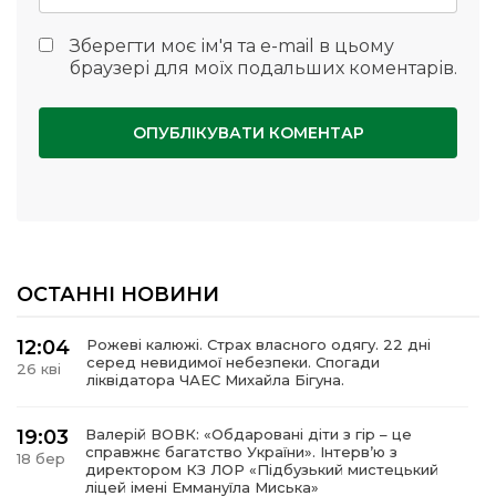
Зберегти моє ім'я та e-mail в цьому
браузері для моїх подальших коментарів.
ОСТАННІ НОВИНИ
12:04
Рожеві калюжі. Страх власного одягу. 22 дні
серед невидимої небезпеки. Спогади
26 кві
ліквідатора ЧАЕС Михайла Бігуна.
19:03
Валерій ВОВК: «Обдаровані діти з гір – це
справжнє багатство України». Інтервʼю з
18 бер
директором КЗ ЛОР «Підбузький мистецький
ліцей імені Еммануїла Миська»