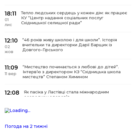
18:11
Тепло людських сердець у кожен дім: як працює
КУ “Центр надання соціальних послуг
01
Східницької селищної ради”
лис
12:10
“46 років живу школою і для школи”. Історія
вчительки та директорки Дарії Барщик із
02
Довгого-Гірського
жов
11:09
“Мистецтво починається з любові до дітей”.
Інтерв’ю з директором КЗ “Східницька школа
11 вер
мистецтв” Степаном Химином
12:08
Як пасіка у Ластівці стала міжнародним
осередком здоров’я
08
сер
12:07
У Східниці відкрили нову оздоровчу екостежку
“Респект — Гаївка”
15 лип
Погода на 2 тижні