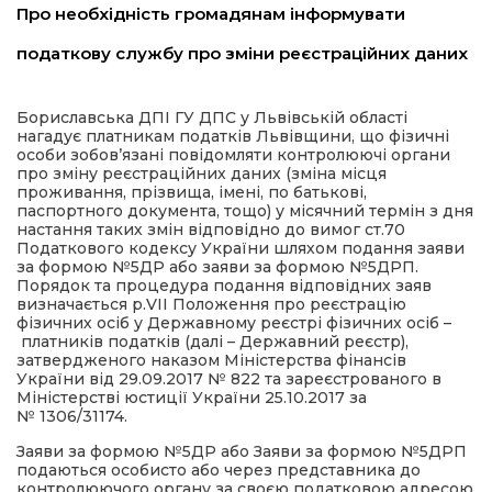
Про необхідність громадянам інформувати
имати
податкову службу про зміни реєстраційних даних
Бориславська ДПІ ГУ ДПС у Львівській області
нагадує платникам податків Львівщини, що фізичні
особи зобов’язані повідомляти контролюючі органи
про зміну реєстраційних даних (зміна місця
проживання, прізвища, імені, по батькові,
паспортного документа, тощо) у місячний термін з дня
настання таких змін відповідно до вимог ст.70
Податкового кодексу України шляхом подання заяви
за формою №5ДР або заяви за формою №5ДРП.
Порядок та процедура подання відповідних заяв
визначається р.VII Положення про реєстрацію
фізичних осіб у Державному реєстрі фізичних осіб –
платників податків (далі – Державний реєстр),
затвердженого наказом Міністерства фінансів
України від 29.09.2017 № 822 та зареєстрованого в
Міністерстві юстиції України 25.10.2017 за
№ 1306/31174.
Заяви за формою №5ДР або Заяви за формою №5ДРП
подаються особисто або через представника до
контролюючого органу за своєю податковою адресою