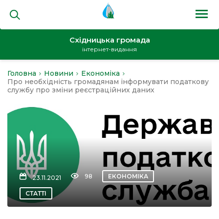
Східницька громада
інтернет-видання
Головна
Новини
Економіка
на
Про необхідність громадянам інформувати податкову
службу про зміни реєстраційних даних
и
98
ЕКОНОМІКА
23.11.2021
кти
СТАТТІ