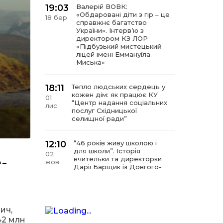
19:03
Валерій ВОВК:
«Обдаровані діти з гір – це
18 бер
справжнє багатство
України». Інтервʼю з
директором КЗ ЛОР
«Підбузький мистецький
ліцей імені Еммануїла
Миська»
18:11
Тепло людських сердець у
кожен дім: як працює КУ
01
“Центр надання соціальних
лис
послуг Східницької
селищної ради”
12:10
“46 років живу школою і
для школи”. Історія
02
-
вчительки та директорки
жов
Дарії Барщик із Довгого-
Гірського
11:09
“Мистецтво починається з
любові до дітей”. Інтерв’ю
ич,
11 вер
з директором КЗ
42 млн