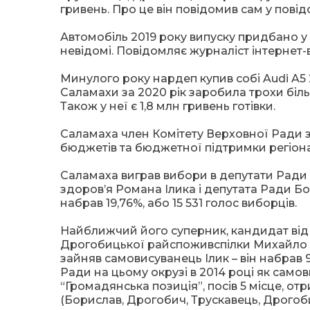
гривень. Про це він повідомив сам у повід
Автомобіль 2019 року випуску придбано у 
невідомі. Повідомляє журналіст інтерне
Минулого року нардеп купив собі Audi A5
Саламахи за 2020 рік заробила трохи біль
Також у неї є 1,8 млн гривень готівки.
Саламаха член Комітету Верховної Ради з
бюджетів та бюджетної підтримки регіона
Саламаха виграв вибори в депутати Ради 
здоров’я Романа Ілика і депутата Ради 
набрав 19,76%, або 15 531 голос виборців.
Найближчий його суперник, кандидат від п
Дрогобицької райспоживспілки Михайло За
зайняв самовисуванець Ілик – він набрав 9
Ради на цьому окрузі в 2014 році як самов
“Громадянська позиція”, посів 5 місце, от
(Борислав, Дрогобич, Трускавець, Дрогоби