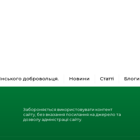
аїнського добровольця.
Новини
Статті
Блоги
Забороняється використовувати контент
сайту, без вказання посилання на джерело та
дозволу адміністрації сайту.