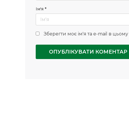
Ім'я
*
Зберегти моє ім'я та e-mail в цьом