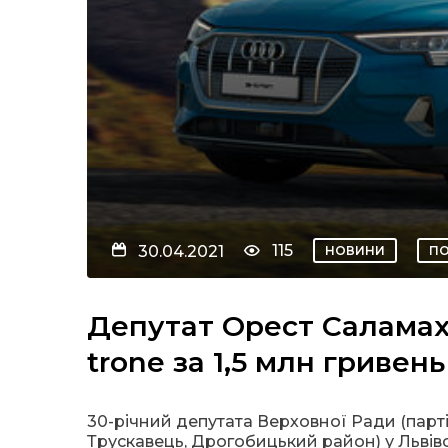
115
30.04.2021
НОВИНИ
ПО
Депутат Орест Саламах
trone за 1,5 млн гривень
30-річний депутата Верховної Ради (партія
Трускавець, Дрогобицький район) у Львівсь