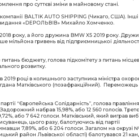
омлення про суттєві зміни в майновому стані.
компанії BALTIK AUTO SHIPPING (Чикаго, США). Інші
т-видання «DEPOЛЬВІВ» Михайло Хомченко.
 2018 року, а його дружина BMW X5 2019 року. Друж
ше мільйона гривень від підприємницької діяльності
 питань бюджету, голова підкомітету з питань місце
льного розвитку.
в 2019 році в колишнього заступника міністра охоро
Богдана Матківського (позафракційний). Переможець
артії “Європейська Солідарність”, голова правлінн
дорожний набрав 15,98%, або 12 560 голосів. Третє
,72%, або 7 642 голоси. Матківський, який виграв ви
исуванець, цього разу, балотуючись від партії
римавши 7,89%, або 6 204 голоси. Загалом на окрузі №
цький район Львівської області) балотувався 21 кан