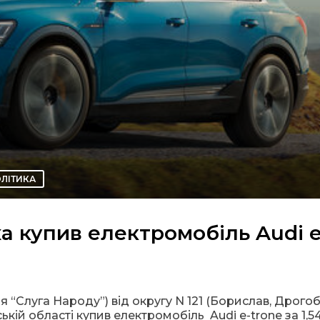
ЛІТИКА
а купив електромобіль Audi e
 “Слуга Народу”) від округу N 121 (Борислав, Дрогоб
кій області купив електромобіль Audi e-trone за 1,5