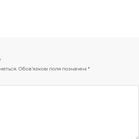
р
меться.
Обов’язкові поля позначені
*