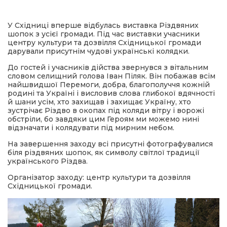
имати
У Східниці вперше відбулась виставка Різдвяних
шопок з усієї громади. Під час виставки учасники
центру культури та дозвілля Східницької громади
дарували присутнім чудові українські колядки.
До гостей і учасників дійства звернувся з вітальним
словом селищний голова Іван Піляк. Він побажав всім
найшвидшої Перемоги, добра, благополуччя кожній
родині та Україні і висловив слова глибокої вдячності
й шани усім, хто захищав і захищає Україну, хто
зустрічає Різдво в окопах під коляди вітру і ворожі
обстріли, бо завдяки цим Героям ми можемо нині
відзначати і колядувати під мирним небом.
На завершення заходу всі присутні фотографувалися
біля різдвяних шопок, як символу світлої традиції
українського Різдва.
Організатор заходу: центр культури та дозвілля
Східницької громади.