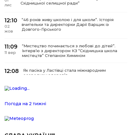
Східницької селищної ради”
лис
12:10
“46 років живу школою і для школи”. Історія
вчительки та директорки Дарії Барщик із
02
Довгого-Гірського
жов
11:09
“Мистецтво починається з любові до дітей”.
Інтерв’ю з директором КЗ “Східницька школа
11 вер
мистецтв” Степаном Химином
12:08
Як пасіка у Ластівці стала міжнародним
осередком здоров’я
08
сер
12:07
У Східниці відкрили нову оздоровчу екостежку
“Респект — Гаївка”
15 лип
Погода на 2 тижні
17:07
Віра, що не згасає. Історія сили духу,
наполегливості та великого серця директорки
05 лип
Підбузького геріатричного пансіонату — Віри
Баброцяк