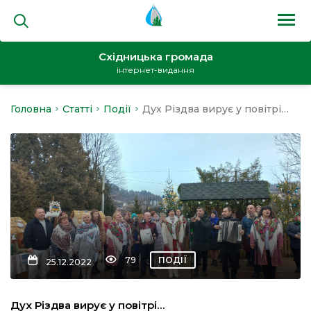
Східницька громада
інтернет-видання
Головна
Статті
Події
Дух Різдва вирує у повітрі…
на
и
кти
79
ПОДІЇ
25.12.2022
Дух Різдва вирує у повітрі…