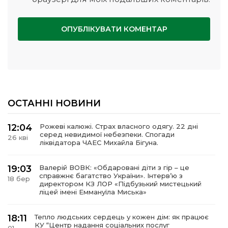
ОСТАННІ НОВИНИ
12:04
Рожеві калюжі. Страх власного одягу. 22 дні
серед невидимої небезпеки. Спогади
26 кві
ліквідатора ЧАЕС Михайла Бігуна.
19:03
Валерій ВОВК: «Обдаровані діти з гір – це
справжнє багатство України». Інтервʼю з
18 бер
директором КЗ ЛОР «Підбузький мистецький
ліцей імені Еммануїла Миська»
18:11
Тепло людських сердець у кожен дім: як працює
КУ “Центр надання соціальних послуг
01