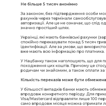
Не більше 5 тисяч анонімно
За законом, без підтвердження особи мож
рахунків через термінали самообслуговува
авторизації. Але це не означає, що слід о
значно простіший шлях.
Українці, які мають банківські рахунки (за
спокійно переказувати понад 5 тисяч грив
ідентифікації. Але за умови, що використо
вже мають всю інформацію про платника.
У Нацбанку також наголошують, що для пл
походження цих коштів. Причому це стосує
родичам чи знайомим, а також оплати за т
Кількість переказів може бути обмежен
У більшості випадків банки мають обмежен
впродовж конкретного періоду. Для прик
Visa/Mastercard відправляти лише 100 перек
само впродовж місяця можна отримати лише