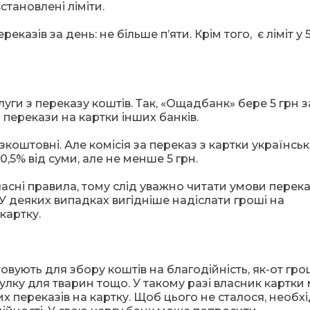
становлені ліміти.
азів за день: не більше п’яти. Крім того, є ліміт у 
уги з переказу коштів. Так, «Ощадбанк» бере 5 грн з
а перекази на картки інших банків.
оштовні. Але комісія за переказ з картки українсь
,5% від суми, але не менше 5 грн.
сні правила, тому слід уважно читати умови переказ
. У деяких випадках вигідніше надіслати гроші на
картку.
овують для збору коштів на благодійність, як-от гро
тулку для тварин тощо. У такому разі власник картки
 переказів на картку. Щоб цього не сталося, необх