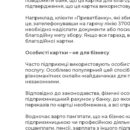
повідомити банк, що ця картка для благо
підтвердження, що ця картка використову
Наприклад, клієнти «Приватбанку», які з
це, зателефонувавши на гарячу лінію 370
необхідно надіслати документи або посил
благодійну мету збору. Якщо все гаразд,
благодійної картки.
Особисті картки – не для бізнесу
Часто підприємці використовують особист
послугу. Особливо популярний цей спосіб
різноманітних онлайн-майданчиках для про
незаконними.
Відповідно до законодавства, фізичні ос
підприємницький рахунок у банку, до якого
переказів по картці необмежена, а всі отр
Водночас варто пам’ятати, що на бізнес-к
підприємницькою чи професійною діяльніст
соцвиплати, пенсії, зарплата з іншого під