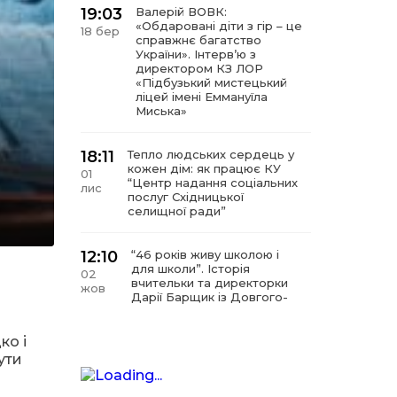
19:03
Валерій ВОВК:
«Обдаровані діти з гір – це
18 бер
справжнє багатство
України». Інтервʼю з
директором КЗ ЛОР
«Підбузький мистецький
ліцей імені Еммануїла
Миська»
18:11
Тепло людських сердець у
кожен дім: як працює КУ
01
“Центр надання соціальних
лис
послуг Східницької
селищної ради”
12:10
“46 років живу школою і
для школи”. Історія
02
вчительки та директорки
жов
Дарії Барщик із Довгого-
Гірського
ко і
11:09
“Мистецтво починається з
ути
любові до дітей”. Інтерв’ю
11 вер
з директором КЗ