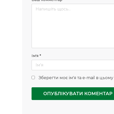
Ім'я
*
Зберегти моє ім'я та e-mail в цьом