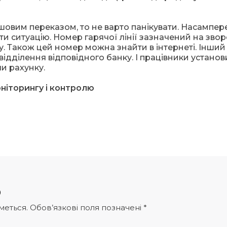
шовим переказом, то не варто панікувати. Насампер
ти ситуацію. Номер гарячої лінії зазначений на звор
у. Також цей номер можна знайти в інтернеті. Інший
відділення відповідного банку. І працівники установ
и рахунку.
ніторингу і контролю
р
меться.
Обов’язкові поля позначені
*