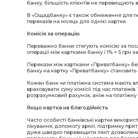
банку, більшість клієнтів не перевищують в
В «Ощадбанку» є також обмеження для перек
переказів на місяць для однієї картки.
Комісія за операцію
Переважно банки стягують комісію за посл
операції між картками банку і 1% + 5 грн з
Перекази між картками «Приватбанку» безк
банку на картку «Приватбанку» становить 0
Кожен банк чи платіжна система мають вла
враховувати суму комісії під час платежів
розрахунковий рахунок, аніж на платіжну 
Якщо картка на благодійність
Часто особисті банківські картки використ
лікування, допомогу армії, підтримку при
дуже швидко перевищити ліміт дозволених