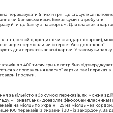
на переказувати 5 тисяч грн. Це стосується поповн
ння чи банківські каси. Більші суми потребують
дразу йти до банку з паспортом. Для власників карто
рплатні, пенсійні, кредитні чи стандартні картки), мо
ень через термінали чи інтернет без додаткової
вують для переказів власні картки. У такому випадку
атежів до 400 тисяч грн не потрібно підтверджуват
ться як поповнення власної картки, так і переказів
овари і послуги.
а
ня за кількістю або сумою переказів, які можна зді
ладу, «Приватбанк» дозволяє фізособам-власникам 
азів на місяць по Україні і 25 на місяць – за кордон.
 100 переказів із України і 30 – із закордону. За 