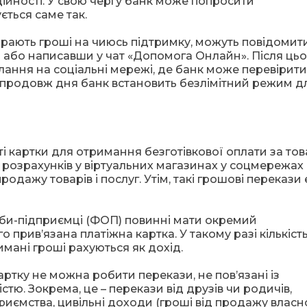
дійності. У свою чергу банк може попросити
ється саме так.
бирають гроші на чиюсь підтримку, можуть повідомит
0 або написавши у чат «Допомога Онлайн». Після цьо
ання на соціальні мережі, де банк може перевірити
 впродовж дня банк встановить безлімітний режим д
і картки для отримання безготівкової оплати за тов
 розрахунків у віртуальних магазинах у соцмережах
дажу товарів і послуг. Утім, такі грошові перекази 
оби-підприємці (ФОП) повинні мати окремий
 прив’язана платіжна картка. У такому разі кількіст
имані гроші рахуються як дохід.
артку не можна робити перекази, не пов’язані із
ю. Зокрема, це – перекази від друзів чи родичів,
приємства, цивільні доходи (гроші від продажу власн