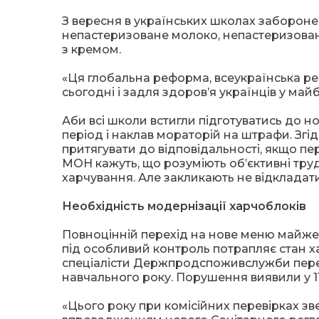
З вересня в українських школах забороне
непастеризоване молоко, непастеризовані
з кремом.
«Ця глобальна реформа, всеукраїнська реф
сьогодні і задля здоров’я українців у май
Аби всі школи встигли підготуватись до н
період і наклав мораторій на штрафи. Згід
притягувати до відповідальності, якщо п
МОН кажуть, що розуміють об’єктивні труд
харчування. Але закликають не відкладат
Необхідність модернізації харчоблоків
Повноцінній перехід на нове меню майже
під особливий контроль потрапляє стан ха
спеціалісти Держпродспоживслужби перев
навчального року. Порушення виявили у 11
«Цього року при комісійних перевірках зве