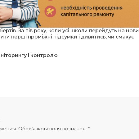
ртів. За пів року, коли усі школи перейдуть на нов
ти перші проміжні підсумки і дивитись, чи смакує
ніторингу і контролю
р
меться.
Обов’язкові поля позначені
*