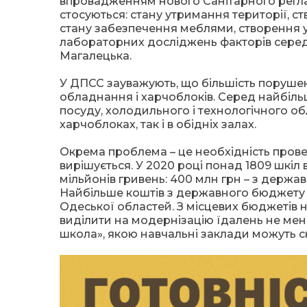
впровадженням нового Санітарного реглам
стосуються: стану утримання території, с
стану забезпечення меблями, створення у
лабораторних досліджень факторів сере
Магалецька.
У ДПСС зауважують, що більшість порушень
обладнання і харчоблоків. Серед найбіль
посуду, холодильного і технологічного об
харчоблоках, так і в обідніх залах.
Окрема проблема – це необхідність прове
вирішується. У 2020 році понад 1809 шкіл
мільйонів гривень: 400 млн грн – з держа
Найбільше коштів з державного бюджету 
Одеської областей. З місцевих бюджетів н
виділити на модернізацію їдалень не мен
школа», якою навчальні заклади можуть с