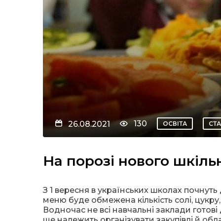
130
26.08.2021
ОСВІТА
СТА
На порозі нового шкіль
З 1 вересня в українських школах почнуть
меню буде обмежена кількість солі, цукру
Водночас не всі навчальні заклади готов
ще належить організувати закупівлі й об