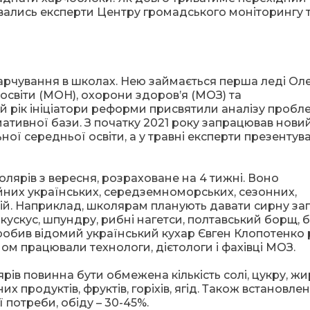
авались експерти Центру громадського моніторингу 
харчування в школах. Нею займається перша леді Ол
 освіти (МОН), охорони здоров’я (МОЗ) та
рік ініціатори реформи присвятили аналізу пробл
тивної бази. З початку 2021 року запрацював нови
ної середньої освіти, а у травні експерти презентув
лярів з вересня, розраховане на 4 тижні. Воно
ійних українських, середземноморських, сезонних,
ій. Наприклад, школярам планують давати сирну зап
 кускус, шпундру, рибні нагетси, полтавський борщ, 
робив відомий український кухар Євген Клопотенко
ом працювали технологи, дієтологи і фахівці МОЗ.
ів повинна бути обмежена кількість солі, цукру, жир
их продуктів, фруктів, горіхів, ягід. Також встановле
ї потреби, обіду – 30-45%.