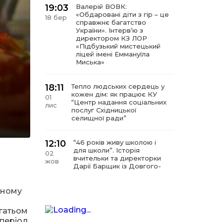
19:03
Валерій ВОВК:
«Обдаровані діти з гір – це
18 бер
справжнє багатство
України». Інтервʼю з
директором КЗ ЛОР
«Підбузький мистецький
ліцей імені Еммануїла
Миська»
18:11
Тепло людських сердець у
кожен дім: як працює КУ
01
“Центр надання соціальних
лис
послуг Східницької
селищної ради”
12:10
“46 років живу школою і
для школи”. Історія
02
вчительки та директорки
жов
Дарії Барщик із Довгого-
Гірського
ьному
11:09
“Мистецтво починається з
любові до дітей”. Інтерв’ю
11 вер
агатьом
з директором КЗ
 період