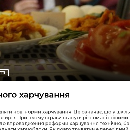
ТТІ
ного харчування
 діяти нові норми харчування. Це означає, що у шкіл
, жирів. При цьому страви стануть різноманітнішими.
і до впровадження реформи харчування технічно, б
ладнати харчоблоки. Як довго триватиме перехідний