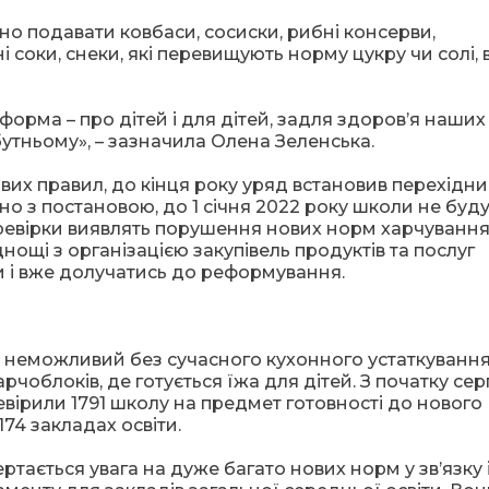
но подавати ковбаси, сосиски, рибні консерви,
 соки, снеки, які перевищують норму цукру чи солі,
орма – про дітей і для дітей, задля здоров’я наших
бутньому», – зазначила Олена Зеленська.
ових правил, до кінця року уряд встановив перехідн
но з постановою, до 1 січня 2022 року школи не буд
еревірки виявлять порушення нових норм харчування
нощі з організацією закупівель продуктів та послуг
и і вже долучатись до реформування.
 неможливий без сучасного кухонного устаткування
рчоблоків, де готується їжа для дітей. З початку се
ірили 1791 школу на предмет готовності до нового
74 закладах освіти.
ртається увага на дуже багато нових норм у зв’язку 