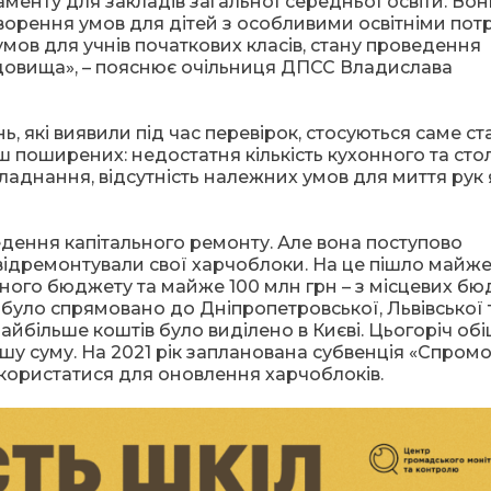
енту для закладів загальної середньої освіти. Вон
творення умов для дітей з особливими освітніми пот
мов для учнів початкових класів, стану проведення
довища», – пояснює очільниця ДПСС Владислава
, які виявили під час перевірок, стосуються саме ст
ш поширених: недостатня кількість кухонного та сто
ладнання, відсутність належних умов для миття рук 
дення капітального ремонту. Але вона поступово
 відремонтували свої харчоблоки. На це пішло майж
вного бюджету та майже 100 млн грн – з місцевих бю
було спрямовано до Дніпропетровської, Львівської 
айбільше коштів було виділено в Києві. Цьогоріч об
шу суму. На 2021 рік запланована субвенція «Спром
користатися для оновлення харчоблоків.