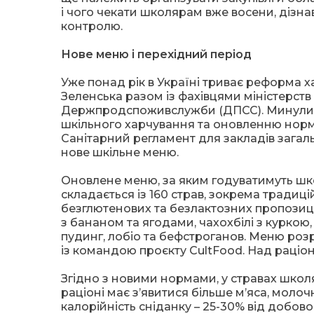
і чого чекати школярам вже восени, дізн
контролю.
Нове меню і перехідний період
Уже понад рік в Україні триває реформа 
Зеленська разом із фахівцями міністерств
Держпродспоживслужби (ДПСС). Минулий 
шкільного харчування та оновленню норма
Санітарний регламент для закладів загаль
нове шкільне меню.
Оновлене меню, за яким годуватимуть шко
складається із 160 страв, зокрема традиц
безглютенових та безлактозних пропозиц
з бананом та ягодами, чахохбілі з куркою,
пудинг, лобіо та бефстроганов. Меню роз
із командою проєкту CultFood. Над раціон
Згідно з новими нормами, у стравах школяр
раціоні має з’явитися більше м’яса, молочн
калорійність сніданку – 25-30% від добово