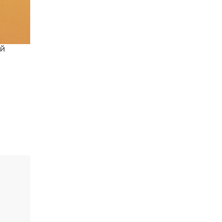
двері до церкви не лише
04 кві
для дітей, а й для батьків.
Інтерв’ю з директоркою
Підбузької недільної
школи Марією Альмес
ий
12:04
Розважальний майстер-
клас для дітей
01 кві
13:03
Мобільна паліативна
медична допомога:
31 бер
доступність та підтримка
важкохворих пацієнтів
вдома
12:03
Допомога для Сумщини:
підтримка в умовах
29
постійних обстрілів
бер
12:03
211-та річниця з Дня
народження величного
10 бер
Кобзаря