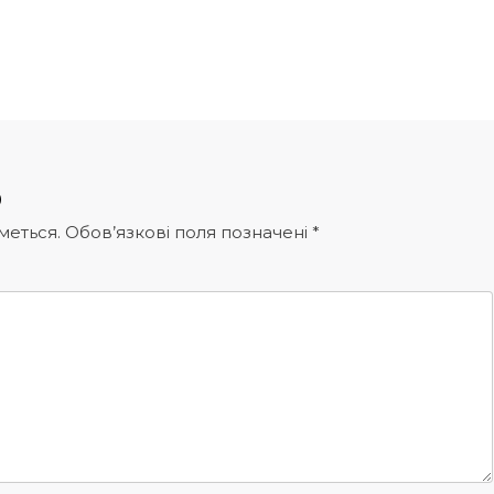
р
меться.
Обов’язкові поля позначені
*