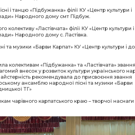
і і танцю «Підбужанка» філії КУ «Центр культури і
омади» Народного дому смт Підбуж.
колективу «Ластівчата» філії КУ «Центр культури і
мади» Народного дому с. Ластівка.
 та музики «Барви Карпат» КУ «Центр культури і до
ила колективам «Підбужанка» та «Ластівчата» званн
агомий внесок у розвиток культури українського на
 майстерність рекомендувала до присвоєння звання
ському ансамблю народної пісні та музики «Барви
дницької ТГ»
кам чарівного карпатського краю – творчої наснаги