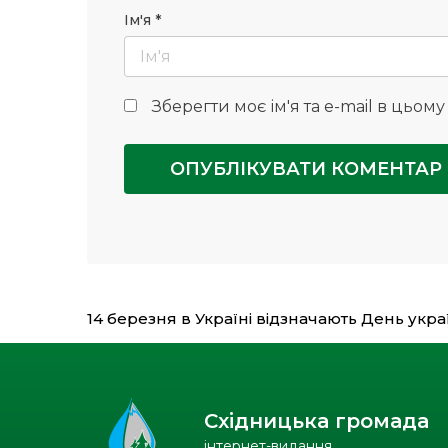
Ім'я
*
Зберегти моє ім'я та e-mail в цьом
14 березня в Україні відзначають День укр
Східницька громада
інтернет-видання