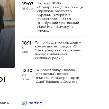
19:03
Валерій ВОВК:
«Обдаровані діти з гір – це
18 бер
справжнє багатство
України». Інтервʼю з
директором КЗ ЛОР
«Підбузький мистецький
ліцей імені Еммануїла
Миська»
18:11
Тепло людських сердець у
кожен дім: як працює КУ
01
“Центр надання соціальних
лис
послуг Східницької
селищної ради”
12:10
“46 років живу школою і
для школи”. Історія
02
ОЇ
вчительки та директорки
жов
Дарії Барщик із Довгого-
Гірського
11:09
“Мистецтво починається з
любові до дітей”. Інтерв’ю
ських
11 вер
з директором КЗ