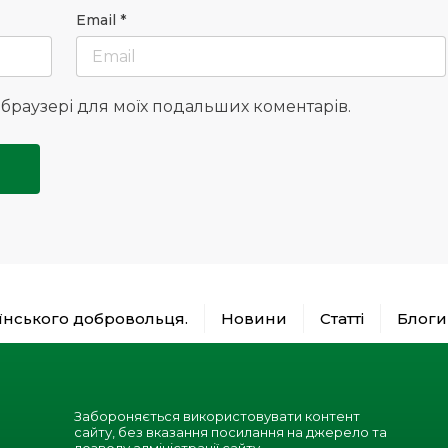
Email
*
у браузері для моїх подальших коментарів.
аїнського добровольця.
Новини
Статті
Блоги
Забороняється використовувати контент
сайту, без вказання посилання на джерело та