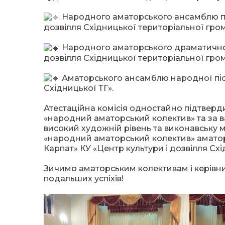
Народного аматорського ансамблю пісн
дозвілля Східницької територіальної гр
Народного аматорського драматичного 
дозвілля Східницької територіальної гро
Аматорського ансамблю народної пісні
Східницької ТГ».
Атестаційна комісія одностайно підтверд
«народний аматорський колектив» та за в
високий художній рівень та виконавську
«народний аматорський колектив» аматор
Карпат» КУ «Центр культури і дозвілля Схі
Зичимо аматорським колективам і керівни
подальших успіхів!