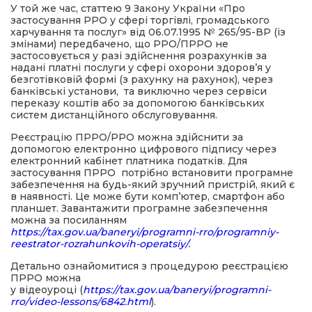
У той же час, статтею 9 Закону України «Про
застосування РРО у сфері торгівлі, громадського
харчування та послуг» від 06.07.1995 № 265/95-ВР (із
змінами) передбачено, що РРО/ПРРО не
застосовується у разі здійснення розрахунків за
надані платні послуги у сфері охорони здоров’я у
безготівковій формі (з рахунку на рахунок), через
банківські установи, та виключно через сервіси
переказу коштів або за допомогою банківських
систем дистанційного обслуговування.
Реєстрацію ПРРО/РРО можна здійснити за
допомогою електронно цифрового підпису через
електронний кабінет платника податків. Для
застосування ПРРО потрібно встановити програмне
забезпечення на будь-який зручний пристрій, який є
в наявності. Це може бути комп’ютер, смартфон або
планшет. Завантажити програмне забезпечення
можна за посиланням
https://tax.gov.ua/baneryi/programni-rro/programniy-
reestrator-rozrahunkovih-operatsiy/
.
Детально ознайомитися з процедурою реєстрацією
ПРРО можна
у відеоуроці (
https://tax.gov.ua/baneryi/programni-
rro/video-lessons/6842.html
).