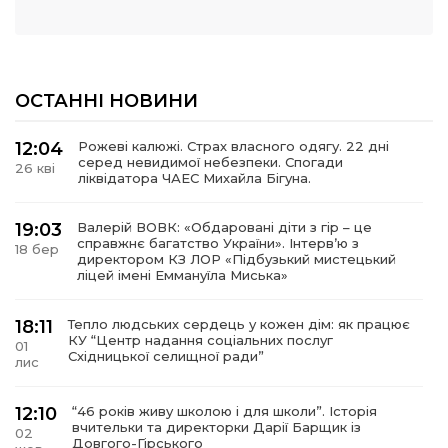
ОСТАННІ НОВИНИ
12:04
Рожеві калюжі. Страх власного одягу. 22 дні
серед невидимої небезпеки. Спогади
26 кві
ліквідатора ЧАЕС Михайла Бігуна.
19:03
Валерій ВОВК: «Обдаровані діти з гір – це
справжнє багатство України». Інтервʼю з
18 бер
директором КЗ ЛОР «Підбузький мистецький
ліцей імені Еммануїла Миська»
18:11
Тепло людських сердець у кожен дім: як працює
КУ “Центр надання соціальних послуг
01
Східницької селищної ради”
лис
12:10
“46 років живу школою і для школи”. Історія
вчительки та директорки Дарії Барщик із
02
Довгого-Гірського