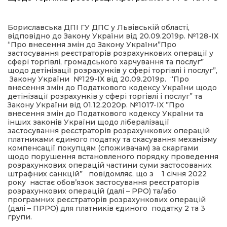
имати
Бориславська ДПІ ГУ ДПС у Львівській області,
відповідно до Закону України від 20.09.2019р. №128-ІХ
“Про внесення змін до Закону України”Про
застосування реєстраторів розрахункових операції у
сфері торгівлі, громадського харчування та послуг”
щодо детінізації розрахунків у сфері торгівлі і послуг”,
Закону України №129-ІХ від 20.09.2019р. “Про
внесення змін до Податкового кодексу України щодо
детінізації розрахунків у сфері торгівлі і послуг” та
Закону України від 01.12.2020р. №1017-IX ”Про
внесення змін до Податкового кодексу України та
інших законів України щодо лібералізації
застосування реєстраторів розрахункових операцій
платниками єдиного податку та скасування механізму
компенсації покупцям (споживачам) за скаргами
щодо порушення встановленого порядку проведення
розрахункових операцій частини суми застосованих
штрафних санкцій” повідомляє, що з 1 січня 2022
року настає обов’язок застосування реєстраторів
розрахункових операцій (далі – РРО) та/або
програмних реєстраторів розрахункових операцій
(далі – ПРРО) для платників єдиного податку 2 та 3
групи.