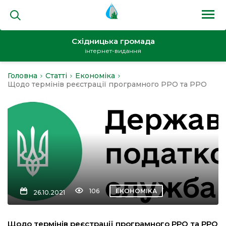
Східницька громада
інтернет-видання
Головна
Статті
Економіка
на
Щодо термінів реєстрації програмного РРО та РРО
и
кти
106
ЕКОНОМІКА
26.10.2021
Щодо термінів реєстрації програмного РРО та РРО