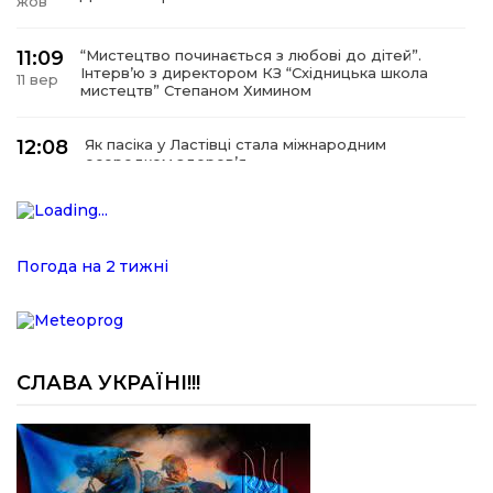
жов
11:09
“Мистецтво починається з любові до дітей”.
Інтерв’ю з директором КЗ “Східницька школа
11 вер
мистецтв” Степаном Химином
12:08
Як пасіка у Ластівці стала міжнародним
осередком здоров’я
08
сер
12:07
У Східниці відкрили нову оздоровчу екостежку
“Респект — Гаївка”
15 лип
Погода на 2 тижні
17:07
Віра, що не згасає. Історія сили духу,
наполегливості та великого серця директорки
05 лип
Підбузького геріатричного пансіонату — Віри
Баброцяк
СЛАВА УКРАЇНІ!!!
20:06
Нескорена сила зі Східниці. Анна Іроденко –
абсолютна чемпіонка Європи з армреслінгу
24 чер