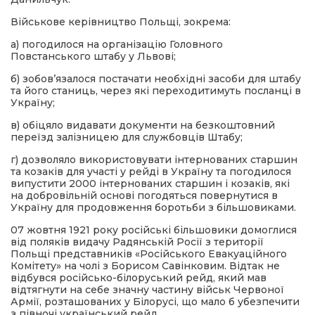
Військове керівництво Польщі, зокрема:
а) погодилося на організацію Головного
Повстанського штабу у Львові;
б) зобов’язалося постачати необхідні засоби для штабу
та його станиць, через які переходитимуть посланці в
Україну;
в) обіцяло видавати документи на безкоштовний
переїзд залізницею для службовців Штабу;
г) дозволяло використовувати інтернованих старшин
та козаків для участі у рейді в Україну та погодилося
випустити 2000 інтернованих старшин і козаків, які
на добровільній основі погодяться повернутися в
Україну для продовження боротьби з більшовиками.
07 жовтня 1921 року російські більшовики домоглися
від поляків видачу Радянській Росії з території
Польщі представників «Російського Евакуаційного
Комітету» на чолі з Борисом Савінковим. Відтак не
відбувся російсько-білоруський рейд, який мав
відтягнути на себе значну частину військ Червоної
Армії, розташованих у Білорусі, що мало б убезпечити
з півночі український рейд.