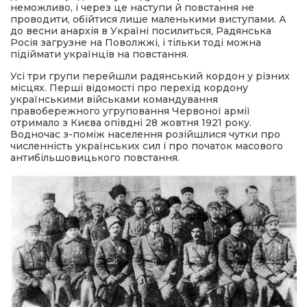
неможливо, і через це наступи й повстання не
проводити, обійтися лише маленькими виступами. А
до весни анархія в Україні посилиться, Радянська
Росія загрузне на Поволжжі, і тільки тоді можна
підіймати українців на повстання.
Усі три групи перейшли радянський кордон у різних
місцях. Перші відомості про перехід кордону
українськими військами командування
правобережного угруповання Червоної армії
отримало з Києва опівдні 28 жовтня 1921 року.
Водночас з-поміж населення розійшлися чутки про
численність українських сил і про початок масового
антибільшовицького повстання.