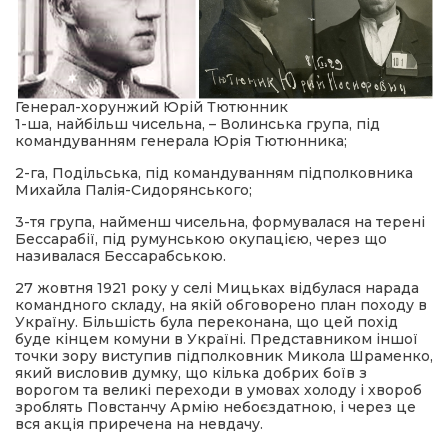
Генерал-хорунжий Юрій Тютюнник
1-ша, найбільш чисельна, – Волинська група, під
командуванням генерала Юрія Тютюнника;
2-га, Подільська, під командуванням підполковника
Михайла Палія-Сидорянського;
3-тя група, найменш чисельна, формувалася на терені
Бессарабії, під румунською окупацією, через що
називалася Бессарабською.
27 жовтня 1921 року у селі Мицьках відбулася нарада
командного складу, на якій обговорено план походу в
Україну. Більшість була переконана, що цей похід
буде кінцем комуни в Україні. Представником іншої
точки зору виступив підполковник Микола Шраменко,
який висловив думку, що кілька добрих боїв з
ворогом та великі переходи в умовах холоду і хвороб
зроблять Повстанчу Армію небоєздатною, і через це
вся акція приречена на невдачу.