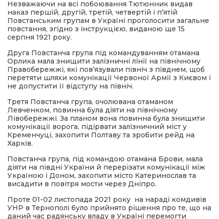
Незважаючи на всі побоювання Тютюнник видав
наказ першій, другій, третій, четвертій і п’ятій
Повстанським групам в Україні проголосити загальне
повстання, згідно з інструкцією, виданою ще 15
серпня 1921 року.
Друга Повстанча група під командуванням отамана
Орлика мала знищити залізничні лінії на північному
Правобережжі, які пов’язували північ з півднем, щоб
перетяти шляхи комунікації Червоної Армії з Києвом і
не допустити її відступу на північ.
Третя Повстанча група, очолювана отаманом
Левченком, повинна була діяти на північному
Лівобережжі. За планом вона повинна була знищити
комунікації ворога, підірвати залізничний міст у
Кременчуці, захопити Полтаву та зробити рейд на
Харків.
Повстанча група, під командою отамана Брови, мала
діяти на півдні України й перерізати комунікації між
Україною і Доном, захопити місто Катеринослав та
висадити в повітря мости через Дніпро.
Проте 01-02 листопада 2021 року на нараді комдивів
УНР в Тернополі було прийнято рішення про те, що на
даний час радянську владу в Україні перемогти