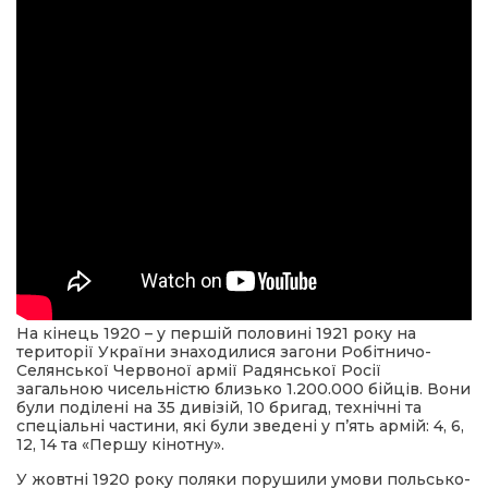
На кінець 1920 – у першій половині 1921 року на
території України знаходилися загони Робітничо-
Селянської Червоної армії Радянської Росії
загальною чисельністю близько 1.200.000 бійців. Вони
були поділені на 35 дивізій, 10 бригад, технічні та
спеціальні частини, які були зведені у п’ять армій: 4, 6,
12, 14 та «Першу кінотну».
У жовтні 1920 року поляки порушили умови польсько-