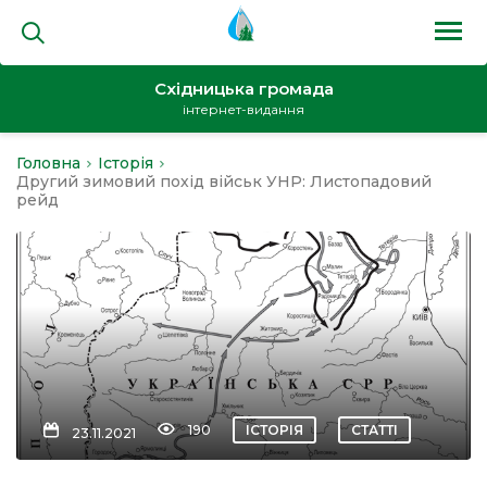
Східницька громада
інтернет-видання
Головна
Історія
на
Другий зимовий похід військ УНР: Листопадовий
рейд
и
кти
190
ІСТОРІЯ
СТАТТІ
23.11.2021