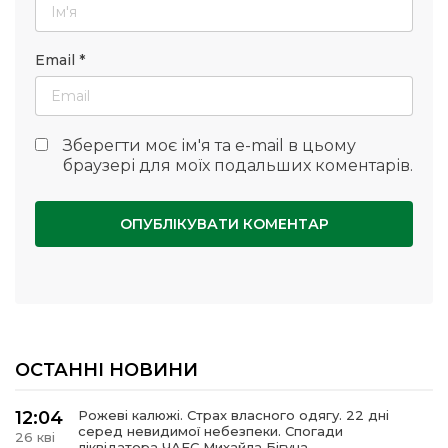
Email
*
Зберегти моє ім'я та e-mail в цьому
браузері для моїх подальших коментарів.
ОСТАННІ НОВИНИ
12:04
Рожеві калюжі. Страх власного одягу. 22 дні
серед невидимої небезпеки. Спогади
26 кві
ліквідатора ЧАЕС Михайла Бігуна.