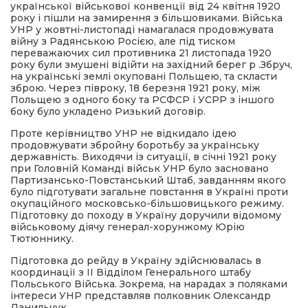
української військової конвенції від 24 квітня 1920
року і пішли на замирення з більшовиками. Війська
УНР у жовтні-листопаді намагалася продовжувата
війну з Радянською Росією, але під тиском
переважаючих сил противника 21 листопада 1920
року були змушені відійти на західний берег р .Збруч,
на українські землі окуповані Польщею, та скласти
зброю. Через півроку, 18 березня 1921 року, між
Польщею з одного боку та РСФСР і УСРР з іншого
боку було укладено Ризький договір.
Проте керівництво УНР не відкидало ідею
продовжувати збройну боротьбу за українську
державність. Виходячи із ситуації, в січні 1921 року
при Головній Команді військ УНР було засновано
Партизансько-Повстанський Штаб, завданням якого
було підготувати загальне повстання в Україні проти
окупаційного московсько-більшовицького режиму.
Підготовку до походу в Україну доручили відомому
військовому діячу генерал-хорунжому Юрію
Тютюннику.
Підготовка до рейду в Україну здійснювалась в
координації з ІІ Відділом Генерального штабу
Польського Війська. Зокрема, на нарадах з поляками
інтереси УНР представляв полковник Олександр
Данильчук.