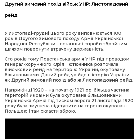
Другий зимовий похід військ УНР: Листопадовий
имати
рейд
У листопаді-грудні цього року виповнюється 100
років Другого Зимового походу Армії Української
Народної Республіки – останньої спроби збройним
шляхом повернути втрачену державність.
Сто років тому Повстанська армія УНР під проводом
генерал-хорунжого
Юрія Тютюнника
розпочала
військовий рейд на територію України, окуповану
більшовиками. Даний рейд увійде в історію України
як
Другий зимовий похід або ж Листопадовий рейд
.
Наприкінці 1920 – на початку 1921 рр. більша частина
територій України була окупована більшовиками.
Українська Армія під тиском ворога 21 листопада 1920
року була змушена відступити на терени окуповані
Польщею і там скласти зброю.