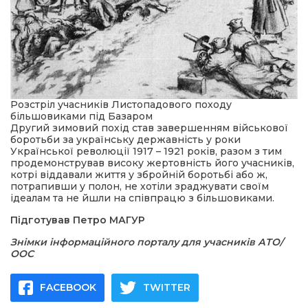
Розстріл учасників Листопадового походу
більшовиками під Базаром
Другий зимовий похід став завершенням військової
боротьби за українську державність у роки
Української революції 1917 – 1921 років, разом з тим
продемонстрував високу жертовність його учасників,
котрі віддавали життя у збройній боротьбі або ж,
потрапивши у полон, не хотіли зраджувати своїм
ідеалам та не йшли на співпрацю з більшовиками.
Підготував Петро МАГУР
Знімки інформаційного порталу для учасників АТО/
ООС
FACEBOOK
TWITTER