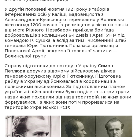
У другій половині жовтня 1921 року з таборів
інтернованих осіб у Каліші, Вадовицях та з
Александрова-Куявського перевезено у Волинські
ліси понад 1200 вояків. Їх розміщено у лісах на північ
від міста Рівного. Незабаром приїхала бриґада
добровольців з колишньої 6-ї дивізії Армії УНР під
командою Р. Сушка, а вслід за тим і численний штаб
генерала Юрія Тютюнника. Почалася організація
Повстанчої Армії, зокрема її головної частини —
Волинської групи.
Справу підготовки до походу в Україну
Симон
Петлюра
доручив відомому військовому діячеві,
генерал-хорунжому
Юрію Тютюннику
. Підготовка
рейду в Україну здійснювалася в координації з
польськими військовими. За підготовленим планом
українські військові сили було поділено на три групи,
назви яких походили від назв територій, на яких вони
формувалися, і з яких вони потім проривалися на
територію Української РСР: