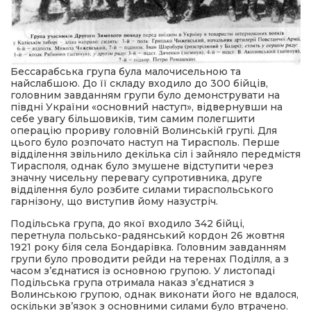
Бессарабська група була малочисельною та
найслабшою. До її складу входило до 300 бійців,
головним завданням групи було демонструвати на
півдні України «основний наступ», відвернувши на
себе увагу більшовиків, тим самим полегшити
операцію прориву головній Волинській групі. Для
цього було розпочато наступ на Тирасполь. Перше
відділення звільнило декілька сіл і зайняло передмістя
Тирасполя, однак було змушене відступити через
значну чисельну перевагу супротивника, друге
відділення було розбите силами тираспольського
гарнізону, що виступив йому назустріч.
Подільська група, до якої входило 342 бійці,
перетнула польсько-радянський кордон 26 жовтня
1921 року біля села Бондарівка. Головним завданням
групи було проводити рейди на теренах Поділля, а з
часом з’єднатися із основною групою. У листопаді
Подільська група отримала наказ з’єднатися з
Волинською групою, однак виконати його не вдалося,
оскільки зв’язок з основними силами було втрачено.