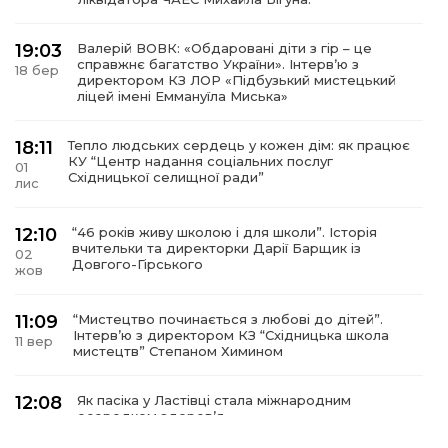
19:03
Валерій ВОВК: «Обдаровані діти з гір – це
справжнє багатство України». Інтервʼю з
18 бер
директором КЗ ЛОР «Підбузький мистецький
ліцей імені Еммануїла Миська»
18:11
Тепло людських сердець у кожен дім: як працює
КУ “Центр надання соціальних послуг
01
Східницької селищної ради”
лис
12:10
“46 років живу школою і для школи”. Історія
вчительки та директорки Дарії Барщик із
02
Довгого-Гірського
жов
11:09
“Мистецтво починається з любові до дітей”.
Інтерв’ю з директором КЗ “Східницька школа
11 вер
мистецтв” Степаном Химином
12:08
Як пасіка у Ластівці стала міжнародним
осередком здоров’я
08
сер