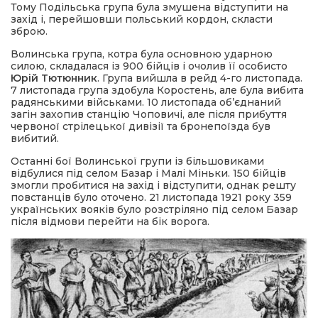
Тому Подільська група була змушена відступити на
захід і, перейшовши польський кордон, скласти
зброю.
Волинська група, котра була основною ударною
силою, складалася із 900 бійців і очолив її особисто
Юрій Тютюнник
. Група вийшла в рейд 4-го листопада.
7 листопада група здобула Коростень, але була вибита
радянськими військами. 10 листопада об’єднаний
загін захопив станцію Чоповичі, але після прибуття
червоної стрілецької дивізії та бронепоїзда був
вибитий.
Останні бої Волинської групи із більшовиками
відбулися під селом Базар і Малі Міньки. 150 бійців
змогли пробитися на захід і відступити, однак решту
повстанців було оточено. 21 листопада 1921 року 359
українських вояків було розстріляно під селом Базар
після відмови перейти на бік ворога.