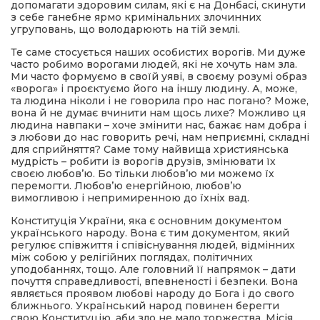
допомагати здоровим силам, які є на Донбасі, скинути
з себе ганебне ярмо кримінальних злочинних
угруповань, що володарюють на тій землі.
Те саме стосується наших особистих ворогів. Ми дуже
часто робимо ворогами людей, які не хочуть нам зла.
Ми часто формуємо в своїй уяві, в своєму розумі образ
«ворога» і проєктуємо його на іншу людину. А, може,
та людина ніколи і не говорила про нас погано? Може,
вона й не думає вчинити нам щось лихе? Можливо ця
людина навпаки – хоче змінити нас, бажає нам добра і
з любови до нас говорить речі, нам неприємні, складні
для сприйняття? Саме тому найвища християнська
мудрість – робити із ворогів друзів, змінювати їх
своєю любов’ю. Бо тільки любов’ю ми можемо їх
перемогти. Любов’ю енергійною, любов’ю
вимогливою і непримиренною до їхніх вад.
Конституція України, яка є основним документом
українського народу. Вона є тим документом, який
регулює співжиття і співіснування людей, відмінних
між собою у релігійних поглядах, політичних
уподобаннях, тощо. Але головний її напрямок – дати
почуття справедливості, впевненості і безпеки. Вона
являється проявом любові народу до Бога і до свого
ближнього. Український народ повинен берегти
свою Конституцію, аби зло не мало торжества. Місія