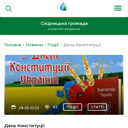
Східницька громада
інтернет-видання
Головна
Новини
Події
День Конституції
на
и
кти
83
ПОДІЇ
СТАТТІ
28.06.2022
День Конституції