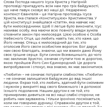
Слова Господа нашого Ісуса Христа у Нагірній
проповіді пригадують всім нам про гріх байдужості,
що наче павук сковує всі наші дії. Недаремно
контекст Євангелія – це Нагірна проповідь Ісуса
Христа, яка сталася «Конституцією» Християнства. У
цій конституції знайшлася «стаття», яка навчає нас
бути милосердними. Щоб її легше було виконати, Ісус
називає особу, яка маючи всю повноту влади зуміла
сповнити закон про милосердя. Цією особою є Особа
Небесного Отця, що любить навіть тих, хто каже, що
Його немає. Отець є милосердний до тих, хто
оголосив Його своїм особистим ворогом. Бог дарує
нам свою благодать, знаючи, що ми взамін дамо Йому
своє грішне серце. Бути сином Всевишнього, до чого
нас закликає Христос, означає ступати тою ж дорогою,
якою пройшов Його Син Єдинородний. Це дорога
випробування і спокус, яка знаємо, як має закінчитися.
«Любити» – не означає потурати слабкостям. «Любити»
– не означає залишатися байдужим до вад іншої
людини. Якраз той, хто любить, здатний бути сміливим
і мужнім у викритті вад свого ближнього і в допомозі
їхнього подолання. Нашим другом є не той, хто
примирливо дивиться на всі наші слабкі сторони, не
робить нам зауважень і тільки іронічно посміхається,
коли ми говоримо дурниці. Справжнім другом є той,