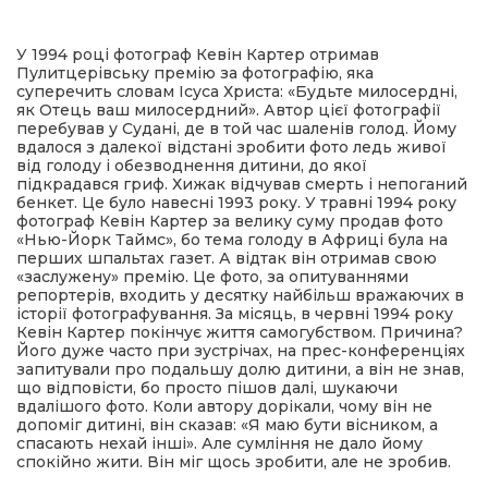
имати
У 1994 році фотограф Кевін Картер отримав
Пулитцерівську премію за фотографію, яка
суперечить словам Ісуса Христа: «Будьте милосердні,
як Отець ваш милосердний». Автор цієї фотографії
перебував у Судані, де в той час шаленів голод. Йому
вдалося з далекої відстані зробити фото ледь живої
від голоду і обезводнення дитини, до якої
підкрадався гриф. Хижак відчував смерть і непоганий
бенкет. Це було навесні 1993 року. У травні 1994 року
фотограф Кевін Картер за велику суму продав фото
«Нью-Йорк Таймс», бо тема голоду в Африці була на
перших шпальтах газет. А відтак він отримав свою
«заслужену» премію. Це фото, за опитуваннями
репортерів, входить у десятку найбільш вражаючих в
історії фотографування. За місяць, в червні 1994 року
Кевін Картер покінчує життя самогубством. Причина?
Його дуже часто при зустрічах, на прес-конференціях
запитували про подальшу долю дитини, а він не знав,
що відповісти, бо просто пішов далі, шукаючи
вдалішого фото. Коли автору дорікали, чому він не
допоміг дитині, він сказав: «Я маю бути вісником, а
спасають нехай інші». Але сумління не дало йому
спокійно жити. Він міг щось зробити, але не зробив.