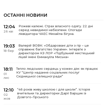
ОСТАННІ НОВИНИ
12:04
Рожеві калюжі. Страх власного одягу. 22 дні
серед невидимої небезпеки. Спогади
26 кві
ліквідатора ЧАЕС Михайла Бігуна.
19:03
Валерій ВОВК: «Обдаровані діти з гір – це
справжнє багатство України». Інтервʼю з
18 бер
директором КЗ ЛОР «Підбузький мистецький
ліцей імені Еммануїла Миська»
18:11
Тепло людських сердець у кожен дім: як працює
КУ “Центр надання соціальних послуг
01
Східницької селищної ради”
лис
12:10
“46 років живу школою і для школи”. Історія
вчительки та директорки Дарії Барщик із
02
Довгого-Гірського
жов