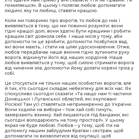
хто здатен нам прямо у вічі сказати: «Ти не правий. Ти
помиляєшся». В цьому і полягає любов: допомагати
людині, яку ти любиш, ставати кращою.
Коли ми говоримо про ворогів, то любов до них і
виявляється в тому, що ми повинні розуміти: вони
гідні кращої долі, вони здатні бути кращими і робити
кращим світ довкола себе. І наша місія у тому, аби
допомогти їм це зробити, допомогти позбутися вад,
які вони мають, і стати на шлях удосконалення. Отже,
любов передбачає наше вміння гідно зупинити руку
ворога, відкинути його від наших кордонів. Наша
любов виявляється у тому, щоб силою стримати ворога
від чинення зла, допомогти йому долати корені гріха у
собі.
Це стосується не тільки наших особистих ворогів, але
й тих, хто сьогодні складає небезпеку для всіх нас. Як
спокусливо сьогодні сказати: «Та нащо нам ті частини
Донецької і Луганської областей, які окуповані
Росією! Там усі ставляться непримиренно до України.
Вони ходили на вибори – тож хай собі гинуть,
замерзають взимку. Хай лишаються під бандами, які
сьогодні володарюють на тому просторі!». У цьому
якраз не буде любові. Любов – у тому, щоб іти на
допомогу нашим заблудлим братам і сестрам, щоб
допомагати їм визволитися від окупації, щоб