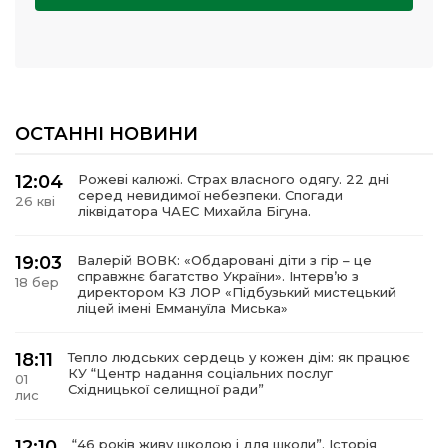
ОСТАННІ НОВИНИ
12:04
Рожеві калюжі. Страх власного одягу. 22 дні
серед невидимої небезпеки. Спогади
26 кві
ліквідатора ЧАЕС Михайла Бігуна.
19:03
Валерій ВОВК: «Обдаровані діти з гір – це
справжнє багатство України». Інтервʼю з
18 бер
директором КЗ ЛОР «Підбузький мистецький
ліцей імені Еммануїла Миська»
18:11
Тепло людських сердець у кожен дім: як працює
КУ “Центр надання соціальних послуг
01
Східницької селищної ради”
лис
12:10
“46 років живу школою і для школи”. Історія