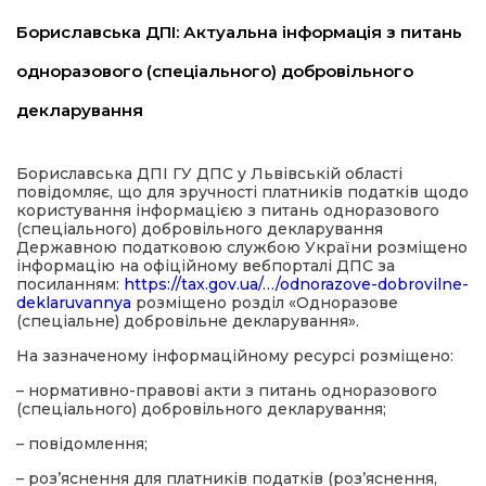
Бориславська ДПІ: Актуальна інформація з питань
имати
одноразового (спеціального) добровільного
декларування
Бориславська ДПІ ГУ ДПС у Львівській області
повідомляє, що для зручності платників податків щодо
користування інформацією з питань одноразового
(спеціального) добровільного декларування
Державною податковою службою України розміщено
інформацію на офіційному вебпорталі ДПС за
посиланням:
https://tax.gov.ua/…/odnorazove-dobrovilne-
deklaruvannya
розміщено розділ «Одноразове
(спеціальне) добровільне декларування».
На зазначеному інформаційному ресурсі розміщено:
– нормативно-правові акти з питань одноразового
(спеціального) добровільного декларування;
– повідомлення;
– роз’яснення для платників податків (роз’яснення,