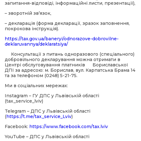
запитання-відповіді, інформаційні листи, презентації),
– зворотній зв’язок,
– декларація (форма декларації, зразок заповнення,
покрокова інструкція).
https://tax.gov.ua/baneryi/odnorazove-dobrovilne-
deklaruvannya/deklaratsiya/
Консультації з питань одноразового (спеціального)
добровільного декларування можна отримати в
Центрі обслуговування платників Бориславської
ДПІ за адресою: м. Борислав, вул. Карпатська Брама 14
та за телефоном (0248) 5-21-75.
Ми в соціальних мережах:
Instagram – ГУ ДПС у Львівській області
(tax_service_lviv)
Telegram – ДПС у Львівській області
(
https://t.me/tax_service_Lviv
)
Facebook:
https://www.facebook.com/tax.lviv
YouTube – ДПС у Львівській області