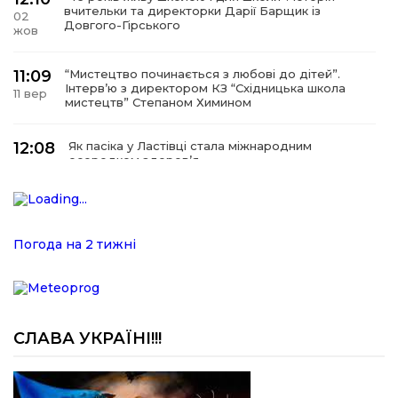
вчительки та директорки Дарії Барщик із
02
Довгого-Гірського
жов
11:09
“Мистецтво починається з любові до дітей”.
Інтерв’ю з директором КЗ “Східницька школа
11 вер
мистецтв” Степаном Химином
12:08
Як пасіка у Ластівці стала міжнародним
осередком здоров’я
08
сер
12:07
У Східниці відкрили нову оздоровчу екостежку
“Респект — Гаївка”
15 лип
Погода на 2 тижні
17:07
Віра, що не згасає. Історія сили духу,
наполегливості та великого серця директорки
05 лип
Підбузького геріатричного пансіонату — Віри
Баброцяк
СЛАВА УКРАЇНІ!!!
20:06
Нескорена сила зі Східниці. Анна Іроденко –
абсолютна чемпіонка Європи з армреслінгу
24 чер