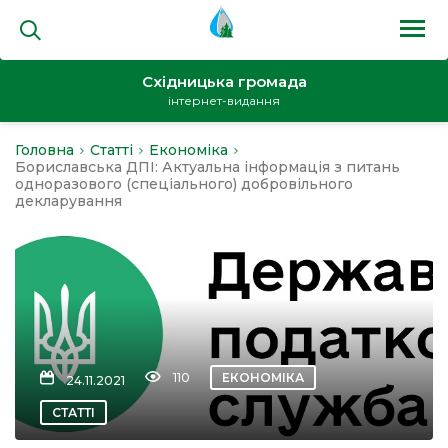
Східницька громада
інтернет-видання
Головна
Статті
Економіка
на
Бориславська ДПІ: Актуальна інформація з питань
одноразового (спеціального) добровільного
декларування
и
кти
110
ЕКОНОМІКА
24.11.2021
СТАТТІ