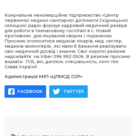
имати
Комунальне некомерційне підприємство «Центр
первинної медико-санітарної допомоги Східницької
селищної ради» формує кадровий медичний резерв
для роботи в тимчасовому госпіталі в с. Новий
Кропивник для лікування хворих і поранених.
Просимо зголоситися медиків: лікарів, мед. сестер,
медиків-волонтерів , які мали б бажання реалізувати
свої медичний досвід і знання. Свої короткі резюме
надсилайте на Viber 096 992 0506. В резюме просимо
вказати : ПІБ, вік, диплом, спеціальність, конт тел.
Слава Україні!
Адміністрація КНП «ЦПМСД ССР»
FACEBOOK
TWITTER