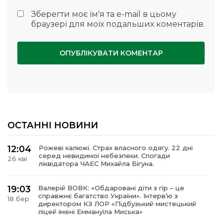
Зберегти моє ім'я та e-mail в цьому
браузері для моїх подальших коментарів.
ОСТАННІ НОВИНИ
12:04
Рожеві калюжі. Страх власного одягу. 22 дні
серед невидимої небезпеки. Спогади
26 кві
ліквідатора ЧАЕС Михайла Бігуна.
19:03
Валерій ВОВК: «Обдаровані діти з гір – це
справжнє багатство України». Інтервʼю з
18 бер
директором КЗ ЛОР «Підбузький мистецький
ліцей імені Еммануїла Миська»