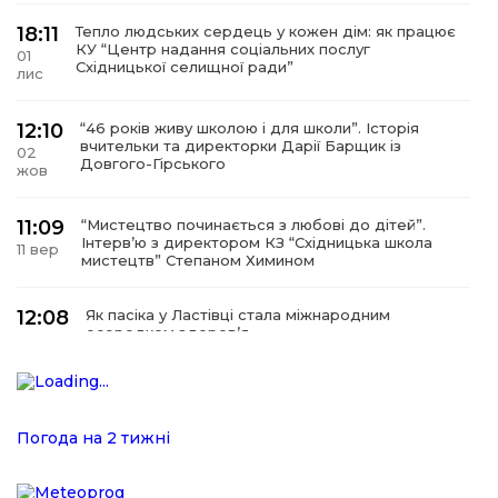
18:11
Тепло людських сердець у кожен дім: як працює
КУ “Центр надання соціальних послуг
01
Східницької селищної ради”
лис
12:10
“46 років живу школою і для школи”. Історія
вчительки та директорки Дарії Барщик із
02
Довгого-Гірського
жов
11:09
“Мистецтво починається з любові до дітей”.
Інтерв’ю з директором КЗ “Східницька школа
11 вер
мистецтв” Степаном Химином
12:08
Як пасіка у Ластівці стала міжнародним
осередком здоров’я
08
сер
12:07
У Східниці відкрили нову оздоровчу екостежку
“Респект — Гаївка”
15 лип
Погода на 2 тижні
17:07
Віра, що не згасає. Історія сили духу,