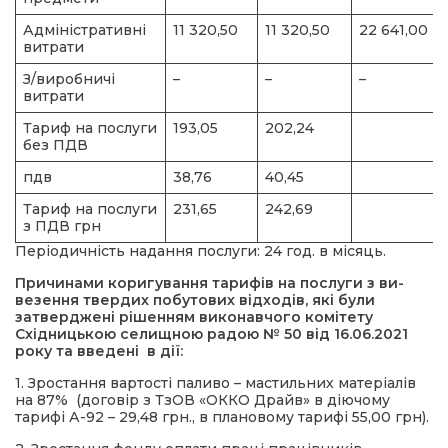
Адміністративні
11 320,50
11 320,50
22 641,00
витрати
З/виробничі
–
–
–
витрати
Тариф на послуги
193,05
202,24
без ПДВ
пдв
38,76
40,45
Тариф на послуги
231,65
242,69
з ПДВ грн
Періодичність надання послуги: 24 год. в місяць.
Причинами коригування тарифів на послуги з ви­
везення твердих побутових відходів, які були
затвер­джені рішенням виконавчого комітету
Східницькою селищною радою № 50 від 16.06.2021
року та введені в дії:
1. Зростання вартості паливо – мастильних матеріалів
на 87% (договір з ТзОВ «ОККО Драйв» в діючому
тарифі А-92 – 29,48 грн., в плановому тарифі 55,00 грн).