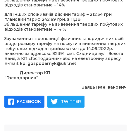
Збільшення тарифу на вивезення твердих побутових
відходів становитиме – 14%
для інших споживачів діючий тариф – 212,54 грн.,
плановий тариф 242,69 грн. з ПДВ.
Збільшення тарифу на вивезення твердих побутових
відходів становитиме – 14 %
Зауваження і пропозиції фізичних та юридичних осіб
щодо розміру тарифу на послуги з вивезення твердих
побутових відходів приймаються до 14.09.2022р.
включно за адресою: 82391, смт. Східниця вул. Золота
Баня, 3 КП «Господарник» або на електронну адресу:
Е-mail:
kp_gospodarnyk@ukr.net
Директор КП
“Господарник”
Заяць Іван Іванович
FACEBOOK
TWITTER