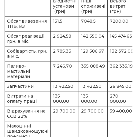
Бюджетні
Інші
Всього
установи
споживачі
витрат
(грн)
(грн)
(грн)
Обсяг вивезення
151,5
7048,5
7200,00
ТПВ, мЗ
Обсяг реалізації,
2 924,58
142 550,04
145 474,63
грн. в міс.
Собівартість, грн.
2 785,33
129 586,67
132 372,00
в міс.
Паливо-
7 246,70
355 088,49
362 335,19
мастильні
матеріали
Запчастини
13 422,50
13 422,50
26 845,00
Витрати на
135
135
270
оплату праці
000,00
000,00
000,00
Відрахування на
29 700,00
29 700,00
59 400,00
ЄСВ 22%
Малоцінні
швидкозношуючі
предмети