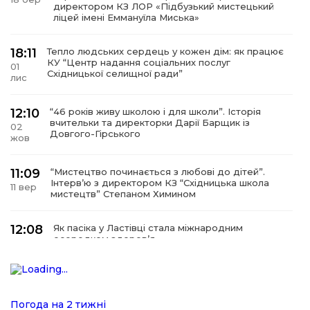
директором КЗ ЛОР «Підбузький мистецький
ліцей імені Еммануїла Миська»
18:11
Тепло людських сердець у кожен дім: як працює
КУ “Центр надання соціальних послуг
01
Східницької селищної ради”
лис
12:10
“46 років живу школою і для школи”. Історія
вчительки та директорки Дарії Барщик із
02
Довгого-Гірського
жов
11:09
“Мистецтво починається з любові до дітей”.
Інтерв’ю з директором КЗ “Східницька школа
11 вер
мистецтв” Степаном Химином
12:08
Як пасіка у Ластівці стала міжнародним
осередком здоров’я
08
сер
12:07
У Східниці відкрили нову оздоровчу екостежку
“Респект — Гаївка”
15 лип
Погода на 2 тижні