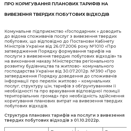
ПРО КОРИГУВАННЯ ПЛАНОВИХ ТАРИФІВ НА
имати
ВИВЕЗЕННЯ ТВЕРДИХ ПОБУТОВИХ ВІДХОДІВ
Комунальне підприємство «Господарник » доводить
до відома споживачів послуг з вивезення твердих
побутових, що відповідно до Постанови Кабінету
Міністрів України від 26.07.2006 року №1010 «Про
затвердження Порядку формування тарифів на
послуги з вивезення твердих побутових відходів» та
на виконання наказу Мі­ністерства регіонального
розвитку будівництва та житлово- комунального
господарства України від 30.07.2012р. №390 «Про
затвердження Порядку доведення до спожива­чів
інформації про перелік житлово – комунальних
послуг, структуру цін, тарифів з обґрунтуванням її
необхідності та про врахування відповідної позиції
територіальних громад» про необхідність здійснення
коригування планових витрат на вивезення твердих
побутових відходів.
Структура планових тарифів на послуги з вивезення
твердих побутових відходів з 01.
10
.20
22
р.