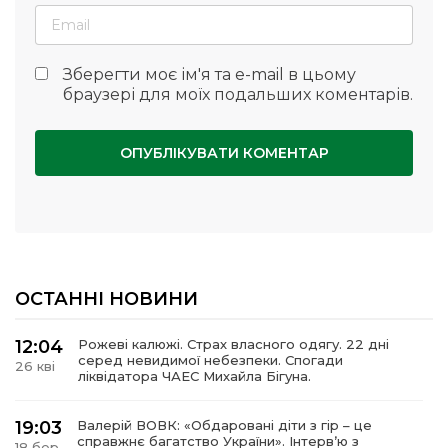
Зберегти моє ім'я та e-mail в цьому
браузері для моїх подальших коментарів.
ОСТАННІ НОВИНИ
12:04
Рожеві калюжі. Страх власного одягу. 22 дні
серед невидимої небезпеки. Спогади
26 кві
ліквідатора ЧАЕС Михайла Бігуна.
19:03
Валерій ВОВК: «Обдаровані діти з гір – це
справжнє багатство України». Інтервʼю з
18 бер