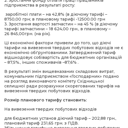
2. Зростання фонду оплати праці працівників
підприємства в результаті росту:
заробітної плати – на 42,8% (в діючому тарифі –
8750,00 грн; в плановому тарифі -12500.00 грн
3. Зростання вартості запчастин – на 45 % (в діючому
тарифі запчастини – 18 624,00 грн., в плановому –
26 845,00грн. (на рік).
Ці економічні фактори привели до того, що діючі
тарифи на вивезення твердих побутових відходів не є
економічно обґрунтованими. Затверджений тариф
відшкодовує собівартість для бюджетних організацій
– 87,5%., інших споживачів –87,6% .
В результаті змін вищевказаних складових витрат,
комунальним підприємством «Господарник» подано
на розгляд виконавчого комітету Східницької
селищної ради розрахунки скорегованих тарифів на
вивезення твердих побутових відходів.
Розмір планового тарифу становить:
На вивезення твердих побутових відходів
для бюджетних установ діючий тариф – 202,88 грн.,
плановий тариф 231,65 грн. з ПДВ.