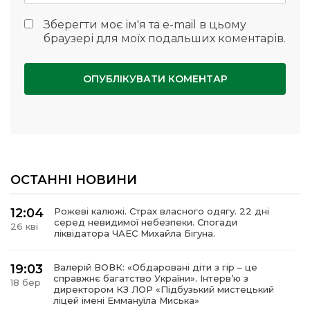
Зберегти моє ім'я та e-mail в цьому
браузері для моїх подальших коментарів.
ОСТАННІ НОВИНИ
12:04
Рожеві калюжі. Страх власного одягу. 22 дні
серед невидимої небезпеки. Спогади
26 кві
ліквідатора ЧАЕС Михайла Бігуна.
19:03
Валерій ВОВК: «Обдаровані діти з гір – це
справжнє багатство України». Інтервʼю з
18 бер
директором КЗ ЛОР «Підбузький мистецький
ліцей імені Еммануїла Миська»