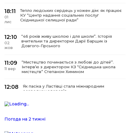
18:11
Тепло людських сердець у кожен дім: як працює
КУ “Центр надання соціальних послуг
01
Східницької селищної ради”
лис
12:10
“46 років живу школою і для школи”. Історія
вчительки та директорки Дарії Барщик із
02
Довгого-Гірського
жов
11:09
“Мистецтво починається з любові до дітей”.
Інтерв’ю з директором КЗ “Східницька школа
11 вер
мистецтв” Степаном Химином
12:08
Як пасіка у Ластівці стала міжнародним
осередком здоров’я
08
сер
12:07
У Східниці відкрили нову оздоровчу екостежку
“Респект — Гаївка”
15 лип
Погода на 2 тижні