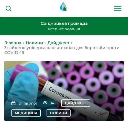
Східницька громада
інтернет-видання
Головна
Новини
Дайджест
на
Знайдено універсальне антитіло для боротьби проти
COVID-19
и
141
ДАЙДЖЕСТ
01.06.2021
кти
МЕДИЦИНА
НОВИНИ