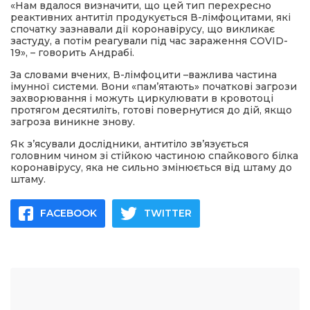
«Нам вдалося визначити, що цей тип перехресно
реактивних антитіл продукується В-лімфоцитами, які
спочатку зазнавали дії коронавірусу, що викликає
застуду, а потім реагували під час зараження COVID-
19», – говорить Андрабі.
За словами вчених, В-лімфоцити –важлива частина
імунної системи. Вони «пам’ятають» початкові загрози
захворювання і можуть циркулювати в кровотоці
протягом десятиліть, готові повернутися до дій, якщо
загроза виникне знову.
Як з’ясували дослідники, антитіло зв’язується
головним чином зі стійкою частиною спайкового білка
коронавірусу, яка не сильно змінюється від штаму до
штаму.
FACEBOOK
TWITTER