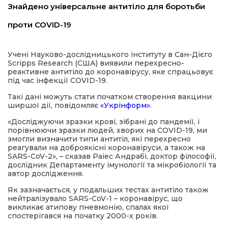
Знайдено універсальне антитіло для боротьби
имати
проти COVID-19
Учені Науково-дослідницького інституту в Сан-Дієго
Scripps Research (США) виявили перехресно-
реактивне антитіло до коронавірусу, яке спрацьовує
під час інфекції COVID-19.
Такі дані можуть стати початком створення вакцини
ширшої дії, повідомляє
«Укрінформ»
.
«Досліджуючи зразки крові, зібрані до пандемії, і
порівнюючи зразки людей, хворих на COVID-19, ми
змогли визначити типи антитіл, які перехресно
реагували на доброякісні коронавіруси, а також на
SARS-CoV-2», – сказав Раіес Андрабі, доктор філософії,
дослідник Департаменту імунології та мікробіології та
автор дослідження.
Як зазначається, у подальших тестах антитіло також
нейтралізувало SARS-CoV-1 – коронавірус, що
викликає атипову пневмонію, спалах якої
спостерігався на початку 2000-х років.