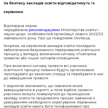
За безпеку закладів освіти відповідатимуть їх
имати
керівники
Відповідна норма
передбачена
рекомендаціями
Міністерства освіти і
науки щодо особливостей організації нового 2022/23
навчального року. Про це повідомляє Оsvita.ua,
Зокрема, на керівників закладів освіти покладено
забезпечення безумовного переривання освітнього
процесу у випадку включення сигналу «Повітряна
тривога» або інших сигналів оповіщення.
При включенні сигналу тривоги всі учасники
освітнього процесу повинні будуть організовано
прослідувати до захисних споруд та перебувати в них
до завершення тривоги.
У відомстві зазначають, що навчання може
завершуватися в укритті, а після відбою тривоги
учасники можуть повернутися до приміщення
закладу освіти та продовжити процес навчання з
урахуванням необхідного корегування. Керівники
закладів освіти мають бути поінформовані про