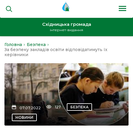
Східницька громада
інтернет-видання
Головна
Безпека
на
За безпеку закладів освіти відповідатимуть їх
керівники
и
127
БЕЗПЕКА
07.07.2022
кти
НОВИНИ