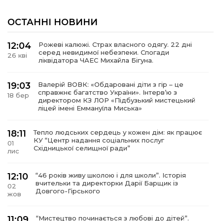
ОСТАННІ НОВИНИ
12:04
Рожеві калюжі. Страх власного одягу. 22 дні
серед невидимої небезпеки. Спогади
26 кві
ліквідатора ЧАЕС Михайла Бігуна.
19:03
Валерій ВОВК: «Обдаровані діти з гір – це
справжнє багатство України». Інтервʼю з
18 бер
директором КЗ ЛОР «Підбузький мистецький
ліцей імені Еммануїла Миська»
18:11
Тепло людських сердець у кожен дім: як працює
КУ “Центр надання соціальних послуг
01
Східницької селищної ради”
лис
12:10
“46 років живу школою і для школи”. Історія
вчительки та директорки Дарії Барщик із
02
Довгого-Гірського
жов
11:09
“Мистецтво починається з любові до дітей”.