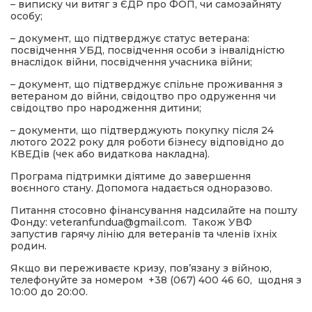
– виписку чи витяг з ЄДР про ФОП, чи самозайняту
особу;
– документ, що підтверджує статус ветерана:
посвідчення УБД, посвідчення особи з інвалідністю
внаслідок війни, посвідчення учасника війни;
– документ, що підтверджує спільне проживання з
ветераном до війни, свідоцтво про одруження чи
свідоцтво про народження дитини;
– документи, що підтверджують покупку після 24
лютого 2022 року для роботи бізнесу відповідно до
КВЕДів (чек або видаткова накладна).
Програма підтримки діятиме до завершення
воєнного стану. Допомога надається одноразово.
Питання стосовно фінансування надсилайте на пошту
Фонду: veteranfundua@gmail.com. Також УВФ
запустив гарячу лінію для ветеранів та членів їхніх
родин.
Якщо ви переживаєте кризу, пов’язану з війною,
телефонуйте за номером +38 (067) 400 46 60, щодня з
10:00 до 20:00.