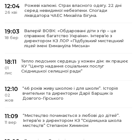
12:04
Рожеві калюжі. Страх власного одягу. 22 дні
серед невидимої небезпеки. Спогади
26 кві
ліквідатора ЧАЕС Михайла Бігуна.
19:03
Валерій ВОВК: «Обдаровані діти з гір – це
справжнє багатство України». Інтервʼю з
18 бер
директором КЗ ЛОР «Підбузький мистецький
ліцей імені Еммануїла Миська»
18:11
Тепло людських сердець у кожен дім: як працює
КУ “Центр надання соціальних послуг
01
Східницької селищної ради”
лис
12:10
“46 років живу школою і для школи”. Історія
вчительки та директорки Дарії Барщик із
02
Довгого-Гірського
жов
11:09
“Мистецтво починається з любові до дітей”.
Інтерв’ю з директором КЗ “Східницька школа
11 вер
мистецтв” Степаном Химином