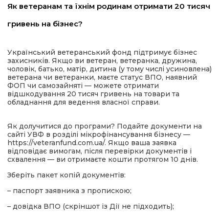
Як ветеранам та їхнім родинам отримати 20 тисяч
имати
гривень на бізнес?
Український ветеранський фонд підтримує бізнес
захисників. Якщо ви ветеран, ветеранка, дружина,
чоловік, батько, матір, дитина (у тому числі усиновлена)
ветерана чи ветеранки, маєте статус ВПО, наявний
ФОП чи самозайняті — можете отримати
відшкодування 20 тисяч гривень на товари та
обладнання для ведення власної справи.
Як долучитися до програми? Подайте документи на
сайті УВФ в розділі мікрофінансування бізнесу —
https://veteranfund.com.ua/. Якщо ваша заявка
відповідає вимогам, після перевірки документів і
схвалення — ви отримаєте кошти протягом 10 днів.
Зберіть пакет копій документів:
– паспорт заявника з пропискою;
– довідка ВПО (скріншот із Дії не підходить);