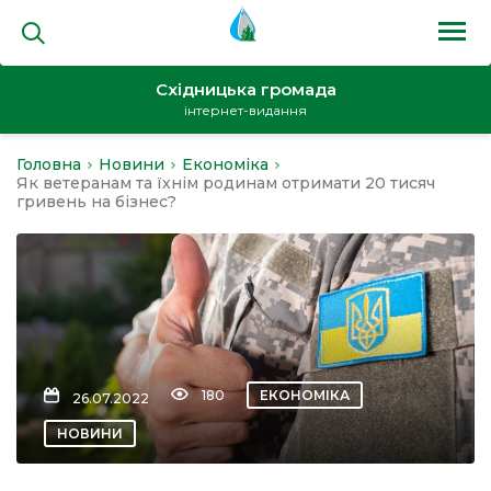
Східницька громада
інтернет-видання
Головна
Новини
Економіка
на
Як ветеранам та їхнім родинам отримати 20 тисяч
гривень на бізнес?
и
180
ЕКОНОМІКА
26.07.2022
кти
НОВИНИ