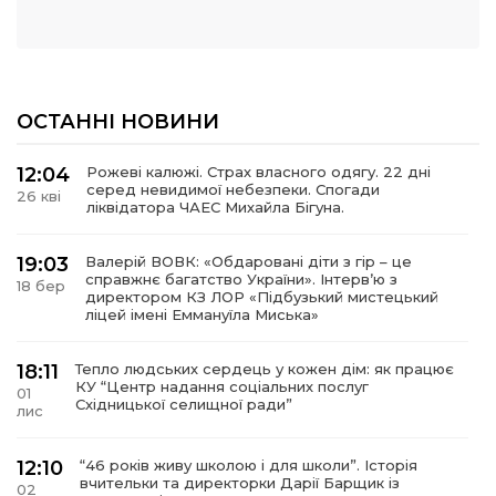
ОСТАННІ НОВИНИ
12:04
Рожеві калюжі. Страх власного одягу. 22 дні
серед невидимої небезпеки. Спогади
26 кві
ліквідатора ЧАЕС Михайла Бігуна.
19:03
Валерій ВОВК: «Обдаровані діти з гір – це
справжнє багатство України». Інтервʼю з
18 бер
директором КЗ ЛОР «Підбузький мистецький
ліцей імені Еммануїла Миська»
18:11
Тепло людських сердець у кожен дім: як працює
КУ “Центр надання соціальних послуг
01
Східницької селищної ради”
лис
12:10
“46 років живу школою і для школи”. Історія
вчительки та директорки Дарії Барщик із
02