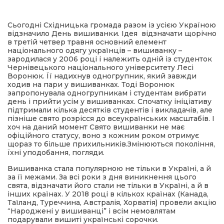
имати
Сьогодні Східницька громада разом із усією Україною
відзначило День вишиванки. Ідея відзначати щорічно
в третій четвер травня основний елемент
національного одягу українців – вишиванку –
зародилася у 2006 році і належить одній із студенток
Чернівецького національного університету Лесі
Воронюк. Її надихнув одногрупник, який завжди
ходив на пари у вишиванках. Тоді Воронюк
запропонувала одногрупникам і студентам вибрати
день і прийти усім у вишиванках. Спочатку ініціативу
підтримали кілька десятків студентів і викладачів, але
пізніше свято розрісся до всеукраїнських масштабів. І
хоч на даний момент Свято вишиванки не має
офіційного статусу, воно з кожним роком отримує
щораз то більше прихильників.Змiнюються поколiння,
ïхнi уподобання, погляди.
Вишиванка стала популярною не тільки в Україні, а й
за її межами. За всі роки з дня виникнення цього
свята, відзначати його стали не тільки в Україні, а й в
інших країнах. У 2018 році в кількох країнах (Канада,
Таїланд, Туреччина, Австралія, Хорватія) провели акцію
“Народжені у вишиванці” і всім немовлятам
подарували вишиті українські сорочки.