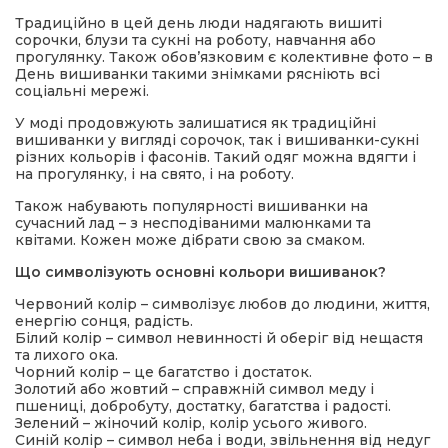
Традиційно в цей день люди надягають вишиті
сорочки, блузи та сукні на роботу, навчання або
прогулянку. Також обов’язковим є колективне фото – в
День вишиванки такими знімками рясніють всі
соціальні мережі.
У моді продовжують залишатися як традиційні
вишиванки у вигляді сорочок, так і вишиванки-сукні
різних кольорів і фасонів. Такий одяг можна вдягти і
на прогулянку, і на свято, і на роботу.
Також набувають популярності вишиванки на
сучасний лад – з несподіваними малюнками та
квітами. Кожен може дібрати свою за смаком.
Що символізують основні кольори вишиванок?
Червоний колір – символізує любов до людини, життя,
енергію сонця, радість.
Білий колір – символ невинності й оберіг від нещастя
та лихого ока.
Чорний колір – це багатство і достаток.
Золотий або жовтий – справжній символ меду і
пшениці, добробуту, достатку, багатства і радості.
Зелений – жіночий колір, колір усього живого.
Синій колір – символ неба і води, звільнення від недуг