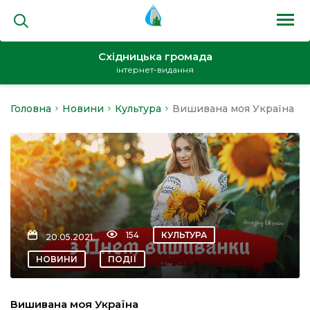
Східницька громада
інтернет-видання
Головна
Новини
Культура
Вишивана моя Україна
на
и
154
КУЛЬТУРА
20.05.2021
кти
НОВИНИ
ПОДІЇ
Вишивана моя Україна