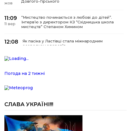
Довгого-Гірського
жов
11:09
“Мистецтво починається з любові до дітей”.
Інтерв’ю з директором КЗ “Східницька школа
11 вер
мистецтв” Степаном Химином
12:08
Як пасіка у Ластівці стала міжнародним
осередком здоров’я
08
сер
12:07
У Східниці відкрили нову оздоровчу екостежку
“Респект — Гаївка”
15 лип
Погода на 2 тижні
17:07
Віра, що не згасає. Історія сили духу,
наполегливості та великого серця директорки
05 лип
Підбузького геріатричного пансіонату — Віри
Баброцяк
СЛАВА УКРАЇНІ!!!
20:06
Нескорена сила зі Східниці. Анна Іроденко –
абсолютна чемпіонка Європи з армреслінгу
24 чер