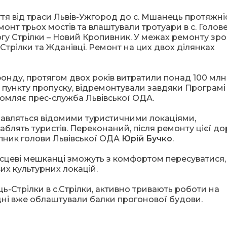
я від траси Львів-Ужгород до с. Мшанець протяжніс
емонт трьох мостів та влаштували тротуари в с. Голов
гу Стрілки – Новий Кропивник. У межах ремонту зр
 Стрілки та Жданівці. Ремонт на цих двох ділянках
онду, протягом двох років витратили понад 100 млн
о пункту пропуску, відремонтували завдяки Програмі
домляє прес-служба Львівської ОДА.
авляться відомими туристичними локаціями,
аблять туристів. Переконаний, після ремонту цієї до
тупник голови Львівської ОДА
Юрій Бучко
.
ісцеві мешканці зможуть з комфортом пересуватися,
их культурних локацій.
-Стрілки в с.Стрілки, активно тривають роботи на
одні вже облаштували балки прогонової будови.