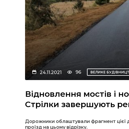
96
24.11.2021
ВЕЛИКЕ БУДІВНИЦ
Відновлення мостів і н
Стрілки завершують р
Дорожники облаштували фрагмент цієї 
проїзд на цьому відрізку.