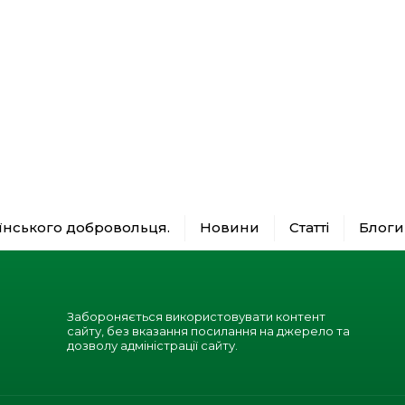
аїнського добровольця.
Новини
Статті
Блоги
Забороняється використовувати контент
сайту, без вказання посилання на джерело та
дозволу адміністрації сайту.