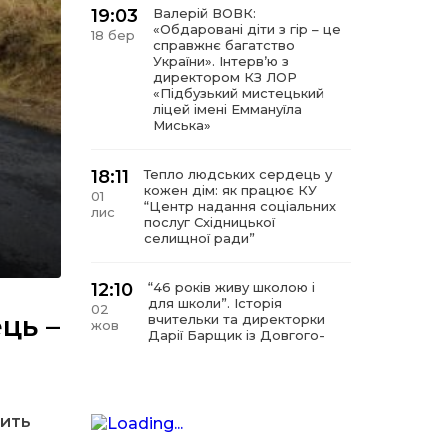
19:03
Валерій ВОВК:
«Обдаровані діти з гір – це
18 бер
справжнє багатство
України». Інтервʼю з
директором КЗ ЛОР
«Підбузький мистецький
ліцей імені Еммануїла
Миська»
18:11
Тепло людських сердець у
кожен дім: як працює КУ
01
“Центр надання соціальних
лис
послуг Східницької
селищної ради”
12:10
“46 років живу школою і
для школи”. Історія
02
ць –
вчительки та директорки
жов
Дарії Барщик із Довгого-
Гірського
11:09
“Мистецтво починається з
любові до дітей”. Інтерв’ю
шить
11 вер
з директором КЗ