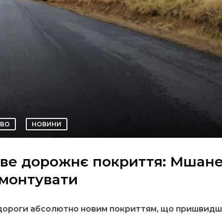
ТВО
НОВИНИ
ове дорожнє покриття: Мшане
емонтувати
дороги абсолютно новим покриттям, що пришвид