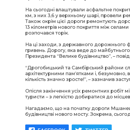
На сьогодні влаштували асфальтне покритт
км, з них 3,6 у верхньому шарі, провели р
Також окрім цієї дороги ремонтують доро
13 кілометрів нового покриття між селами
розпочався торік.
На ці заходи, з державного дорожнього ф
гривень. Дорогу, яка веде до майбутньог
Президента “Велике будівництво”, – пові
“Дрогобицький та Самбірський райони сл
архітектурними пам’ятками і, безумовно, в
кількість значно зросте!”, – зазначив зас
Опісля закінчення усіх ремонтних робіт м
туристи – з легкістю добиратися до місцев
Нагадаємо, що на початку дороги Мшанець
будівництві нового мосту. Зокрема, сьог