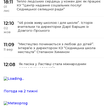
18:11
Тепло людських сердець у кожен дім: як працює
КУ “Центр надання соціальних послуг
01
Східницької селищної ради”
лис
12:10
“46 років живу школою і для школи”. Історія
вчительки та директорки Дарії Барщик із
02
Довгого-Гірського
жов
11:09
“Мистецтво починається з любові до дітей”.
Інтерв’ю з директором КЗ “Східницька школа
11 вер
мистецтв” Степаном Химином
12:08
Як пасіка у Ластівці стала міжнародним
осередком здоров’я
08
сер
12:07
У Східниці відкрили нову оздоровчу екостежку
“Респект — Гаївка”
15 лип
Погода на 2 тижні
17:07
Віра, що не згасає. Історія сили духу,
наполегливості та великого серця директорки
05 лип