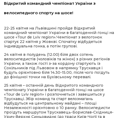
Відкритий командний чемпіонат України з
имати
велосипедного спорту на шосе!
22-25 квітня на Львівщині пройде Відкритий
командний чемпіонат України в багатоденній гонці на
шосе «Tour de Lviv region».Чемпіонат з велогонок
стартує 22 квітня у Жовкві. Спочатку відбудеться
індивідуальна гонка, а потім групові.
24 квітня в полудень (12.00) біля двох сотень
велосипедистів (чоловіків та жінок) з різних регіонів
України, а також гості з-за кордону стартують із
Сокільників під Львовом в напрямку Трускавця і
будуть орієнтовно біля 14.30-15.00, після чого поїдуть
до фінішної точки на Бухівському перевалі.
25 квітня – останній день Відкритого командного
чемпіонату України в багатоденній гонці на шосе
«Tour de Lviv region» і розпочнеться і завешиться у
Трускавці. Збір команд та старт велозмагань
відбудуться на центральному майдані – площі
Незалежності орієнтовно о 10 ранку. Велосипедисти
проїдуть маршрутом Трускавець-Борислав-Східниця-
Урич-Верхнє Синьовиднє (до траси Київ-Чоп) та в