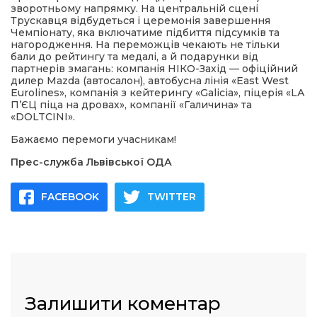
зворотньому напрямку. На центральній сцені
Трускавця відбудеться і церемонія завершення
Чемпіонату, яка включатиме підбиття підсумків та
нагородження. На переможців чекають не тільки
бали до рейтингу та медалі, а й подарунки від
партнерів змагань: компанія НІКО-Захід — офіційний
дилер Mazda (автосалон), автобусна лінія «East West
Eurolines», компанія з кейтерингу «Galicia», піцерія «LА
П’ЄЦ піца на дровах», компанії «Галичина» та
«DOLTCINI».
Бажаємо перемоги учасникам!
Прес-служба Львівської ОДА
FACEBOOK
TWITTER
Залишити коментар