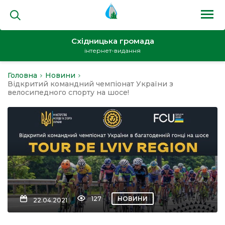
Східницька громада
інтернет-видання
Головна
Новини
на
Відкритий командний чемпіонат України з
велосипедного спорту на шосе!
и
кти
127
НОВИНИ
22.04.2021