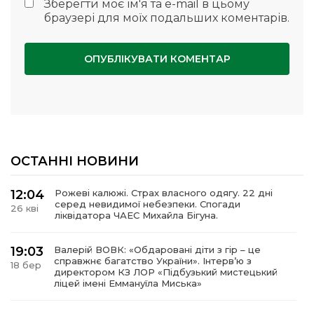
Зберегти моє ім'я та e-mail в цьому
браузері для моїх подальших коментарів.
ОСТАННІ НОВИНИ
12:04
Рожеві калюжі. Страх власного одягу. 22 дні
серед невидимої небезпеки. Спогади
26 кві
ліквідатора ЧАЕС Михайла Бігуна.
19:03
Валерій ВОВК: «Обдаровані діти з гір – це
справжнє багатство України». Інтервʼю з
18 бер
директором КЗ ЛОР «Підбузький мистецький
ліцей імені Еммануїла Миська»