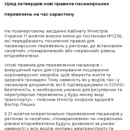
Уряд затвердив нові правила пасажирських
имати
перевезень на час карантину
На позачерговому засіданні Кабінету Міністрів
України 11 жовтня внесли зміни до постанови №1236,
які передбачають посилення правил для
пасажирських перевезень у регіонах, де встановили
«жовтий», «помаранчевий» або «червоний» рівень
епіднебезпеки.
«Нові правила для перевезення пасажирів –
вимушений крок для стримування поширення
коронавірусної хвороби, щоб зберегти життя та
здоров’я громадян. Тому наявність як у водіїв, так і у
пасажирів документів, які б підтверджували їх COVID-
безпечність, є необхідною умовою для регулярних та
нерегулярних перевезень у будь-якому виді
транспорту», – пояснив Міністр охорони здоров’я
Віктор Ляшко.
З 21 жовтня міжрегіональні перевезення пасажирів у
регіонах із «жовтим», «помаранчевим» чи «червоним»
рівнем епіднебезпеки будуть дозволені за умови
наявності у всіх водіїв, екіпажу авіатранспорту та