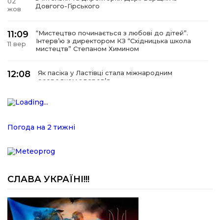
02
Довгого-Гірського
жов
11:09
“Мистецтво починається з любові до дітей”.
Інтерв’ю з директором КЗ “Східницька школа
11 вер
мистецтв” Степаном Химином
12:08
Як пасіка у Ластівці стала міжнародним
осередком здоров’я
08
сер
12:07
У Східниці відкрили нову оздоровчу екостежку
“Респект — Гаївка”
15 лип
Погода на 2 тижні
17:07
Віра, що не згасає. Історія сили духу,
наполегливості та великого серця директорки
05 лип
Підбузького геріатричного пансіонату — Віри
Баброцяк
СЛАВА УКРАЇНІ!!!
20:06
Нескорена сила зі Східниці. Анна Іроденко –
абсолютна чемпіонка Європи з армреслінгу
24 чер