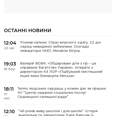
ОСТАННІ НОВИНИ
12:04
Рожеві калюжі. Страх власного одягу. 22 дні
серед невидимої небезпеки. Спогади
26 кві
ліквідатора ЧАЕС Михайла Бігуна.
19:03
Валерій ВОВК: «Обдаровані діти з гір – це
справжнє багатство України». Інтервʼю з
18 бер
директором КЗ ЛОР «Підбузький мистецький
ліцей імені Еммануїла Миська»
18:11
Тепло людських сердець у кожен дім: як працює
КУ “Центр надання соціальних послуг
01
Східницької селищної ради”
лис
12:10
“46 років живу школою і для школи”. Історія
вчительки та директорки Дарії Барщик із