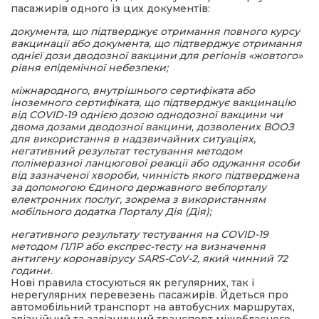
пасажирів одного із цих документів:
документа, що підтверджує отримання повного курсу
вакцинації або документа, що підтверджує отримання
однієї дози дводозної вакцини для регіонів «жовтого»
рівня епідемічної небезпеки;
міжнародного, внутрішнього сертифіката або
іноземного сертифіката, що підтверджує вакцинацію
від COVID-19 однією дозою однодозної вакцини чи
двома дозами дводозної вакцини, дозволених ВООЗ
для використання в надзвичайних ситуаціях,
негативний результат тестування методом
полімеразної ланцюгової реакції або одужання особи
від зазначеної хвороби, чинність якого підтверджена
за допомогою Єдиного державного вебпорталу
електронних послуг, зокрема з використанням
мобільного додатка Порталу Дія (Дія);
негативного результату тестування на COVID-19
методом ПЛР або експрес-тесту на визначення
антигену коронавірусу SARS-CoV-2, який чинний 72
години.
Нові правила стосуються як регулярних, так і
нерегулярних перевезень пасажирів. Йдеться про
автомобільний транспорт на автобусних маршрутах,