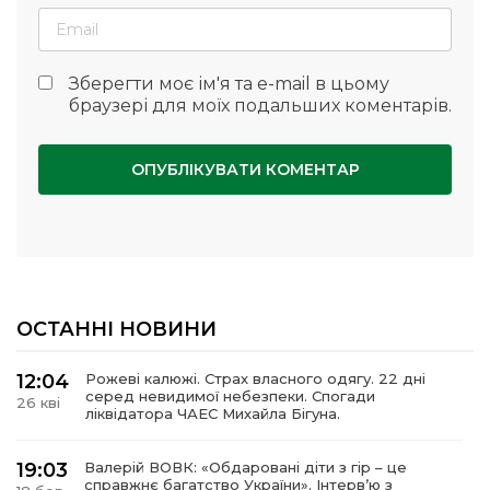
Зберегти моє ім'я та e-mail в цьому
браузері для моїх подальших коментарів.
ОСТАННІ НОВИНИ
12:04
Рожеві калюжі. Страх власного одягу. 22 дні
серед невидимої небезпеки. Спогади
26 кві
ліквідатора ЧАЕС Михайла Бігуна.
19:03
Валерій ВОВК: «Обдаровані діти з гір – це
справжнє багатство України». Інтервʼю з