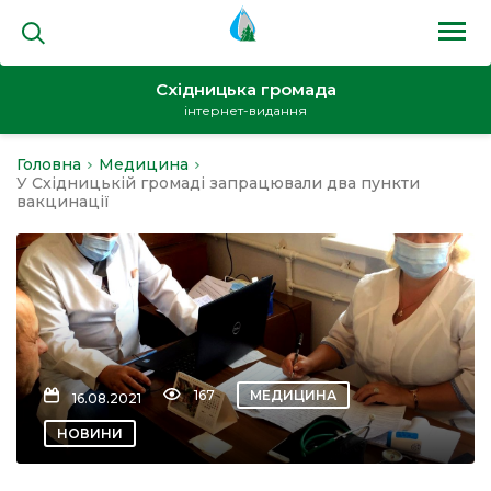
Східницька громада
інтернет-видання
Головна
Медицина
на
У Східницькій громаді запрацювали два пункти
вакцинації
и
167
МЕДИЦИНА
16.08.2021
кти
НОВИНИ