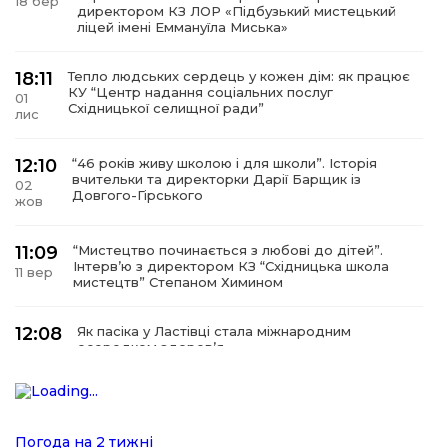
18 бер
директором КЗ ЛОР «Підбузький мистецький
ліцей імені Еммануїла Миська»
18:11
Тепло людських сердець у кожен дім: як працює
КУ “Центр надання соціальних послуг
01
Східницької селищної ради”
лис
12:10
“46 років живу школою і для школи”. Історія
вчительки та директорки Дарії Барщик із
02
Довгого-Гірського
жов
11:09
“Мистецтво починається з любові до дітей”.
Інтерв’ю з директором КЗ “Східницька школа
11 вер
мистецтв” Степаном Химином
12:08
Як пасіка у Ластівці стала міжнародним
осередком здоров’я
08
сер
12:07
У Східниці відкрили нову оздоровчу екостежку
“Респект — Гаївка”
15 лип
Погода на 2 тижні