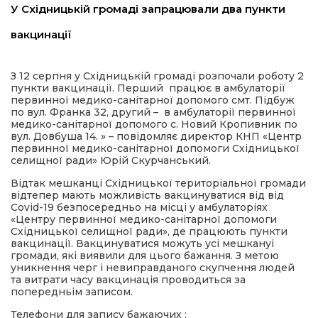
У Східницькій громаді запрацювали два пункти
имати
вакцинації
З 12 серпня у Східницькій громаді розпочали роботу 2
пункти вакцинації. Перший працює в амбулаторії
первинної медико-санітарної допомого смт. Підбуж
по вул. Франка 32, другий – в амбулаторії первинної
медико-санітарної допомого с. Новий Кропивник по
вул. Довбуша 14. » – повідомляє директор КНП «Центр
первинної медико-санітарної допомоги Східницької
селищної ради» Юрій Скурчанський.
Відтак мешканці Східницької територіальної громади
відтепер мають можливість вакцинуватися від від
Covid-19 безпосередньо на місці у амбулаторіях
«Центру первинної медико-санітарної допомоги
Східницької селищної ради», де працюють пункти
вакцинації. Вакцинуватися можуть усі мешкануі
громади, які виявили для цього бажання. З метою
уникнення черг і невиправданого скупчення людей
та витрати часу вакцинація проводиться за
попередньім записом.
Телефони для запису бажаючих :