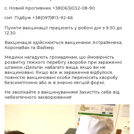
с. Новий Кропивник +38(063)032-08-90
смт. Підбуж +38(097)813-92-66
Пункти вакцинації працюють у робочі дні з 9.30 до
12.30.
Вакцинація здійснюється вакцинами: АстраЗенека,
КоронаВак та Файзер.
Медики нагадують громадянам, що ймовірність
розвитку тяжкого перебігу хвороби при зараженні
штамом «Дельта» набагато вища, якщо ви не
вакциновані. Якщо все ж зараження відбулося,
повністю вакциновані особи переносять хворобу
безсимптомно або ж в значно легшій формі.
Не зволікайте з вакцинуванням! Захистіть себе від
небезпечного захворювання!