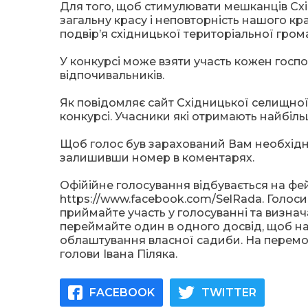
Для того, щоб стимулювати мешканців Схі
загальну красу і неповторність нашого к
подвір’я східницької територіальної грома
У конкурсі може взяти участь кожен госпо
відпочивальників.
Як повідомляє сайт Східницької селищної р
конкурсі. Учасники які отримають найбільш
Щоб голос був зарахований Вам необхідн
залишивши номер в коментарях.
Офійійне голосування відбувається на фе
https://www.facebook.com/SelRada. Голоси
приймайте участь у голосуванні та визна
переймайте один в одного досвід, щоб на
облаштування власної садиби. На перемож
голови Івана Піляка.
FACEBOOK
TWITTER