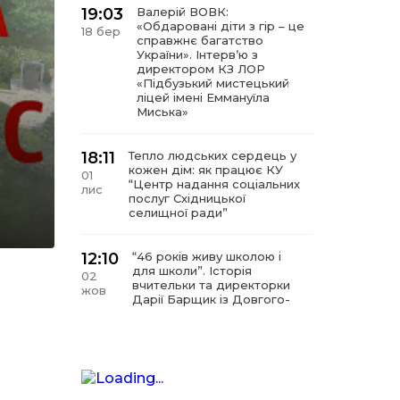
19:03
Валерій ВОВК:
«Обдаровані діти з гір – це
18 бер
справжнє багатство
України». Інтервʼю з
директором КЗ ЛОР
«Підбузький мистецький
ліцей імені Еммануїла
Миська»
18:11
Тепло людських сердець у
кожен дім: як працює КУ
01
“Центр надання соціальних
лис
послуг Східницької
селищної ради”
12:10
“46 років живу школою і
для школи”. Історія
02
вчительки та директорки
жов
Дарії Барщик із Довгого-
Гірського
11:09
“Мистецтво починається з
любові до дітей”. Інтерв’ю
11 вер
з директором КЗ