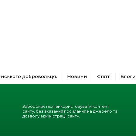
аїнського добровольця.
Новини
Статті
Блоги
Забороняється використовувати контент
сайту, без вказання посилання на джерело та
дозволу адміністрації сайту.