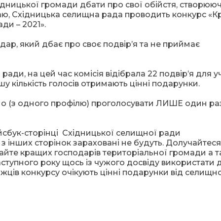
дницької громади дбати про свої обійстя, створюю
раю, Східницька селищна рада проводить конкурс «
ди – 2021».
дар, який дбає про своє подвір’я та не приймає
ади, на цей час комісія відібрала 22 подвір’я для уч
у кількість голосів отримають цінні подарунки.
о (з одного профілю) проголосувати ЛИШЕ один раз
йсбук-сторінці Східницької селищної ради
 з інших сторінок зараховані не будуть. Долучайтеся
чайте кращих господарів територіальної громади а 
ступного року щось із чужого досвіду використати 
ців конкурсу очікують цінні подарунки від селищн