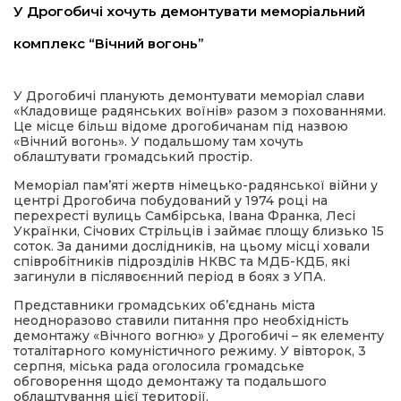
У Дрогобичі хочуть демонтувати меморіальний
имати
комплекс “Вічний вогонь”
У Дрогобичі планують демонтувати меморіал слави
«Кладовище радянських воїнів» разом з похованнями.
Це місце більш відоме дрогобичанам під назвою
«Вічний вогонь». У подальшому там хочуть
облаштувати громадський простір.
Меморіал пам’яті жертв німецько-радянської війни у
центрі Дрогобича побудований у 1974 році на
перехресті вулиць Самбірська, Івана Франка, Лесі
Українки, Січових Стрільців і займає площу близько 15
соток. За даними дослідників, на цьому місці ховали
співробітників підрозділів НКВС та МДБ-КДБ, які
загинули в післявоєнний період в боях з УПА.
Представники громадських об’єднань міста
неодноразово ставили питання про необхідність
демонтажу «Вічного вогню» у Дрогобичі – як елементу
тоталітарного комуністичного режиму. У вівторок, 3
серпня, міська рада оголосила громадське
обговорення щодо демонтажу та подальшого
облаштування цієї території.