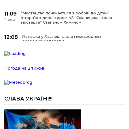
11:09
“Мистецтво починається з любові до дітей”.
Інтерв’ю з директором КЗ “Східницька школа
11 вер
мистецтв” Степаном Химином
12:08
Як пасіка у Ластівці стала міжнародним
осередком здоров’я
08
сер
12:07
У Східниці відкрили нову оздоровчу екостежку
“Респект — Гаївка”
15 лип
Погода на 2 тижні
17:07
Віра, що не згасає. Історія сили духу,
наполегливості та великого серця директорки
05 лип
Підбузького геріатричного пансіонату — Віри
Баброцяк
СЛАВА УКРАЇНІ!!!
20:06
Нескорена сила зі Східниці. Анна Іроденко –
абсолютна чемпіонка Європи з армреслінгу
24 чер