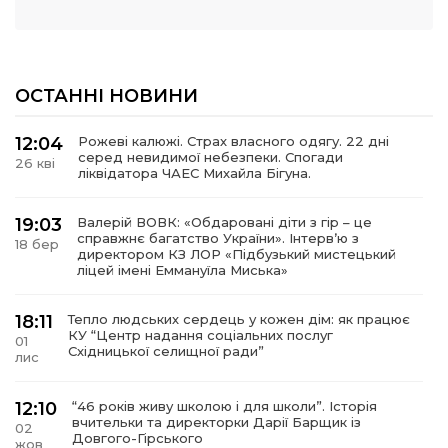
ОСТАННІ НОВИНИ
12:04
Рожеві калюжі. Страх власного одягу. 22 дні
серед невидимої небезпеки. Спогади
26 кві
ліквідатора ЧАЕС Михайла Бігуна.
19:03
Валерій ВОВК: «Обдаровані діти з гір – це
справжнє багатство України». Інтервʼю з
18 бер
директором КЗ ЛОР «Підбузький мистецький
ліцей імені Еммануїла Миська»
18:11
Тепло людських сердець у кожен дім: як працює
КУ “Центр надання соціальних послуг
01
Східницької селищної ради”
лис
12:10
“46 років живу школою і для школи”. Історія
вчительки та директорки Дарії Барщик із
02
Довгого-Гірського
жов