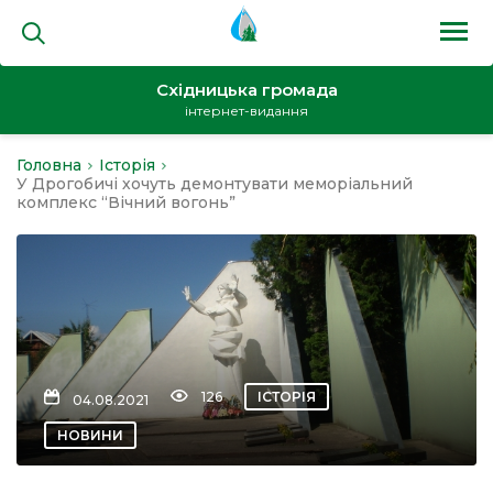
Східницька громада
інтернет-видання
Головна
Історія
на
У Дрогобичі хочуть демонтувати меморіальний
комплекс “Вічний вогонь”
и
126
ІСТОРІЯ
04.08.2021
кти
НОВИНИ