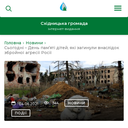
Східницька громада
інтернет-видання
Головна
Новини
на
Сьогодні – День пам’яті дітей, які загинули внаслідок
збройної агресії Росії
и
344
НОВИНИ
04.06.2021
кти
ПОДІЇ