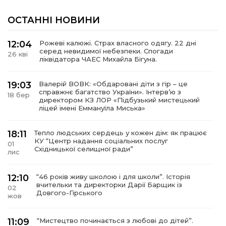
ОСТАННІ НОВИНИ
12:04
Рожеві калюжі. Страх власного одягу. 22 дні
серед невидимої небезпеки. Спогади
26 кві
ліквідатора ЧАЕС Михайла Бігуна.
19:03
Валерій ВОВК: «Обдаровані діти з гір – це
справжнє багатство України». Інтервʼю з
18 бер
директором КЗ ЛОР «Підбузький мистецький
ліцей імені Еммануїла Миська»
18:11
Тепло людських сердець у кожен дім: як працює
КУ “Центр надання соціальних послуг
01
Східницької селищної ради”
лис
12:10
“46 років живу школою і для школи”. Історія
вчительки та директорки Дарії Барщик із
02
Довгого-Гірського
жов
11:09
“Мистецтво починається з любові до дітей”.