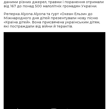
даними різних джерел, травми і поранення отримали
від 167 до понад 500 малолітніх громадян України.
Реперка Alyona Alyona та гурт «Океан Ельзи» до
Міжнародного дня дітей презентували нову пісню
«Країна дітей». Вона присвячена українським дітям,
які постраждали від війни й терактів.