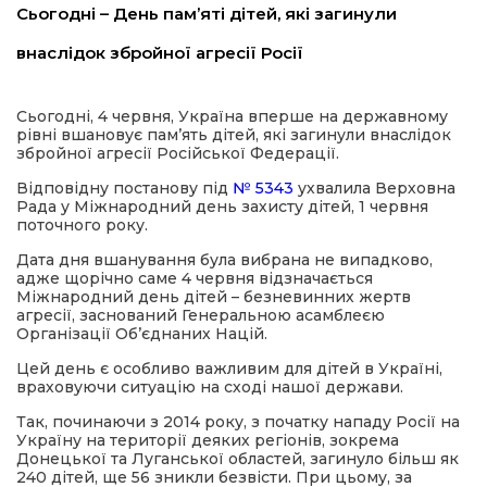
Сьогодні – День пам’яті дітей, які загинули
имати
внаслідок збройної агресії Росії
Сьогодні, 4 червня, Україна вперше на державному
рівні вшановує пам’ять дітей, які загинули внаслідок
збройної агресії Російської Федерації.
Відповідну постанову під
№ 5343
ухвалила Верховна
Рада у Міжнародний день захисту дітей, 1 червня
поточного року.
Дата дня вшанування була вибрана не випадково,
адже щорічно саме 4 червня відзначається
Міжнародний день дітей – безневинних жертв
агресії, заснований Генеральною асамблеєю
Організації Об’єднаних Націй.
Цей день є особливо важливим для дітей в Україні,
враховуючи ситуацію на сході нашої держави.
Так, починаючи з 2014 року, з початку нападу Росії на
Україну на території деяких регіонів, зокрема
Донецької та Луганської областей, загинуло більш як
240 дітей, ще 56 зникли безвісти. При цьому, за