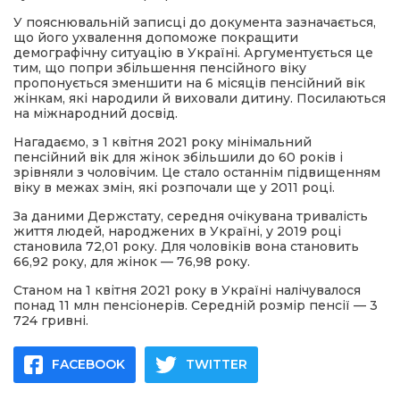
У пояснювальній записці до документа зазначається,
що його ухвалення допоможе покращити
демографічну ситуацію в Україні. Аргументується це
тим, що попри збільшення пенсійного віку
пропонується зменшити на 6 місяців пенсійний вік
жінкам, які народили й виховали дитину. Посилаються
на міжнародний досвід.
Нагадаємо, з 1 квітня 2021 року мінімальний
пенсійний вік для жінок збільшили до 60 років і
зрівняли з чоловічим. Це стало останнім підвищенням
віку в межах змін, які розпочали ще у 2011 році.
За даними Держстату, середня очікувана тривалість
життя людей, народжених в Україні, у 2019 році
становила 72,01 року. Для чоловіків вона становить
66,92 року, для жінок — 76,98 року.
Станом на 1 квітня 2021 року в Україні налічувалося
понад 11 млн пенсіонерів. Середній розмір пенсії — 3
724 гривні.
FACEBOOK
TWITTER