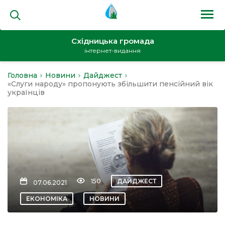
Східницька громада
інтернет-видання
Головна
Новини
Дайджест
на
«Слуги народу» пропонують збільшити пенсійний вік
українців
и
150
ДАЙДЖЕСТ
07.06.2021
кти
ЕКОНОМІКА
НОВИНИ