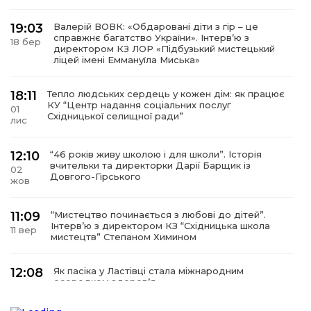
19:03
Валерій ВОВК: «Обдаровані діти з гір – це
справжнє багатство України». Інтервʼю з
18 бер
директором КЗ ЛОР «Підбузький мистецький
ліцей імені Еммануїла Миська»
18:11
Тепло людських сердець у кожен дім: як працює
КУ “Центр надання соціальних послуг
01
Східницької селищної ради”
лис
12:10
“46 років живу школою і для школи”. Історія
вчительки та директорки Дарії Барщик із
02
Довгого-Гірського
жов
11:09
“Мистецтво починається з любові до дітей”.
Інтерв’ю з директором КЗ “Східницька школа
11 вер
мистецтв” Степаном Химином
12:08
Як пасіка у Ластівці стала міжнародним
осередком здоров’я
08
сер