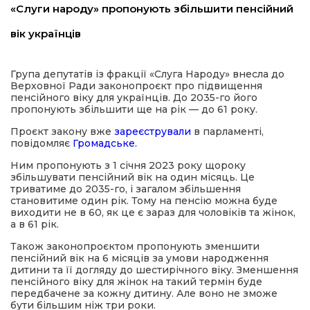
«Слуги народу» пропонують збільшити пенсійний
имати
вік українців
Група депутатів із фракції «Слуга Народу» внесла до
Верховної Ради законопроєкт про підвищення
пенсійного віку для українців. До 2035-го його
пропонують збільшити ще на рік — до 61 року.
Проєкт закону вже
зареєстрували
в парламенті,
повідомляє
Громадське.
Ним пропонують з 1 січня 2023 року щороку
збільшувати пенсійний вік на один місяць. Це
триватиме до 2035-го, і загалом збільшення
становитиме один рік. Тому на пенсію можна буде
виходити не в 60, як це є зараз для чоловіків та жінок,
а в 61 рік.
Також законопроєктом пропонують зменшити
пенсійний вік на 6 місяців за умови народження
дитини та її догляду до шестирічного віку. Зменшення
пенсійного віку для жінок на такий термін буде
передбачене за кожну дитину. Але воно не зможе
бути більшим ніж три роки.