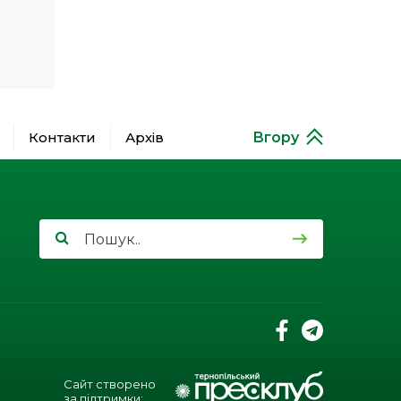
двері до церкви не лише
04 кві
для дітей, а й для батьків.
Інтерв’ю з директоркою
Підбузької недільної
школи Марією Альмес
12:04
Розважальний майстер-
клас для дітей
01 кві
Контакти
Архів
Вгору
13:03
Мобільна паліативна
медична допомога:
31 бер
доступність та підтримка
важкохворих пацієнтів
вдома
12:03
Допомога для Сумщини:
підтримка в умовах
29
постійних обстрілів
бер
12:03
211-та річниця з Дня
народження величного
10 бер
Кобзаря
Сайт створено
за підтримки: