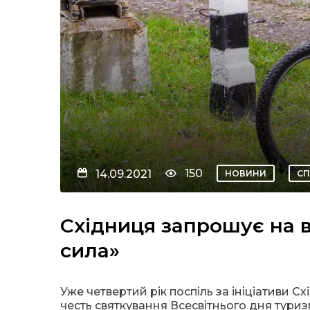
150
14.09.2021
НОВИНИ
СП
Східниця запрошує на 
сила»
Уже четвертий рік поспіль за ініціативи С
честь святкування Всесвітнього дня тури