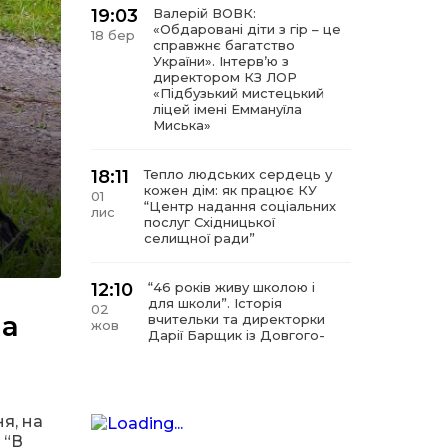
19:03
Валерій ВОВК:
«Обдаровані діти з гір – це
18 бер
справжнє багатство
України». Інтервʼю з
директором КЗ ЛОР
«Підбузький мистецький
ліцей імені Еммануїла
Миська»
18:11
Тепло людських сердець у
кожен дім: як працює КУ
01
“Центр надання соціальних
лис
послуг Східницької
селищної ради”
12:10
“46 років живу школою і
для школи”. Історія
02
ша
вчительки та директорки
жов
Дарії Барщик із Довгого-
Гірського
11:09
“Мистецтво починається з
любові до дітей”. Інтерв’ю
я, на
11 вер
з директором КЗ
 “В