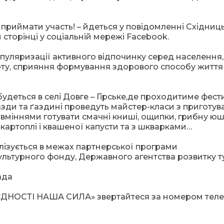
приймати участь! – йдеться у повідомленні Східниц
сторінці у соціальній мережі Facebook.
опуляризації активного відпочинку серед населення,
орту, сприяння формування здорового способу життя
дбудеться в селі Довге – Гірське,де проходитиме фест
ґазди та ґаздині проведуть майстер-класи з приготу
я вміннями готувати смачні книші, ощипки, грибну юш
 картоплі і квашеної капусти та з шкварками…
алізується в межах партнерської програми
культурного фонду, Державного агентства розвитку т
ада
«В ЄДНОСТІ НАША СИЛА» звертайтеся за номером тел