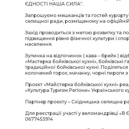
ЄДНОСТІ НАША СИЛА”.
Запрошуємо мешканців та гостей курорту 
селищної ради, розміщеному на офіційній 
Захід проводиться з метою розвитку та п
підвищення рівня фізичної культури і сп
населення.
Зупинка на відпочинок ( кава – брейк ) ві
«Мастерка бойківської кухні», бойківські 
традиційної бойківської кухні. Поділятьс
колочений горох, мачанку, чорні пироги з
Проєкт «Майстерка бойківської кухні» ре
«Культура.Туризм.Регіони» Українського 
Партнер проєкту – Східницька селищна р
Для реєстрації участі у веломандрівці 
0677453914