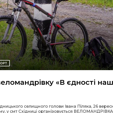
ОРТ
веломандрівку «В єдності на
хідницького селищного голови Івана Піляка, 26 вересн
зму, у смт Східниці організовується ВЕЛОМАНДРІВКА