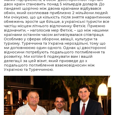
двох країн становить понад 5 мільярдів доларів. До
пандемії щорічно між двома країнами відбувався
обмін, який охоплював приблизно 2 мільйони людей.
Ми очікуємо, що ця кількість після зняття карантинних
обмежень зросте ще більше, а українські туристи все
частіш місцем літнього відпочинку Фетхіє. Приємно
відзначити, – наголосив мер Фетхіє, – що між нашими
країнами останнім часом активізувалася співпраця.
Особливо у сферах оборони, авіації, культури та
туризму. Туреччина та Україна нероздільні, тому що
ми доповнюємо один одного. Однак ці двосторонні
відносини потребують подальшого поглиблення та
розвитку. Ми хотіли б подякувати вам і вашій
делегації за цей візит, який призведе до х
подальшого поглиблення взаємовідносин між
Україною та Туреччиною.