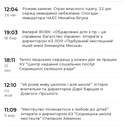
12:04
Рожеві калюжі. Страх власного одягу. 22 дні
серед невидимої небезпеки. Спогади
26 кві
ліквідатора ЧАЕС Михайла Бігуна.
19:03
Валерій ВОВК: «Обдаровані діти з гір – це
справжнє багатство України». Інтервʼю з
18 бер
директором КЗ ЛОР «Підбузький мистецький
ліцей імені Еммануїла Миська»
18:11
Тепло людських сердець у кожен дім: як працює
КУ “Центр надання соціальних послуг
01
Східницької селищної ради”
лис
12:10
“46 років живу школою і для школи”. Історія
вчительки та директорки Дарії Барщик із
02
Довгого-Гірського
жов
11:09
“Мистецтво починається з любові до дітей”.
Інтерв’ю з директором КЗ “Східницька школа
11 вер
мистецтв” Степаном Химином