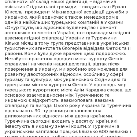
спільноти. «У склад нашої делегації, – відзначив
очільник Східницької громади, – входить пан Ерхан
Юксель, президент Міжнародної асоціації дружби з
Україною, який водночас є також менеджером в
одній з найбільших турецьких компаній в України
«Онур Груп», що здійснює будівництво і ремонт
автошляхів та мостів в Україні, та є прикладом плідної
взаємовигідної співпраці України та Туреччини.
Кілька місяців тому група представників українських
туристичних агентств та блогерів відвідала Фетхіє та її
райони. Вони були дуже вражені цією подорожжю.
Незабутні враження відвідин міста-курорту Фетхіє
справили і на членів нашої делегації, відтак після
повернення в Україну, ми зробимо все можливе для
розвитку двосторонніх відносин, особливо у сфері
туризму та культури, між українською Східницею та
турецьким містом-курортом Фетхіє. У відповідь мер
турецького курортного міста Алім Караджа сказав, що
основою взаємовідносин між Туреччиною та
Україною є відкритість, взаємоповага, взаємна
співпраця та вигода. Цього року Україна та Туреччина
відзначають 30 -ту річниця встановлення
дипломатичних відносин між двома країнами.
Туреччина сьогодні входить у десятку країн, які
інвестують в Україну значні кошти. У Туреччині з
українським капіталом працює близько 600 великих і
малих підприємств, а обсяг двосторонньої торгівлі