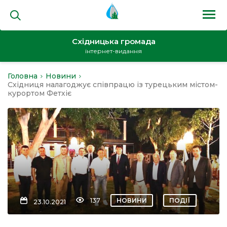
Східницька громада
інтернет-видання
Головна
Новини
на
Східниця налагоджує співпрацю із турецьким містом-
курортом Фетхіє
и
кти
137
НОВИНИ
ПОДІЇ
23.10.2021