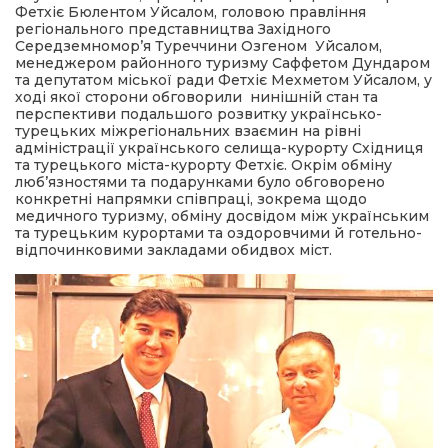
Фетхіє Бюлентом Уйсалом, головою правління
регіонального представництва Західного
Середземномор’я Туреччини Озгеном Уйсалом,
менеджером районного туризму Саффетом Дундаром
та депутатом міської ради Фетхіє Мехметом Уйсалом, у
ході якої сторони обговорили нинішній стан та
перспективи подальшого розвитку українсько-
турецьких міжрегіональних взаємин на рівні
адміністрації українського селища-курорту Східниця
та турецького міста-курорту Фетхіє. Окрім обміну
люб’язностями та подарунками було обговорено
конкретні напрямки співпраці, зокрема щодо
медичного туризму, обміну досвідом між українським
та турецьким курортами та оздоровчими й готельно-
відпочинковими закладами обидвох міст.