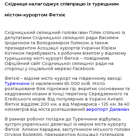
Східниця налагоджує співпрацю із турецьким
имати
містом-курортом Фетхіє
Східницький селищний голова Іван Піляк спільно із
депутатами Східницької селищної ради Василем
Іроденком та Володимиром Голяком, а також
президентом Асоціації курортів України Юрієм
Котиком перебувають з робочим візитом у відомому
турецькому місті-курорті Фетхіє – повідомляє
Офіційний сайт Східницької селищної ради на
сторінці у соціальній мережі Facebook.
Фетхіє́ – відоме місто-курорт на південному заході
Туреччини
із населенням 65 000 осіб. Місто
розташоване біля підніжжя гір, вкритих сосновими та
кедровими лісами в точці перетину Середземного та
Егейського морів. Від популярних в Україні Анталії
Фетхіє відділяє 200 км, а від Мармариса – 125 км. За 40
кілометрів від міста розташований
аеропорт
Даламан
.
В рамках робочої поїздки до Туреччини відбулась
зустріч української делегації із мером міста-курорту
Фетхіє Алімом Караджа, заступником міського голови
Огузом Боллеллі, президентом Асоціації готельєрів