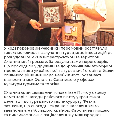
У ході перемовин учасники перемовин розглянули
також можливості залучення турецьких інвестицій до
розбудови об’єктів інфраструктури та території
Східницької громади. За результатами переговорів,
що проходили у дружній та доброзичливій атмосфері,
представники української та турецької сторін дійшли
спільного рішення щодо необхідності розвивати
відносини між Фетхіє та Східницею у сферах
культури,туризму та торгівлі.
Східницький селищний голова Іван Піляк у своєму
коментарі з нагоди робочого візиту української
делегації до турецького міста-курорту Фетхіє
зазначив, що сьогодні Україна з населенням 45
мільйонів є найбільшою країною Європи за площею
та викликає значне зацікавлення у міжнародної