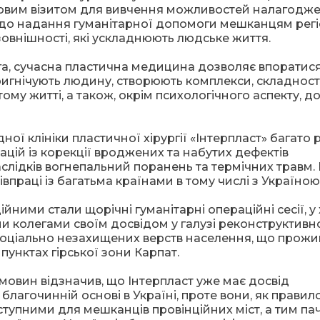
діловим візитом для вивчення можливостей налагодж
до надання гуманітарної допомоги мешканцям регі
овнішності, які ускладнюють людське життя.
рга, сучасна пластична медицина дозволяє впоратися
игнічують людину, створюють комплекси, складності
ому житті, а також, окрім психологічного аспекту, д
ної клініки пластичної хірургії «Інтерпласт» багато 
цій із корекції вроджених та набутих дефектів
аслідків вогнепальний поранень та термічних травм. 
впраці із багатьма країнами в тому числі з Україною
йними стали щорічні гуманітарні операційні сесії, у 
ми колегами своїм досвідом у галузі реконструктивн
соціально незахищених верств населення, що прожи
пунктах гірської зони Карпат.
мовин відзначив, що Інтерпласт уже має досвід
лагочинній основі в Україні, проте вони, як правило
ступними для мешканців провінційних міст, а тим па