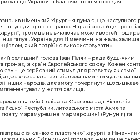
 приїхав до України із благочинною місією для
зазначив німецький хірург – я думаю, що наступного 
тної угоди про співпрацю. Наразі мова йде про спіл
ї хірургії, проте це не виключає можливостей пошир
інші галузі. Україна для Німеччини, на жаль, залиша
ціалом, який потрібно використовувати».
кий селищний голова Іван Піляк, – рада будь-яким
та громад із країн Європейського союзу. Кожен конта
юзу – це серйозний стимул для розвитку як самої
ті, адже кожен контакт з іноземцями стимулює наши
ії інших народів, дає змогу почерпнути щось цікаве
 імплементувати у життя селища.
еремишля, гмін Соліна та Юзефова над Віслою із
ійської Республіки, литовського міста Акме та
 повіту Марамуреш на Мармарощині (Румунія) та
впрацю із клінікою пластичної хірургії із Німеччини.
ошує очільник Східницької громади, – ми лише окре