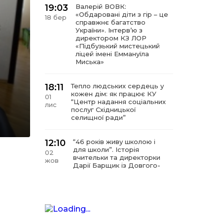
19:03
Валерій ВОВК:
«Обдаровані діти з гір – це
18 бер
справжнє багатство
України». Інтервʼю з
директором КЗ ЛОР
«Підбузький мистецький
ліцей імені Еммануїла
Миська»
18:11
Тепло людських сердець у
кожен дім: як працює КУ
01
“Центр надання соціальних
лис
послуг Східницької
селищної ради”
12:10
“46 років живу школою і
для школи”. Історія
02
вчительки та директорки
жов
Дарії Барщик із Довгого-
Гірського
11:09
“Мистецтво починається з
любові до дітей”. Інтерв’ю
11 вер
з директором КЗ