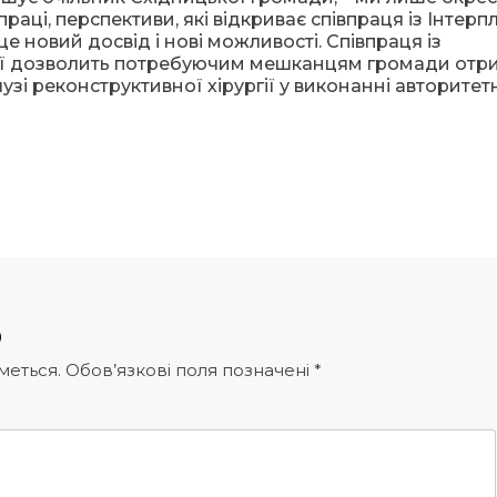
аці, перспективи, які відкриває співпраця із Інтерп
це новий досвід і нові можливості. Співпраця із
гії дозволить потребуючим мешканцям громади отр
узі реконструктивної хірургії у виконанні авторитет
р
меться.
Обов’язкові поля позначені
*