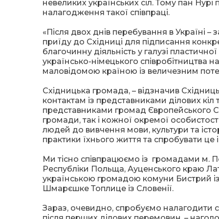
невеликих українських сіл. Тому пан Нурі
налагодження такої співпраці.
«Після двох днів перебування в Україні – 
приїду до Східниці для підписання конкре
благочинну діяльність у галузі пластично
українсько-німецького співробітництва на 
маловідомою країною із величезним потен
Східницька громада, – відзначив Східниць
контактам із представниками ділових кіл 
представниками громад Європейського Со
громади, так і кожної окремої особистос
людей до вивчення мови, культури та істор
практики їхнього життя та спробувати це
Ми тісно співпрацюємо із громадами м. П
Республіки Польща, Ауценського краю Латв
українською громадою комуни Бистрий із
Шмарєшке Топлице із Словенії.
Зараз, очевидно, спробуємо налагодити спі
після перших ділових перемовин, – нагол