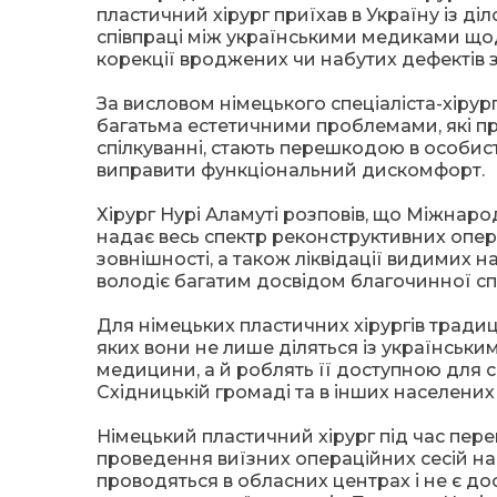
пластичний хірург приїхав в Україну із 
співпраці між українськими медиками що
корекції вроджених чи набутих дефектів з
За висловом німецького спеціаліста-хіру
багатьма естетичними проблемами, які пр
спілкуванні, стають перешкодою в особист
виправити функціональний дискомфорт.
Хірург Нурі Аламуті розповів, що Міжнарод
надає весь спектр реконструктивних опера
зовнішності, а також ліквідації видимих н
володіє багатим досвідом благочинної спі
Для німецьких пластичних хірургів традиці
яких вони не лише діляться із українськи
медицини, а й роблять її доступною для 
Східницькій громаді та в інших населених 
Німецький пластичний хірург під час пере
проведення виїзних операційних сесій на б
проводяться в обласних центрах і не є до