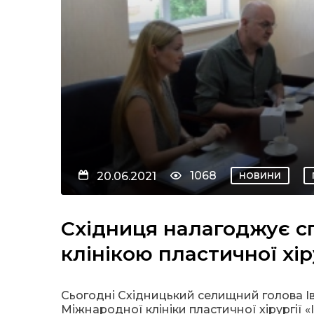
1068
20.06.2021
НОВИНИ
Східниця налагоджує с
клінікою пластичної хір
Сьогодні Східницький селищний голова Іва
Міжнародної клініки пластичної хірургії «