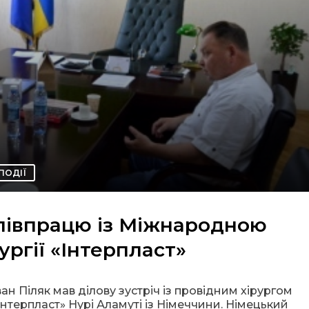
ПОДІЇ
півпрацю із Міжнародною
ургії «Інтерпласт»
н Піляк мав ділову зустріч із провідним хірургом
Інтерпласт» Нурі Аламуті із Німеччини. Німецький