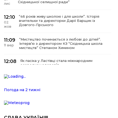
Східницької селищної ради”
лис
12:10
“46 років живу школою і для школи”. Історія
вчительки та директорки Дарії Барщик із
02
Довгого-Гірського
жов
11:09
“Мистецтво починається з любові до дітей”.
Інтерв’ю з директором КЗ “Східницька школа
11 вер
мистецтв” Степаном Химином
12:08
Як пасіка у Ластівці стала міжнародним
осередком здоров’я
08
сер
12:07
У Східниці відкрили нову оздоровчу екостежку
“Респект — Гаївка”
15 лип
Погода на 2 тижні
17:07
Віра, що не згасає. Історія сили духу,
наполегливості та великого серця директорки
05 лип
Підбузького геріатричного пансіонату — Віри
Баброцяк
СЛАВА УКРАЇНІ!!!