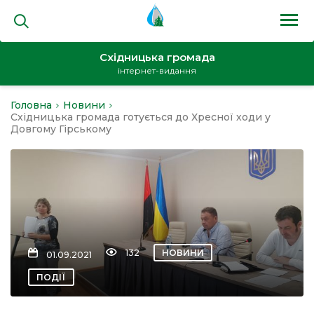
Східницька громада
інтернет-видання
Головна
Новини
на
Східницька громада готується до Хресної ходи у
Довгому Гірському
и
132
НОВИНИ
01.09.2021
кти
ПОДІЇ