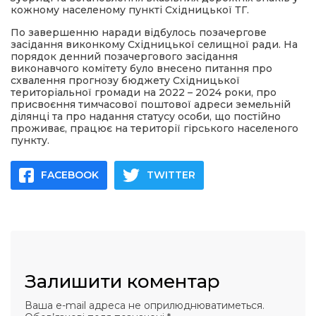
кожному населеному пункті Східницької ТГ.
По завершенню наради відбулось позачергове
засідання виконкому Східницької селищної ради. На
порядок денний позачергового засідання
виконавчого комітету було внесено питання про
схвалення прогнозу бюджету Східницької
територіальної громади на 2022 – 2024 роки, про
присвоєння тимчасової поштової адреси земельній
ділянці та про надання статусу особи, що постійно
проживає, працює на території гірського населеного
пункту.
FACEBOOK
TWITTER
Залишити коментар
Ваша e-mail адреса не оприлюднюватиметься.