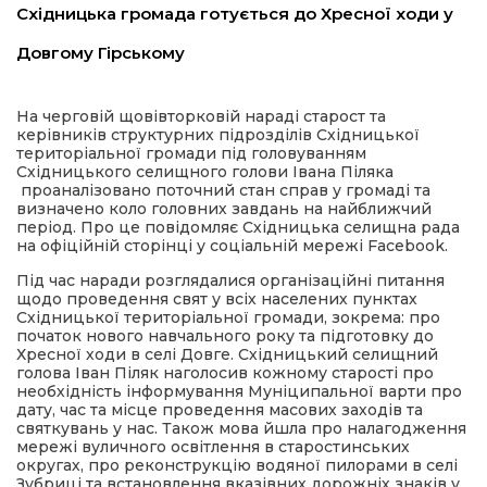
Східницька громада готується до Хресної ходи у
имати
Довгому Гірському
На черговій щовівторковій нараді старост та
керівників структурних підрозділів Східницької
територіальної громади під головуванням
Східницького селищного голови Івана Піляка
проаналізовано поточний стан справ у громаді та
визначено коло головних завдань на найближчий
період. Про це повідомляє Східницька селищна рада
на офіційній сторінці у соціальній мережі Facebook.
Під час наради розглядалися організаційні питання
щодо проведення свят у всіх населених пунктах
Східницької територіальної громади, зокрема: про
початок нового навчального року та підготовку до
Хресної ходи в селі Довге. Східницький селищний
голова Іван Піляк наголосив кожному старості про
необхідність інформування Муніципальної варти про
дату, час та місце проведення масових заходів та
святкувань у нас. Також мова йшла про налагодження
мережі вуличного освітлення в старостинських
округах, про реконструкцію водяної пилорами в селі
Зубриці та встановлення вказівних дорожніх знаків у