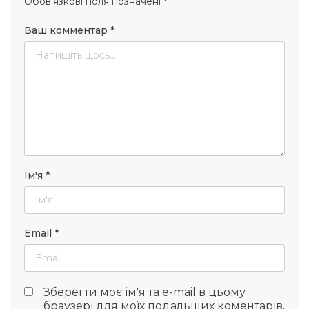
Обов’язкові поля позначені
*
Ваш комментар
*
Ім'я
*
Email
*
Зберегти моє ім'я та e-mail в цьому
браузері для моїх подальших коментарів.