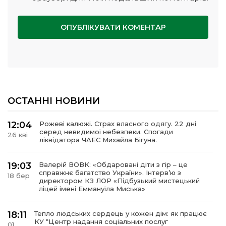
ОСТАННІ НОВИНИ
12:04
Рожеві калюжі. Страх власного одягу. 22 дні
серед невидимої небезпеки. Спогади
26 кві
ліквідатора ЧАЕС Михайла Бігуна.
19:03
Валерій ВОВК: «Обдаровані діти з гір – це
справжнє багатство України». Інтервʼю з
18 бер
директором КЗ ЛОР «Підбузький мистецький
ліцей імені Еммануїла Миська»
18:11
Тепло людських сердець у кожен дім: як працює
КУ “Центр надання соціальних послуг
01