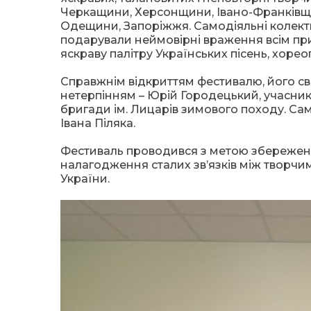
Черкащини, Херсонщини, Івано-Франківщи
Одещини, Запоріжжя. Самодіяльні колект
подарували неймовірні враження всім при
яскраву палітру Українських пісень, хоре
Справжнім відкриттям фестивалю, його св
нетерпінням – Юрій Городецький, учасник
бригади ім. Лицарів зимового походу. Сам
Івана Піляка.
Фестиваль проводився з метою збереження
налагодження сталих зв’язків між творчи
України.