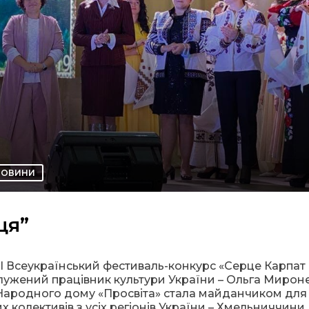
НОВИНИ
ця”
II Всеукраїнський фестиваль-конкурс «Серце Карпат
лужений працівник культури України – Ольга Миронец
 Народного дому «Просвіта» стала майданчиком для 
х колективів з усіх регіонів України – Хмельниччини,