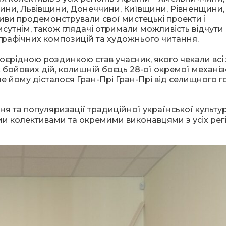
ни, Львівщини, Донеччини, Київщини, Рівненщини,
иви продемонстрували свої мистецькі проекти і
сутнім, також глядачі отримали можливість відчути
ографічних композицій та художнього читання.
оєрідною роздинкою став учасник, якого чекали всі 
 бойових дій, колишній боєць 28-ої окремої механі
е йому дісталося Гран-Прі Гран-Прі від селищного 
 та популяризації традиційної української культур
ми колективами та окремими виконавцями з усіх регі