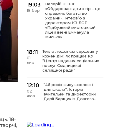
19:03
Валерій ВОВК:
«Обдаровані діти з гір – це
18 бер
справжнє багатство
України». Інтервʼю з
директором КЗ ЛОР
«Підбузький мистецький
ліцей імені Еммануїла
Миська»
18:11
Тепло людських сердець у
кожен дім: як працює КУ
01
“Центр надання соціальних
лис
послуг Східницької
селищної ради”
12:10
“46 років живу школою і
для школи”. Історія
02
вчительки та директорки
жов
Дарії Барщик із Довгого-
Гірського
11:09
“Мистецтво починається з
ь. 18-
любові до дітей”. Інтерв’ю
11 вер
творчі,
з директором КЗ