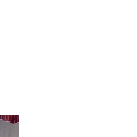
10:03
«З Україною в серці»: у
населених пунктах
03
Бистриця-Гірська та
бер
Смільна відбулись
мистецькі благодійні
заходи
10:03
Дружина юних
рятувальників-пожежних
01 бер
Східницької
територіальної громади
презентувала нашу країну
на міжнародному
спортивно-пожежному
змаганні у Польщі
11:02
В Трускавці завершився
третій етап “Пліч-о-пліч
28
всеукраїнські шкільні ліги” з
лют
волейболу серед дівчат
старших класів
11:02
Презентація книги «Хроніки
Майдану Залізного»
27