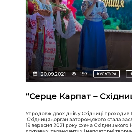
197
20.09.2021
КУЛЬТУРА
“Серце Карпат – Східни
Упродовж двох днів у Східниці проходив 
Східниця»,організатором,якого стала зас
19 вересня 2021 року схена Східницького
яскравих, талановитих і неповторні творчи