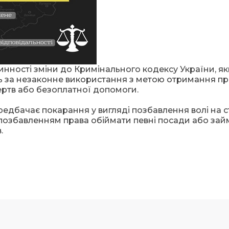
чинності зміни до Кримінального кодексу України, я
ть за незаконне використання з метою отримання п
ертв або безоплатної допомоги.
передбачає покарання у вигляді позбавлення волі на 
 з позбавленням права обіймати певні посади або за
в.