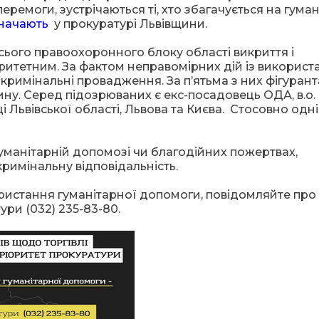
перемоги, зустрічаються ті, хто збагачується на гуман
начають
у прокуратурі Львівщини.
сього правоохоронного блоку області викриття і
оритетним. За фактом неправомірних дій із викорис
кримінальні провадження. За п’ятьма з них фігуран
ину. Серед підозрюваних є екс-посадовець ОДА, в.о.
 Львівської області, Львова та Києва. Стосовно одні
гуманітарній допомозі чи благодійних пожертвах,
кримінальну відповідальність.
ристання гуманітарної допомоги, повідомляйте про 
ури (032) 235-83-80.