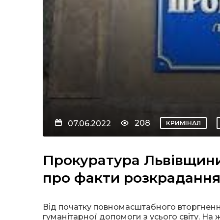
208
07.06.2022
КРИМІНАЛ
Прокуратура Львівщини
про факти розкрадання
Від початку повномасштабного вторгнення
гуманітарної допомоги з усього світу. Н