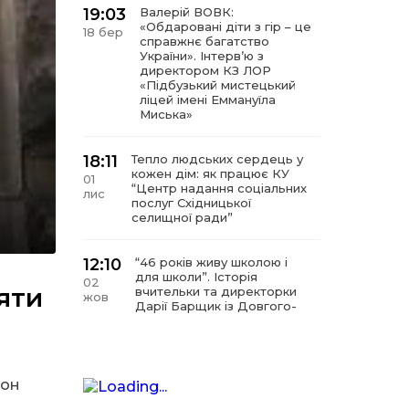
19:03
Валерій ВОВК:
«Обдаровані діти з гір – це
18 бер
справжнє багатство
України». Інтервʼю з
директором КЗ ЛОР
«Підбузький мистецький
ліцей імені Еммануїла
Миська»
18:11
Тепло людських сердець у
кожен дім: як працює КУ
01
“Центр надання соціальних
лис
послуг Східницької
селищної ради”
12:10
“46 років живу школою і
для школи”. Історія
02
яти
вчительки та директорки
жов
Дарії Барщик із Довгого-
Гірського
11:09
“Мистецтво починається з
любові до дітей”. Інтерв’ю
тон
11 вер
з директором КЗ