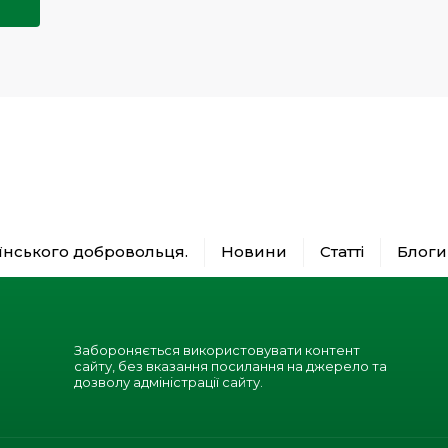
аїнського добровольця.
Новини
Статті
Блоги
Забороняється використовувати контент
сайту, без вказання посилання на джерело та
дозволу адміністрації сайту.