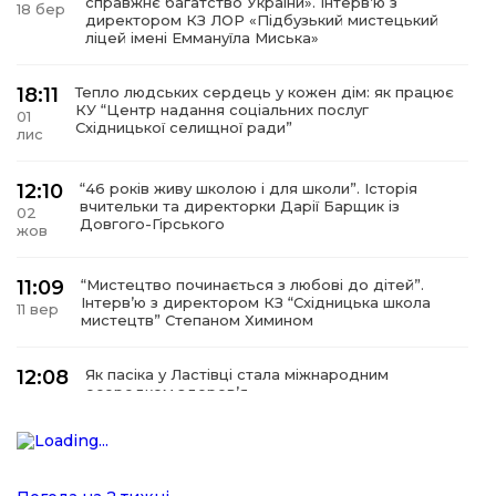
справжнє багатство України». Інтервʼю з
18 бер
директором КЗ ЛОР «Підбузький мистецький
ліцей імені Еммануїла Миська»
18:11
Тепло людських сердець у кожен дім: як працює
КУ “Центр надання соціальних послуг
01
Східницької селищної ради”
лис
12:10
“46 років живу школою і для школи”. Історія
вчительки та директорки Дарії Барщик із
02
Довгого-Гірського
жов
11:09
“Мистецтво починається з любові до дітей”.
Інтерв’ю з директором КЗ “Східницька школа
11 вер
мистецтв” Степаном Химином
12:08
Як пасіка у Ластівці стала міжнародним
осередком здоров’я
08
сер
12:07
У Східниці відкрили нову оздоровчу екостежку
“Респект — Гаївка”
15 лип