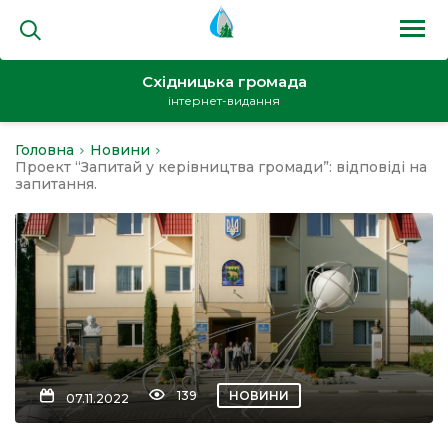
Східницька громада
інтернет-видання
Головна
Новини
на
Проект “Запитай у керівництва громади”: відповіді на
запитання.
и
кти
139
НОВИНИ
07.11.2022