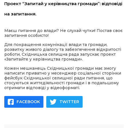
Проект “Запитай у керівництва громади”: відповіді
имати
на запитання.
Маєш питання до влади? Не слухай чутки! Постав своє
запитання особисто!
Для покращення комунікації влади та громади,
розвитку живого діалогу та забезпечення відкритості
роботи, Східницька селищна рада запускає проект
«Запитайте у керівництва громади».
Кожен мешканець Східницької громади має змогу
написати приватно у месенджер соціальної сторінки
фейсбук Східницької селищної ради питання, що
стосуються життєдіяльності громади і в подальшому
отримати відповіді у відеоформаті.
FACEBOOK
TWITTER