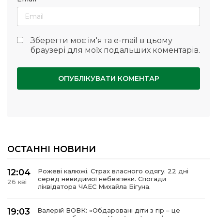
Зберегти моє ім'я та e-mail в цьому
браузері для моїх подальших коментарів.
ОСТАННІ НОВИНИ
12:04
Рожеві калюжі. Страх власного одягу. 22 дні
серед невидимої небезпеки. Спогади
26 кві
ліквідатора ЧАЕС Михайла Бігуна.
19:03
Валерій ВОВК: «Обдаровані діти з гір – це