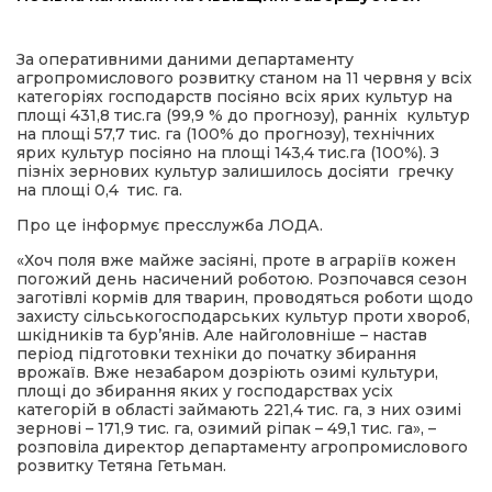
имати
За оперативними даними департаменту
агропромислового розвитку станом на 11 червня у всіх
категоріях господарств посіяно всіх ярих культур на
площі 431,8 тис.га (99,9 % до прогнозу), ранніх культур
на площі 57,7 тис. га (100% до прогнозу), технічних
ярих культур посіяно на площі 143,4 тис.га (100%). З
пізніх зернових культур залишилось досіяти гречку
на площі 0,4 тис. га.
Про це інформує пресслужба ЛОДА.
«Хоч поля вже майже засіяні, проте в аграріїв кожен
погожий день насичений роботою. Розпочався сезон
заготівлі кормів для тварин, проводяться роботи щодо
захисту сільськогосподарських культур проти хвороб,
шкідників та бур’янів. Але найголовніше – настав
період підготовки техніки до початку збирання
врожаїв. Вже незабаром дозріють озимі культури,
площі до збирання яких у господарствах усіх
категорій в області займають 221,4 тис. га, з них озимі
зернові – 171,9 тис. га, озимий ріпак – 49,1 тис. га», –
розповіла директор департаменту агропромислового
розвитку Тетяна Гетьман.