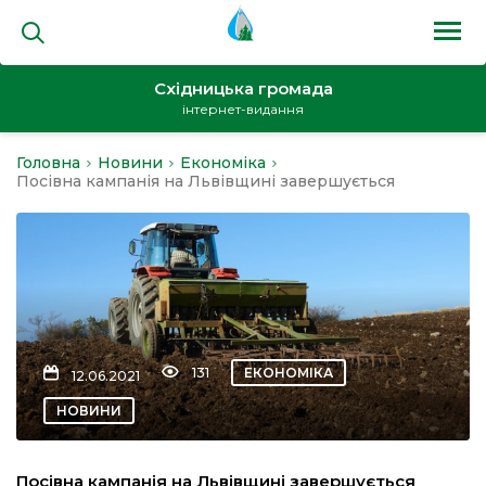
Східницька громада
інтернет-видання
Головна
Новини
Економіка
на
Посівна кампанія на Львівщині завершується
и
131
ЕКОНОМІКА
12.06.2021
кти
НОВИНИ
Посівна кампанія на Львівщині завершується