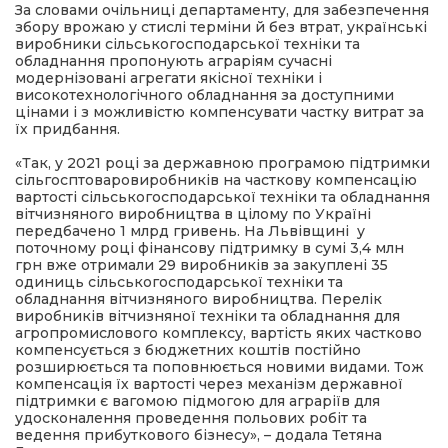
За словами очільниці департаменту, для забезпечення
збору врожаю у стислі терміни й без втрат, українські
виробники сільськогосподарської техніки та
обладнання пропонують аграріям сучасні
модернізовані агрегати якісної техніки і
високотехнологічного обладнання за доступними
цінами і з можливістю компенсувати частку витрат за
їх придбання.
«Так, у 2021 році за державною програмою підтримки
сільгосптоваровиробників на часткову компенсацію
вартості сільськогосподарської техніки та обладнання
вітчизняного виробництва в цілому по Україні
передбачено 1 млрд гривень. На Львівщині у
поточному році фінансову підтримку в сумі 3,4 млн
грн вже отримали 29 виробників за закуплені 35
одиниць сільськогосподарської техніки та
обладнання вітчизняного виробництва. Перелік
виробників вітчизняної техніки та обладнання для
агропромислового комплексу, вартість яких частково
компенсується з бюджетних коштів постійно
розширюється та поповнюється новими видами. Тож
компенсація їх вартості через механізм державної
підтримки є вагомою підмогою для аграріїв для
удосконалення проведення польових робіт та
ведення прибуткового бізнесу», – додала Тетяна