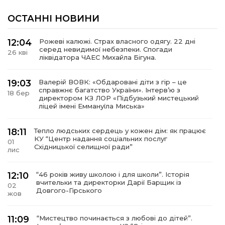
ОСТАННІ НОВИНИ
12:04
Рожеві калюжі. Страх власного одягу. 22 дні
серед невидимої небезпеки. Спогади
26 кві
ліквідатора ЧАЕС Михайла Бігуна.
19:03
Валерій ВОВК: «Обдаровані діти з гір – це
справжнє багатство України». Інтервʼю з
18 бер
директором КЗ ЛОР «Підбузький мистецький
ліцей імені Еммануїла Миська»
18:11
Тепло людських сердець у кожен дім: як працює
КУ “Центр надання соціальних послуг
01
Східницької селищної ради”
лис
12:10
“46 років живу школою і для школи”. Історія
вчительки та директорки Дарії Барщик із
02
Довгого-Гірського
жов
11:09
“Мистецтво починається з любові до дітей”.