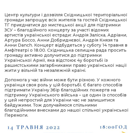
имати
Центр культури і дозвілля Східницької територіальної
громади запрошує всіх жителів та гостей Східницькоі
ТГ приєднатися до мистецької акції для підтримки
ЗСУ – благодійного концерту за участі відомих
артистів української естради: Андрія Заліска, Адріани,
Артура Боссо, Анни Добриднєвої, Андрія Князя та
Анни Danch. Концерт відбудеться у суботу 14 травня в
Амфітеатрі о 18.00. Східницька селищна рада просить
громаду активно долучитися до підтримки
Української Армії, яка відстоює 4у боротьбі із
рашистськими загарбниками право української нації
жити у вільній та незалежній країні.
Допомога у час війни може бути різною. У кожного
українця своя роль у цій боротьбі. Є багато способів
підтримати Україну Збір благодійних пожертв на
підтримку Українського війська – це один із способів
у цей непростий для України час не залишитися
байдужими. Тож долучаймося спільними
благодійними внесками до нашої спільної української
Перемоги.