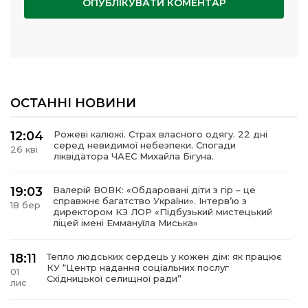
ОСТАННІ НОВИНИ
12:04
Рожеві калюжі. Страх власного одягу. 22 дні
серед невидимої небезпеки. Спогади
26 кві
ліквідатора ЧАЕС Михайла Бігуна.
19:03
Валерій ВОВК: «Обдаровані діти з гір – це
справжнє багатство України». Інтервʼю з
18 бер
директором КЗ ЛОР «Підбузький мистецький
ліцей імені Еммануїла Миська»
18:11
Тепло людських сердець у кожен дім: як працює
КУ “Центр надання соціальних послуг
01
Східницької селищної ради”
лис