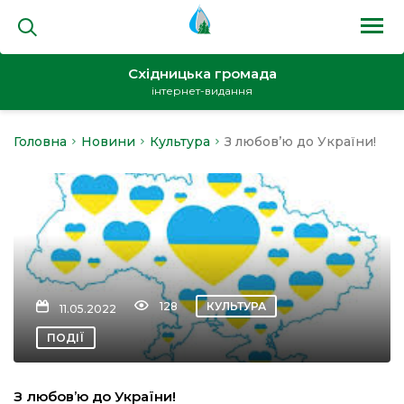
Східницька громада
інтернет-видання
Головна
Новини
Культура
З любов’ю до України!
на
и
128
КУЛЬТУРА
11.05.2022
кти
ПОДІЇ
З любов’ю до України!