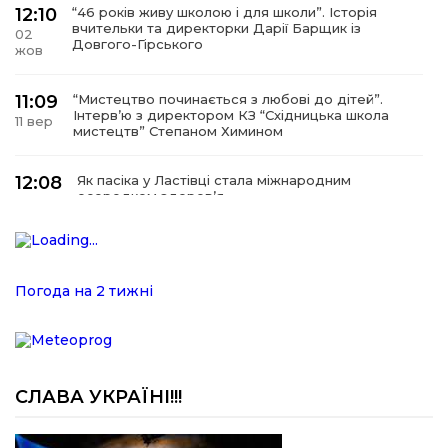
12:10
“46 років живу школою і для школи”. Історія
вчительки та директорки Дарії Барщик із
02
Довгого-Гірського
жов
11:09
“Мистецтво починається з любові до дітей”.
Інтерв’ю з директором КЗ “Східницька школа
11 вер
мистецтв” Степаном Химином
12:08
Як пасіка у Ластівці стала міжнародним
осередком здоров’я
08
сер
12:07
У Східниці відкрили нову оздоровчу екостежку
“Респект — Гаївка”
15 лип
Погода на 2 тижні
17:07
Віра, що не згасає. Історія сили духу,
наполегливості та великого серця директорки
05 лип
Підбузького геріатричного пансіонату — Віри
Баброцяк
СЛАВА УКРАЇНІ!!!
20:06
Нескорена сила зі Східниці. Анна Іроденко –