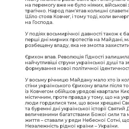
на перемогу вже не було ніяких, військов
трагічно. Народ пам’ятав колишні славетн
Шіло стояв Ковчег, і тому тоді, коли виче
на Господа.
У подіях восьмирічної давності також є ба
перші дні мирних протестів на Майдані, ма
розбещену владу, яка не змогла захистит
Єрихон впав. Революція Гідності залишил
найчутливіші струни української душі та
формування нової політичної ідентичності
У восьму річницю Майдану мало хто із ко
стіни українського Єрихону впали після то
із Ковчегом обійшов урядові квартали Ки
містичним, проте правда у тому, що на укр
люди гордилися тим, що вони хрещені Свят
та буремні дні української історії Святи
величезними багатствами Божої сили та мог
життя – ставали у ряди Небесної Сотні, щ
Незалежність рідної країни – України.