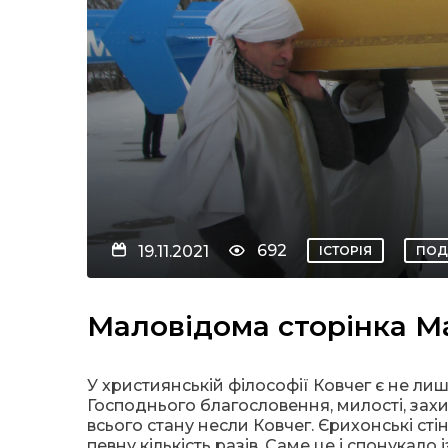
692
19.11.2021
ІСТОРІЯ
ПОД
Маловідома сторінка Ма
У християнській філософії Ковчег є не ли
Господнього благословення, милості, захи
всього стану несли Ковчег. Єрихонські сті
певну кількість разів. Саме це і спонукал