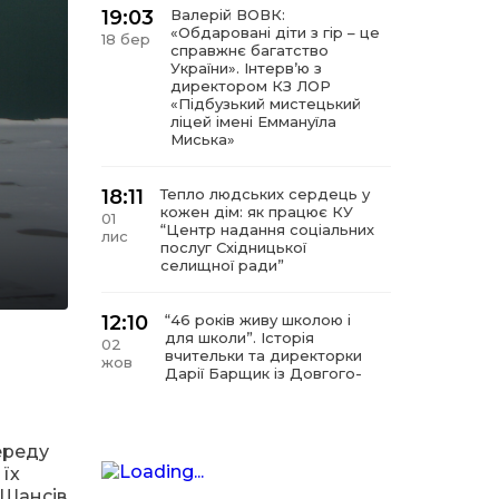
19:03
Валерій ВОВК:
«Обдаровані діти з гір – це
18 бер
справжнє багатство
України». Інтервʼю з
директором КЗ ЛОР
«Підбузький мистецький
ліцей імені Еммануїла
Миська»
18:11
Тепло людських сердець у
кожен дім: як працює КУ
01
“Центр надання соціальних
лис
послуг Східницької
селищної ради”
12:10
“46 років живу школою і
для школи”. Історія
02
вчительки та директорки
жов
Дарії Барщик із Довгого-
Гірського
11:09
“Мистецтво починається з
ереду
любові до дітей”. Інтерв’ю
11 вер
 їх
з директором КЗ
 Шансів