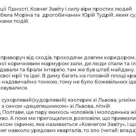
 Гідності, Ковчег Завіту і силу віри простих людей
абела Моріна та дрогобичанин Юрій Тудрій, яким с
ками подій.
 праворуч від сходів, проходячи довгим коридором
ї коричневим мармуром зали, де люди спали та їли
, давали та брали інтерв’ю, там же був штаб майдану
вої мрії та ідеї. В диму багать на головній площі кр
 надзвичайно тонкою, тому не було божевільних іде
зовувалися.
, сухорлявий(худорлявий) езотерик зі Львова, усміх
 з сином «децепешником» зі Львова, літній
 Полтави, ще пару якихось чоловіків і молоденька жі
иво. А поки ми пригощалися, розповіли, що привезли
ом скриню, яка називається «Ковчегом Завіту», і щ
г навколо урядових кварталів, то зло (читай: влада)