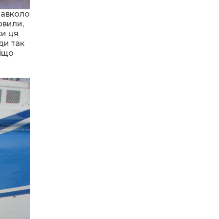
двері до церкви не лише
04 кві
для дітей, а й для батьків.
навколо
Інтерв’ю з директоркою
овили,
Підбузької недільної
школи Марією Альмес
ки ця
ди так
віщо
12:04
Розважальний майстер-
клас для дітей
01 кві
13:03
Мобільна паліативна
медична допомога:
31 бер
доступність та підтримка
важкохворих пацієнтів
вдома
12:03
Допомога для Сумщини:
підтримка в умовах
29
постійних обстрілів
бер
12:03
211-та річниця з Дня
народження величного
10 бер
Кобзаря