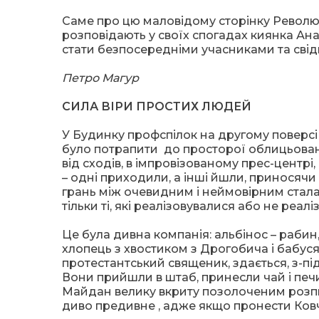
Саме про цю маловідому сторінку Революції
розповідають у своїх спогадах киянка Ан
стати безпосередніми учасниками та свід
Петро Магур
СИЛА ВІРИ ПРОСТИХ ЛЮДЕЙ
У Будинку профспілок на другому поверсі
було потрапити до просторої облицьовано
від сходів, в імпровізованому прес-центрі
– одні приходили, а інші йшли, приносячи с
грань між очевидним і неймовірним стала
тільки ті, які реалізовувалися або не реалі
Це була дивна компанія: альбінос – рабин
хлопець з хвостиком з Дрогобича і бабуся
протестантський священик, здається, з-під
Вони прийшли в штаб, принесли чай і печ
Майдан велику вкриту позолоченим розпис
диво предивне , адже якщо пронести Ковче