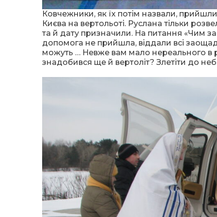
Ковчежники, як їх потім назвали, прийшли
Києва на вертольоті. Руслана тільки розв
та й дату призначили. На питання «Чим за
допомога не прийшла, віддали всі заощадж
можуть … Невже вам мало нереального в ре
знадобився ще й вертоліт? Злетіти до небе