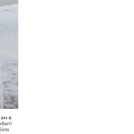
10:03
«З Україною в серці»: у
населених пунктах
03
Бистриця-Гірська та
бер
Смільна відбулись
мистецькі благодійні
заходи
10:03
Дружина юних
рятувальників-пожежних
01 бер
Східницької
територіальної громади
презентувала нашу країну
на міжнародному
спортивно-пожежному
змаганні у Польщі
11:02
В Трускавці завершився
третій етап “Пліч-о-пліч
28
всеукраїнські шкільні ліги” з
лют
волейболу серед дівчат
старших класів
Там в
обиті
11:02
Презентація книги «Хроніки
біля
Майдану Залізного»
27