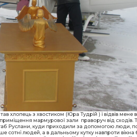
ав хлопець з хвостиком (Юра Тудрій ) і відвів мене в
 приміщення мармурової зали праворуч від сходів. 
штаб Руслани, куди приходили за допомогою люди, п
ше сотні людей, а в дальньому кутку навпроти вікна 