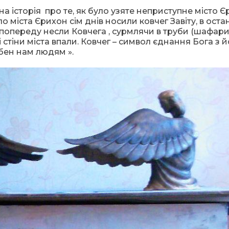
а історія про те, як було узяте неприступне місто Є
о міста Єрихон сім днів носили ковчег Завіту, в оста
попереду несли Ковчега , сурмлячи в труби (шафари)
 стіни міста впали. Ковчег – символ єднання Бога з й
бен нам людям ».