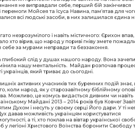
і знання не виправдали себе, перший бій закінчився
і перемоги Мойсея та Ісуса Навина, пам’ятав для чог
рпалися всі людські засоби, в них залишилася єдина н
гато незрозумілого і навіть містичного: Єрихон впав,
ло хто вірив, що народ у пориві гніву змете пожадл
и себе за мурами неправди та беззаконня.
а глибокий слід у душах нашого народу. Вона зачеп
 змінила нашу ментальність. Майдан розпочав проце
 українців, який триває до сьогодні.
лишніх активних учасників тих буремних подій знає,
го, коли народ, як у старозавітному біблійному опові
єва. Можливо, це комусь видасться дивним чи навіть
аїнському Майдані 2013 – 2014 років був Ковчег Завіт
им Духом і несуть у своєму серці Його дари. У ті не
й Дух давав можливість українцям користуватися
утності, а ті, хто поклав на вівтар української сво
об у легіоні Христового Воїнства боронити Свободу 