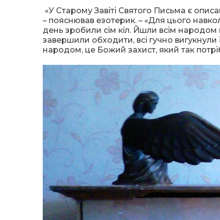
«У Старому Завіті Святого Письма є описан
– пояснював езотерик. – «Для цього навкол
день зробили сім кіл. Йшли всім народом 
завершили обходити, всі гучно вигукнули і
народом, це Божий захист, який так потрі