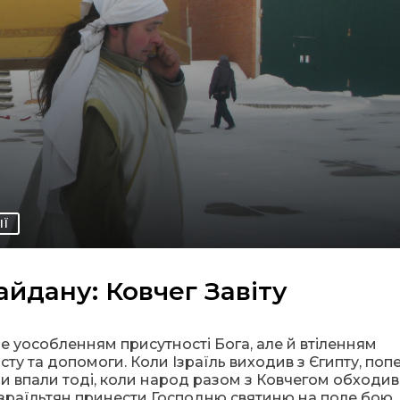
ІЇ
йдану: Ковчег Завіту
ше уособленням присутності Бога, але й втіленням
сту та допомоги. Коли Ізраїль виходив з Єгипту, поп
ни впали тоді, коли народ разом з Ковчегом обходив
о ізраїльтян принести Господню святиню на поле бою.