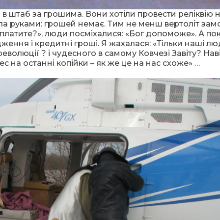
 в штаб за грошима. Вони хотіли провести реліквію 
ела руками: грошей немає. Тим не менш вертоліт зам
платите?», люди посміхалися: «Бог допоможе». А по
ення і кредитні гроші. Я жахалася: «Тільки наші лю
волюції ? і чудесного в самому Ковчезі Завіту? На
с на останні копійки – як же це на нас схоже» …