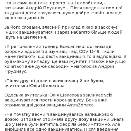
і та ж сама вакцина, просто інші виробники, –
зазначив Андрій Прудивус. – Після введення першої
та другої дози почуваюсь дуже добре. Навіть краще,
як до вакцинації».
За його словами, власний приклад лікарів заохочує
інших вакцинуватися. І зараз набагато більше людей
ідуть на щеплення.
«Я регіональний тренер Всесвітньої організації
охорони здоров’я з імунізації від COVID-19. І коли
мене питають, що дасть вакцинація, то я відповідаю: В
будь-якому випадку, це ваш імунітет. І також кажу, що
хочеться вже дуже свободи», – наголосив Андрій
Прудивус.
«Після другої дози ніяких реакцій не було»,
вчителька Юлія Шелехова
Одеська вчителька Юлія Шелехова закликає усіх
вакцинуватися проти коронавірусу. Вона вже
отримала дві дози вакцини AstraZeneca.
«На початку весни я вакцинувалась залишковою
дозою. 31 травня отримала другу дозу вакцини. Знала,
що у мене були антитіла, хворіла безсимптомно. Але
вирішила все одно вакцинуватись. Після введення