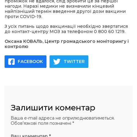
проміжок не вдалося, слід зробити це за першої
нагоди. Наразі медики не визначили кінцевий
найпізніший термін введення другої дози вакцини
проти COVID-19.
З усіх питань щодо вакцинації необхідно звертатися
до контакт-центру МОЗ за телефоном 0 800 60 1219.
Оксана КОВАЛЬ, Центр громадського моніторингу і
контролю
FACEBOOK
TWITTER
Залишити коментар
Ваша e-mail адреса не оприлюднюватиметься.
Обов’язкові поля позначені
*
Ваш комментар
*