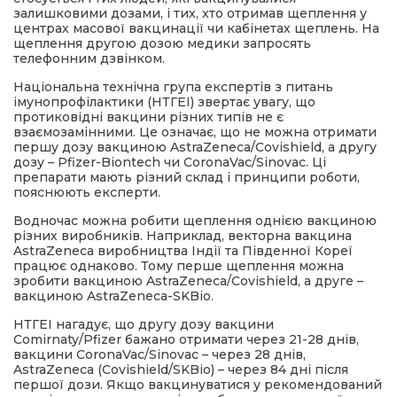
залишковими дозами, і тих, хто отримав щеплення у
центрах масової вакцинації чи кабінетах щеплень. На
щеплення другою дозою медики запросять
телефонним дзвінком.
Національна технічна група експертів з питань
імунопрофілактики (НТГЕІ) звертає увагу, що
протиковідні вакцини різних типів не є
взаємозамінними. Це означає, що не можна отримати
першу дозу вакциною AstraZeneca/Covishield, а другу
дозу – Pfizer-Biontech чи CoronaVac/Sinovac. Ці
препарати мають різний склад і принципи роботи,
пояснюють експерти.
Водночас можна робити щеплення однією вакциною
різних виробників. Наприклад, векторна вакцина
AstraZeneca виробництва Індії та Південної Кореї
працює однаково. Тому перше щеплення можна
зробити вакциною AstraZeneca/Covishield, а друге –
вакциною AstraZeneca-SKBio.
НТГЕІ нагадує, що другу дозу вакцини
Comirnaty/Pfizer бажано отримати через 21-28 днів,
вакцини CoronaVac/Sinovac – через 28 днів,
AstraZeneca (Covishield/SKBio) – через 84 дні після
першої дози. Якщо вакцинуватися у рекомендований