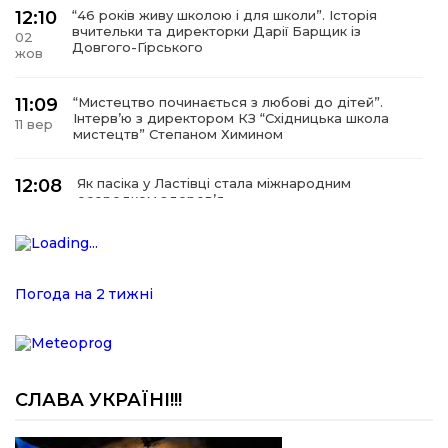
12:10
“46 років живу школою і для школи”. Історія
вчительки та директорки Дарії Барщик із
02
Довгого-Гірського
жов
11:09
“Мистецтво починається з любові до дітей”.
Інтерв’ю з директором КЗ “Східницька школа
11 вер
мистецтв” Степаном Химином
12:08
Як пасіка у Ластівці стала міжнародним
осередком здоров’я
08
сер
12:07
У Східниці відкрили нову оздоровчу екостежку
“Респект — Гаївка”
15 лип
Погода на 2 тижні
17:07
Віра, що не згасає. Історія сили духу,
наполегливості та великого серця директорки
05 лип
Підбузького геріатричного пансіонату — Віри
Баброцяк
СЛАВА УКРАЇНІ!!!
20:06
Нескорена сила зі Східниці. Анна Іроденко –