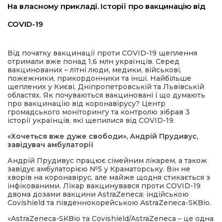
На власному прикладі. Історії про вакцинацію від
имати
COVID-19
Від початку вакцинації проти COVID-19 щеплення
отримали вже понад 1,6 млн українців. Серед
вакцинованих – літні люди, медики, військові,
пожежники, прикордонники та інші. Найбільше
щеплених у Києві, Дніпропетровській та Львівській
областях. Як почуваються вакциновані і що думають
про вакцинацію від коронавірусу? Центр
громадського моніторингу та контролю зібрав 3
історії українців, які щепилися від COVID-19.
«Хочеться вже дуже свободи», Андрій Прудивус,
завідувач амбулаторії
Андрій Прудивус працює сімейним лікарем, а також
завідує амбулаторією №5 у Краматорську. Він не
хворів на коронавірус, але майже щодня стикається з
інфікованими. Лікар вакцинувався проти COVID-19
двома дозами вакцини AstraZeneca: індійською
Covishield та південнокорейською AstraZeneca-SKBio.
«AstraZeneca-SKBio та Covishield/AstraZeneca – це одна