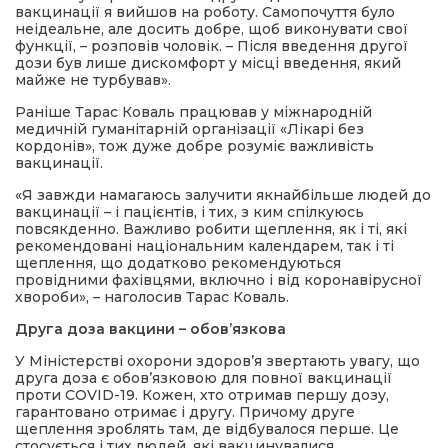
вакцинації я вийшов на роботу. Самопочуття було
неідеальне, але досить добре, щоб виконувати свої
функції, – розповів чоловік. – Після введення другої
дози був лише дискомфорт у місці введення, який
майже не турбував».
Раніше Тарас Коваль працював у міжнародній
медичній гуманітарній організації «Лікарі без
кордонів», тож дуже добре розуміє важливість
вакцинації.
«Я завжди намагаюсь залучити якнайбільше людей до
вакцинації – і пацієнтів, і тих, з ким спілкуюсь
повсякденно. Важливо робити щеплення, як і ті, які
рекомендовані національним календарем, так і ті
щеплення, що додатково рекомендуються
провідними фахівцями, включно і від коронавірусної
хвороби», – наголосив Тарас Коваль.
Друга доза вакцини – обов’язкова
У Міністерстві охорони здоров’я звертають увагу, що
друга доза є обов’язковою для повної вакцинації
проти COVID-19. Кожен, хто отримав першу дозу,
гарантовано отримає і другу. Причому друге
щеплення зроблять там, де відбувалося перше. Це
стосується і тих людей, які вакцинувалися