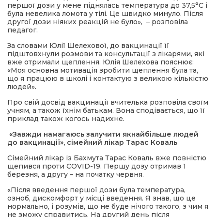
першої дози у мене піднялась температура до 37,5°C і
була невелика ломота у тілі. Це швидко минуло. Після
другої дози ніяких реакцій не було», – розповіла
педагог.
За словами Юлії Шелехової, до вакцинації її
підштовхнули розмови та консультації з лікарями, які
вже отримали щеплення. Юлія Шелехова пояснює:
«Моя основна мотивація зробити щеплення була та,
що я працюю в школі і контактую з великою кількістю
людей».
Про свій досвід вакцинації вчителька розповіла своїм
учням, а також їхнім батькам. Вона сподівається, що її
приклад також когось надихне.
«Завжди намагаюсь залучити якнайбільше людей
до вакцинації», сімейний лікар Тарас Коваль
Сімейний лікар із Бахмута Тарас Коваль вже повністю
щепився проти COVID-19. Першу дозу отримав 1
березня, а другу – на початку червня.
«Після введення першої дози була температура,
озноб, дискомфорт у місці введення. Я знав, що це
нормально, і розумів, що не буде нічого такого, з чим я
не зможу справитись. На другий день після