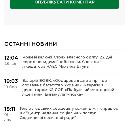
ОСТАННІ НОВИНИ
12:04
Рожеві калюжі. Страх власного одягу. 22 дні
серед невидимої небезпеки. Спогади
26 кві
ліквідатора ЧАЕС Михайла Бігуна.
19:03
Валерій ВОВК: «Обдаровані діти з гір – це
справжнє багатство України». Інтервʼю з
18 бер
директором КЗ ЛОР «Підбузький мистецький
ліцей імені Еммануїла Миська»
18:11
Тепло людських сердець у кожен дім: як працює
КУ “Центр надання соціальних послуг
01
Східницької селищної ради”
лис