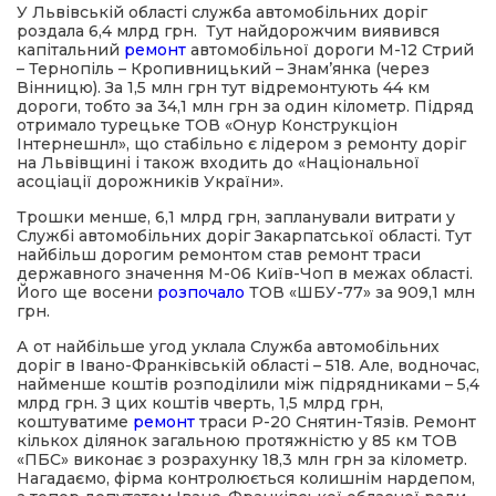
У Львівській області служба автомобільних доріг
роздала 6,4 млрд грн. Тут найдорожчим виявився
капітальний
ремонт
автомобільної дороги М-12 Стрий
– Тернопіль – Кропивницький – Знам’янка (через
Вінницю). За 1,5 млн грн тут відремонтують 44 км
дороги, тобто за 34,1 млн грн за один кілометр. Підряд
отримало турецьке ТОВ «Онур Конструкціон
Інтернешнл», що стабільно є лідером з ремонту доріг
на Львівщині і також входить до «Національної
асоціації дорожників України».
Трошки менше, 6,1 млрд грн, запланували витрати у
Службі автомобільних доріг Закарпатської області. Тут
найбільш дорогим ремонтом став ремонт траси
державного значення М-06 Київ-Чоп в межах області.
Його ще восени
розпочало
ТОВ «ШБУ-77» за 909,1 млн
грн.
А от найбільше угод уклала Служба автомобільних
доріг в Івано-Франківській області – 518. Але, водночас,
найменше коштів розподілили між підрядниками – 5,4
млрд грн. З цих коштів чверть, 1,5 млрд грн,
коштуватиме
ремонт
траси Р-20 Снятин-Тязів. Ремонт
кількох ділянок загальною протяжністю у 85 км ТОВ
«ПБС» виконає з розрахунку 18,3 млн грн за кілометр.
Нагадаємо, фірма контролюється колишнім нардепом,