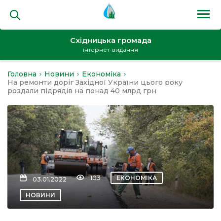
Східницька громада
інтернет-видання
Головна
Новини
Економіка
на
На ремонти доріг Західної України цього року
роздали підрядів на понад 40 млрд грн
и
103
ЕКОНОМІКА
03.01.2022
кти
НОВИНИ