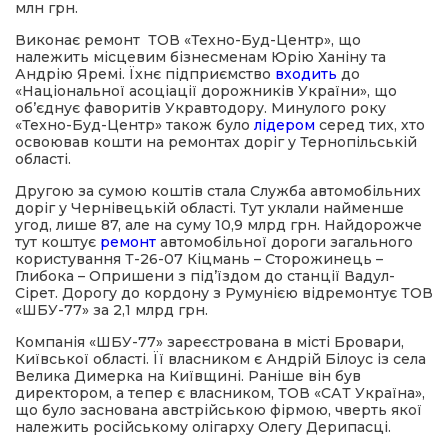
млн грн.
Виконає ремонт ТОВ «Техно-Буд-Центр», що
належить місцевим бізнесменам Юрію Ханіну та
Андрію Яремі. Їхнє підприємство
входить
до
«Національної асоціації дорожників України», що
об’єднує фаворитів Укравтодору. Минулого року
«Техно-Буд-Центр» також було
лідером
серед тих, хто
освоював кошти на ремонтах доріг у Тернопільській
області.
Другою за сумою коштів стала Служба автомобільних
доріг у Чернівецькій області. Тут уклали найменше
угод, лише 87, але на суму 10,9 млрд грн. Найдорожче
тут коштує
ремонт
автомобільної дороги загального
користування Т-26-07 Кіцмань – Сторожинець –
Глибока – Опришени з під’їздом до станції Вадул-
Сірет. Дорогу до кордону з Румунією відремонтує ТОВ
«ШБУ-77» за 2,1 млрд грн.
Компанія «ШБУ-77» зареєстрована в місті Бровари,
Київської області. Її власником є Андрій Білоус із села
Велика Димерка на Київщині. Раніше він був
директором, а тепер є власником, ТОВ «САТ Україна»,
що було заснована австрійською фірмою, чверть якої
належить російському олігарху Олегу Дерипасці.