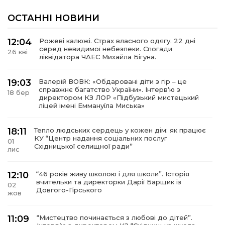
ОСТАННІ НОВИНИ
12:04
Рожеві калюжі. Страх власного одягу. 22 дні
серед невидимої небезпеки. Спогади
26 кві
ліквідатора ЧАЕС Михайла Бігуна.
19:03
Валерій ВОВК: «Обдаровані діти з гір – це
справжнє багатство України». Інтервʼю з
18 бер
директором КЗ ЛОР «Підбузький мистецький
ліцей імені Еммануїла Миська»
18:11
Тепло людських сердець у кожен дім: як працює
КУ “Центр надання соціальних послуг
01
Східницької селищної ради”
лис
12:10
“46 років живу школою і для школи”. Історія
вчительки та директорки Дарії Барщик із
02
Довгого-Гірського
жов
11:09
“Мистецтво починається з любові до дітей”.