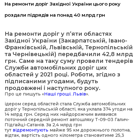
На ремонти доріг Західної України цього року
имати
роздали підрядів на понад 40 млрд грн
На ремонти доріг у п’яти областях
Західної України (Закарпатській, Івано-
Франківській, Львівській, Тернопільській
та Чернівецькій) передбачили 42,8 млрд
грн. Саме на таку суму провели тендерів
Служби автомобільних доріг цих
областей у 2021 році. Роботи, згідно з
підписаними угодами, будуть
продовжені і наступного року.
Про це пишуть «
Наші гроші. Львів
».
ідером серед областей стала Служба автомобільних
доріг у Тернопільській області, яка уклала 374 угоди на
14 млрд грн. Серед них найдорожчим виявився
поточний середній ремонт автошляху Т-09-03 Галич-
Підгайці-Сатанів. За 2,4 млрд грн
тут
відремонтують
майже 95 км дорожнього полотна,
відтак, вартість одного кілометра становитиме 25,3