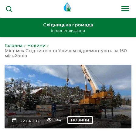
Східницька громада
інтернет-видання
Головна
Новини
на
Міст між Східницею та Уричем відремонтують за 150
мільйонів
и
кти
144
НОВИНИ
22.04.2021