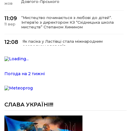
Довгого-Гірського
жов
11:09
“Мистецтво починається з любові до дітей”.
Інтерв’ю з директором КЗ “Східницька школа
11 вер
мистецтв” Степаном Химином
12:08
Як пасіка у Ластівці стала міжнародним
осередком здоров’я
08
сер
12:07
У Східниці відкрили нову оздоровчу екостежку
“Респект — Гаївка”
15 лип
Погода на 2 тижні
17:07
Віра, що не згасає. Історія сили духу,
наполегливості та великого серця директорки
05 лип
Підбузького геріатричного пансіонату — Віри
Баброцяк
СЛАВА УКРАЇНІ!!!
20:06
Нескорена сила зі Східниці. Анна Іроденко –
абсолютна чемпіонка Європи з армреслінгу
24 чер