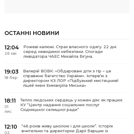
ОСТАННІ НОВИНИ
12:04
Рожеві калюжі. Страх власного одягу. 22 дні
серед невидимої небезпеки. Спогади
26 кві
ліквідатора ЧАЕС Михайла Бігуна.
19:03
Валерій ВОВК: «Обдаровані діти з гір – це
справжнє багатство України». Інтервʼю з
18 бер
директором КЗ ЛОР «Підбузький мистецький
ліцей імені Еммануїла Миська»
18:11
Тепло людських сердець у кожен дім: як працює
КУ “Центр надання соціальних послуг
01
Східницької селищної ради”
лис
12:10
“46 років живу школою і для школи”. Історія
вчительки та директорки Дарії Барщик із
02