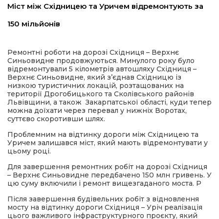
Міст між Східницею та Уричем відремонтують за
имати
150 мільйонів
Ремонтні роботи на дорозі Східниця – Верхнє
Синьовидне продовжуються. Минулого року було
відремонтували 5 кілометрів автошляху Східниця –
Верхнє Синьовидне, який з’єднав Східницю із
низкою туристичних локацій, розтащованих на
території Дрогобицького та Сколівського районів
Львівщини, а також Закарпатської області, куди тепер
можна доїхати через перевал у нижніх Воротах,
суттєво скоротивши шлях.
Проблемним на відтинку дороги між Східницею та
Уричем залишався міст, який мають відремонтувати у
цьому році.
Для завершення ремонтних робіт на дорозі Східниця
– Верхнє Синьовидне передбачено 150 млн гривень. У
цю суму включили і ремонт вищезгаданого моста. Р
Після завершення будівельних робіт з відновлення
мосту на відтинку дороги Східниця – Уріч реалізація
цього важливого інфраструктурного проєкту, який